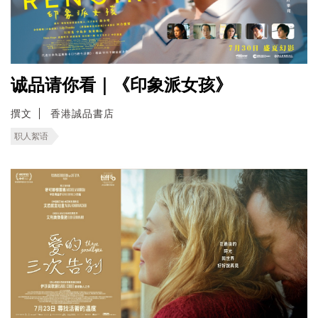
诚品请你看｜《印象派女孩》
撰文
香港誠品書店
职人絮语