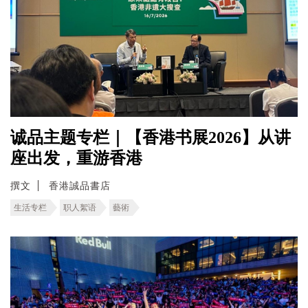
诚品主题专栏｜【香港书展2026】从讲
座出发，重游香港
撰文
香港誠品書店
生活专栏
职人絮语
藝術