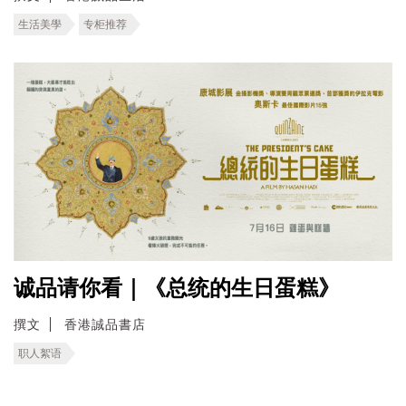
生活美學
专柜推荐
诚品请你看｜《总统的生日蛋糕》
撰文
香港誠品書店
职人絮语