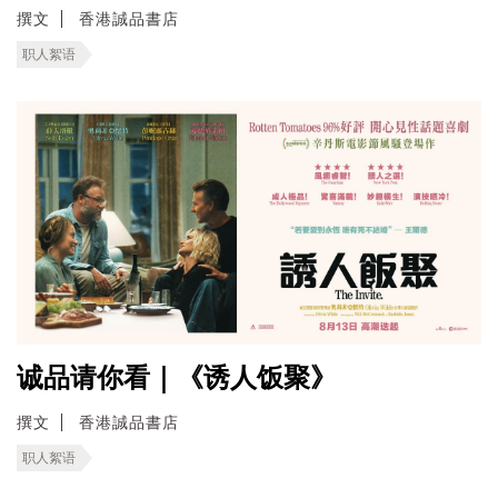
撰文
香港誠品書店
职人絮语
诚品请你看｜《诱人饭聚》
撰文
香港誠品書店
职人絮语