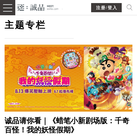
注册/登入
主题专栏
诚品请你看｜《蜡笔小新剧场版：千奇
百怪！我的妖怪假期》