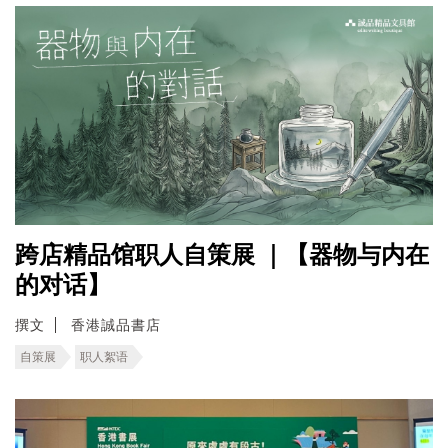
跨店精品馆职人自策展 ｜【器物与内在
的对话】
撰文
香港誠品書店
自策展
职人絮语