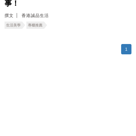
事！
撰文
香港誠品生活
生活美學
專櫃推薦
1