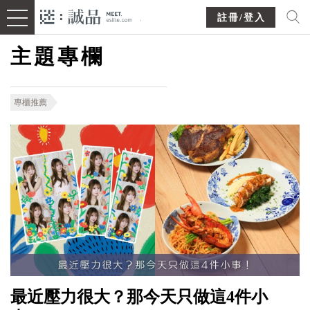
註冊/登入
主題專欄
專櫃推薦
最近壓力很大？那今天只做這4件小