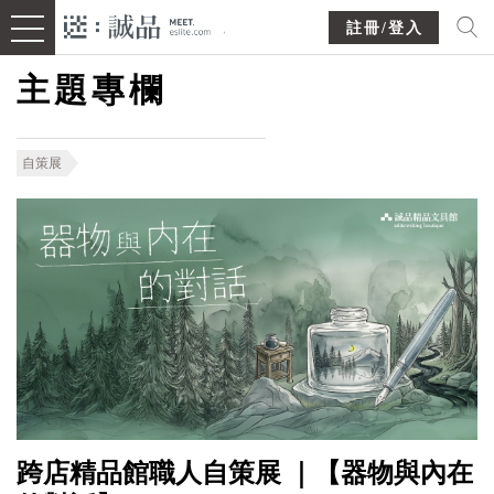
註冊/登入
主題專欄
自策展
跨店精品館職人自策展 ｜【器物與內在