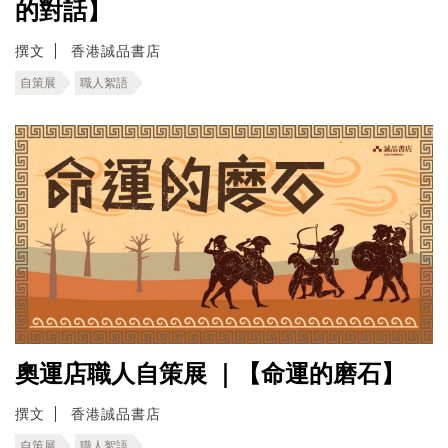
的對話】
撰文
香港誠品書店
自策展
職人絮語
奧運店職人自策展 ｜【命運的磨石】
撰文
香港誠品書店
自策展
職人絮語