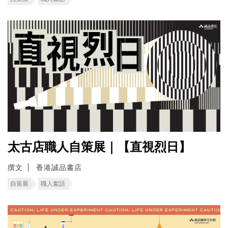
太古店職人自策展｜【直視烈日】
撰文
香港誠品書店
自策展
職人絮語