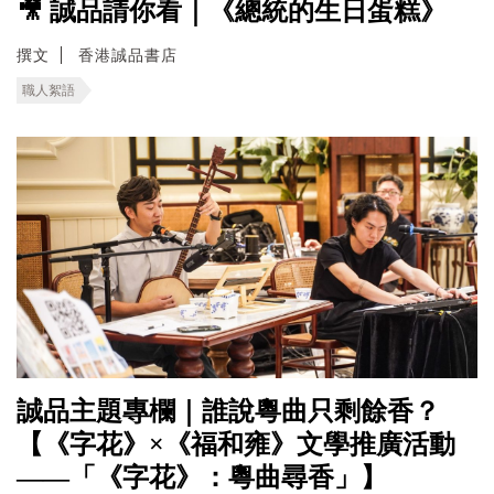
🎥 誠品請你看｜《總統的生日蛋糕》
撰文
香港誠品書店
職人絮語
誠品主題專欄｜誰說粵曲只剩餘香？
【《字花》×《福和雍》文學推廣活動
——「《字花》：粵曲尋香」】