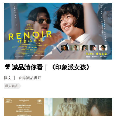
🎥 誠品請你看｜《印象派女孩》
撰文
香港誠品書店
職人絮語