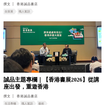
撰文
香港誠品書店
自策展
職人絮語
誠品主題專欄｜【香港書展2026】從講
座出發，重遊香港
撰文
香港誠品書店
生活專欄
職人絮語
藝術