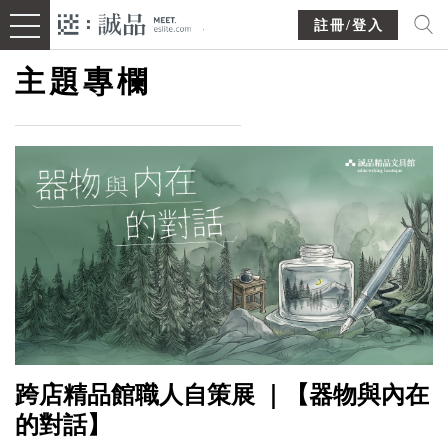
註冊/登入
主題專欄
跨店精品館職人自策展 ｜【器物與內在
的對話】