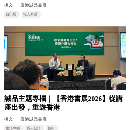
撰文
香港誠品書店
自策展
職人絮語
誠品主題專欄｜【香港書展2026】從講
座出發，重遊香港
撰文
香港誠品書店
生活專欄
職人絮語
藝術