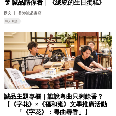
🎥 誠品請你看｜《總統的生日蛋糕》
撰文
香港誠品書店
職人絮語
誠品主題專欄｜誰說粵曲只剩餘香？
【《字花》×《福和雍》文學推廣活動
——「《字花》：粵曲尋香」】