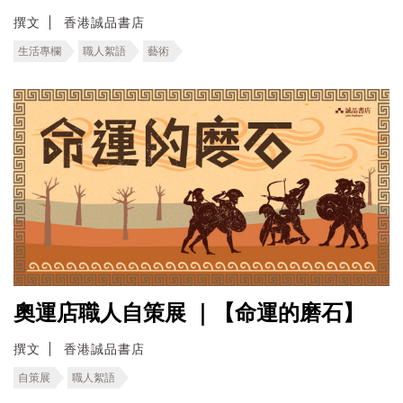
撰文
香港誠品書店
生活專欄
職人絮語
藝術
奧運店職人自策展 ｜【命運的磨石】
撰文
香港誠品書店
自策展
職人絮語