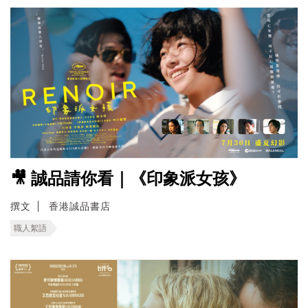
🎥 誠品請你看｜《印象派女孩》
撰文
香港誠品書店
職人絮語