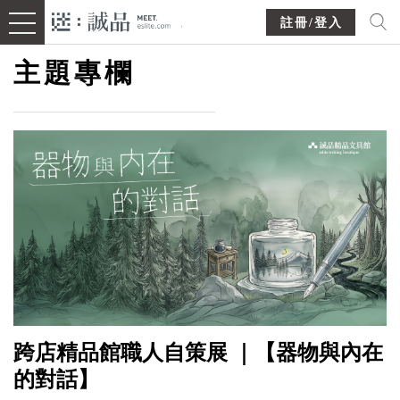
註冊/登入
主題專欄
跨店精品館職人自策展 ｜【器物與內在
的對話】