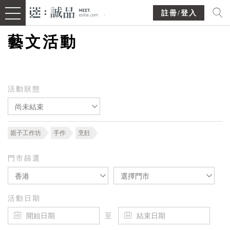
註冊/登入
藝文活動
活動狀態
尚未結束
親子工作坊
手作
烹飪
門市篩選
香港
選擇門市
活動日期
至