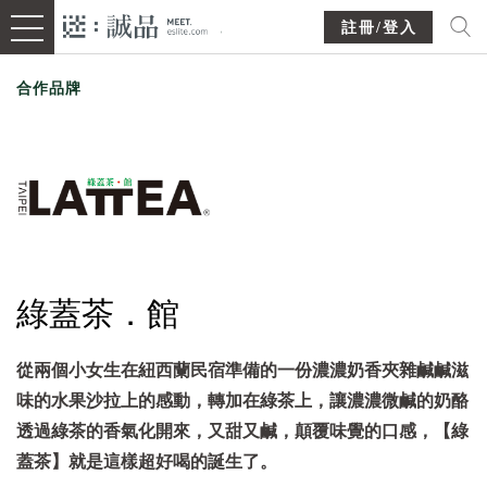
註冊/登入
合作品牌
綠蓋茶．館
從兩個小女生在紐西蘭民宿準備的一份濃濃奶香夾雜鹹鹹滋
味的水果沙拉上的感動，轉加在綠茶上，讓濃濃微鹹的奶酪
透過綠茶的香氣化開來，又甜又鹹，顛覆味覺的口感，【綠
蓋茶】就是這樣超好喝的誕生了。