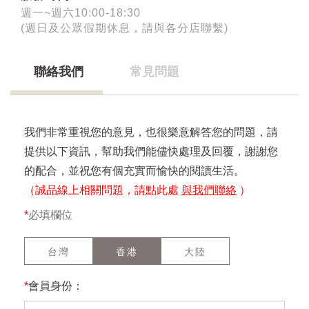
週一~週六10:00-18:30
(週日及公眾假期休息，請與各分店聯繫)
聯絡我們
常見問題
我們非常重視您的意見，也很樂意解答您的問題，請
提供以下資訊，幫助我們能儘快處理及回覆，謝謝您
的配合，並祝您有個充實而愉快的閱讀生活。
（誠品線上相關問題，請點此處
與我們聯絡
）
*
必填欄位
台灣
香港
大陸
*
會員身份：