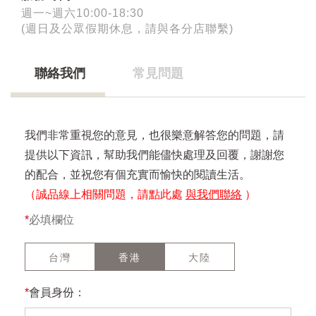
週一~週六10:00-18:30
(週日及公眾假期休息，請與各分店聯繫)
聯絡我們
常見問題
我們非常重視您的意見，也很樂意解答您的問題，請
提供以下資訊，幫助我們能儘快處理及回覆，謝謝您
的配合，並祝您有個充實而愉快的閱讀生活。
（誠品線上相關問題，請點此處
與我們聯絡
）
*
必填欄位
台灣
香港
大陸
*
會員身份：