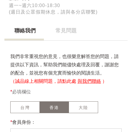
週一~週六10:00-18:30
(週日及公眾假期休息，請與各分店聯繫)
聯絡我們
常見問題
我們非常重視您的意見，也很樂意解答您的問題，請
提供以下資訊，幫助我們能儘快處理及回覆，謝謝您
的配合，並祝您有個充實而愉快的閱讀生活。
（誠品線上相關問題，請點此處
與我們聯絡
）
*
必填欄位
台灣
香港
大陸
*
會員身份：