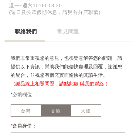
週一~週六10:00-18:30
(週日及公眾假期休息，請與各分店聯繫)
聯絡我們
常見問題
我們非常重視您的意見，也很樂意解答您的問題，請
提供以下資訊，幫助我們能儘快處理及回覆，謝謝您
的配合，並祝您有個充實而愉快的閱讀生活。
（誠品線上相關問題，請點此處
與我們聯絡
）
*
必填欄位
台灣
香港
大陸
*
會員身份：