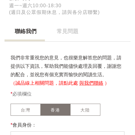
週一~週六10:00-18:30
(週日及公眾假期休息，請與各分店聯繫)
聯絡我們
常見問題
我們非常重視您的意見，也很樂意解答您的問題，請
提供以下資訊，幫助我們能儘快處理及回覆，謝謝您
的配合，並祝您有個充實而愉快的閱讀生活。
（誠品線上相關問題，請點此處
與我們聯絡
）
*
必填欄位
台灣
香港
大陸
*
會員身份：