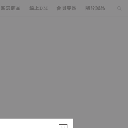
嚴選商品
線上DM
會員專區
關於誠品