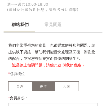
週一~週六10:00-18:30
(週日及公眾假期休息，請與各分店聯繫)
聯絡我們
常見問題
我們非常重視您的意見，也很樂意解答您的問題，請
提供以下資訊，幫助我們能儘快處理及回覆，謝謝您
的配合，並祝您有個充實而愉快的閱讀生活。
（誠品線上相關問題，請點此處
與我們聯絡
）
*
必填欄位
台灣
香港
大陸
*
會員身份：