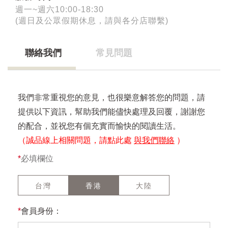
週一~週六10:00-18:30
(週日及公眾假期休息，請與各分店聯繫)
聯絡我們
常見問題
我們非常重視您的意見，也很樂意解答您的問題，請
提供以下資訊，幫助我們能儘快處理及回覆，謝謝您
的配合，並祝您有個充實而愉快的閱讀生活。
（誠品線上相關問題，請點此處
與我們聯絡
）
*
必填欄位
台灣
香港
大陸
*
會員身份：