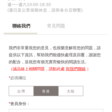
週一~週六10:00-18:30
(週日及公眾假期休息，請與各分店聯繫)
聯絡我們
常見問題
我們非常重視您的意見，也很樂意解答您的問題，請
提供以下資訊，幫助我們能儘快處理及回覆，謝謝您
的配合，並祝您有個充實而愉快的閱讀生活。
（誠品線上相關問題，請點此處
與我們聯絡
）
*
必填欄位
台灣
香港
大陸
*
會員身份：