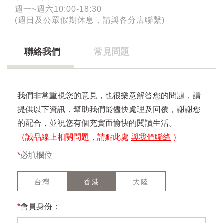
週一~週六10:00-18:30
(週日及公眾假期休息，請與各分店聯繫)
聯絡我們
常見問題
我們非常重視您的意見，也很樂意解答您的問題，請
提供以下資訊，幫助我們能儘快處理及回覆，謝謝您
的配合，並祝您有個充實而愉快的閱讀生活。
（誠品線上相關問題，請點此處
與我們聯絡
）
*
必填欄位
台灣
香港
大陸
*
會員身份：