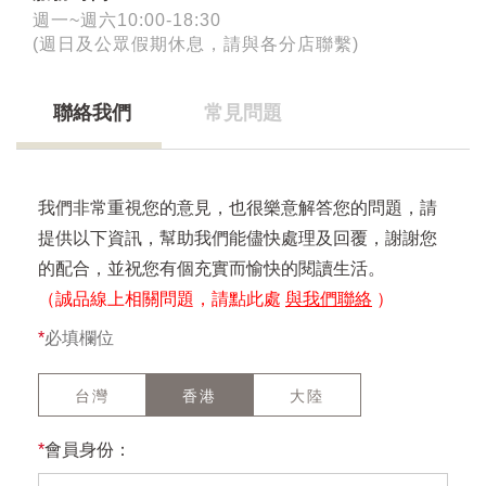
週一~週六10:00-18:30
(週日及公眾假期休息，請與各分店聯繫)
聯絡我們
常見問題
我們非常重視您的意見，也很樂意解答您的問題，請
提供以下資訊，幫助我們能儘快處理及回覆，謝謝您
的配合，並祝您有個充實而愉快的閱讀生活。
（誠品線上相關問題，請點此處
與我們聯絡
）
*
必填欄位
台灣
香港
大陸
*
會員身份：