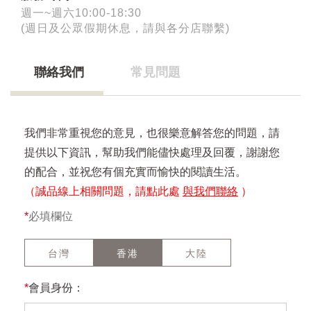
週一~週六10:00-18:30
(週日及公眾假期休息，請與各分店聯繫)
聯絡我們
常見問題
我們非常重視您的意見，也很樂意解答您的問題，請
提供以下資訊，幫助我們能儘快處理及回覆，謝謝您
的配合，並祝您有個充實而愉快的閱讀生活。
（誠品線上相關問題，請點此處
與我們聯絡
）
*
必填欄位
台灣
香港
大陸
*
會員身份：