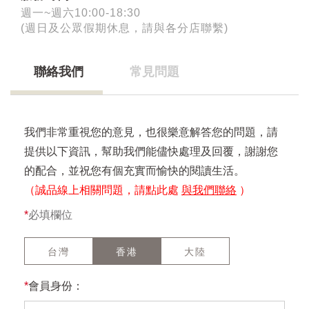
週一~週六10:00-18:30
(週日及公眾假期休息，請與各分店聯繫)
聯絡我們
常見問題
我們非常重視您的意見，也很樂意解答您的問題，請
提供以下資訊，幫助我們能儘快處理及回覆，謝謝您
的配合，並祝您有個充實而愉快的閱讀生活。
（誠品線上相關問題，請點此處
與我們聯絡
）
*
必填欄位
台灣
香港
大陸
*
會員身份：