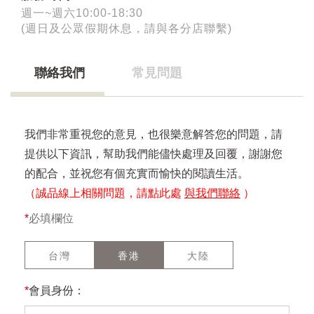
週一~週六10:00-18:30
(週日及公眾假期休息，請與各分店聯繫)
聯絡我們
常見問題
我們非常重視您的意見，也很樂意解答您的問題，請
提供以下資訊，幫助我們能儘快處理及回覆，謝謝您
的配合，並祝您有個充實而愉快的閱讀生活。
（誠品線上相關問題，請點此處
與我們聯絡
）
*
必填欄位
台灣
香港
大陸
*
會員身份：