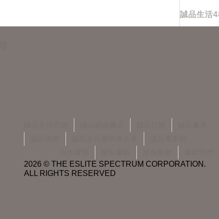
誠品生活480
港
誠品全球官網
誠品網路書店
誠品行旅
誠品畫廊
誠品酒窖
誠品文化藝術基金會
誠品電影院
合作聯繫
隱私條款
服務條款
聯絡我們
2026 © THE ESLITE SPECTRUM CORPORATION.
ALL RIGHTS RESERVED