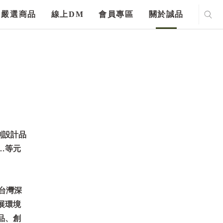
嚴選商品
線上DM
會員專區
關於誠品
創設計品
…等元
育台灣深
展環境
品、創