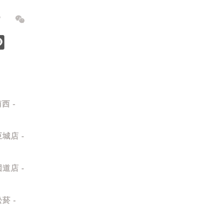
西 -
城店 -
道店 -
菸 -