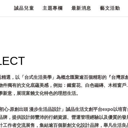
誠品兒童
主題專欄
最新消息
藝文活動
LECT
誠品生活精選，以「台式生活美學」為概念匯聚逾百個精彩的『台灣原
物件獨有的文化底蘊美感，例如：鐵窗花、白色磁磚、木框窗戶
學新意，展現富饒文化特色的理想生活。
初心‧原創出頭 漫步生活品設計」誠品生活文創平台expo以培
品牌，提供設計師豐沛的行銷資源、營運管理經驗以及優質的發
計工作者交流展售，集結逾百個新創文化設計品牌，舉凡生活良