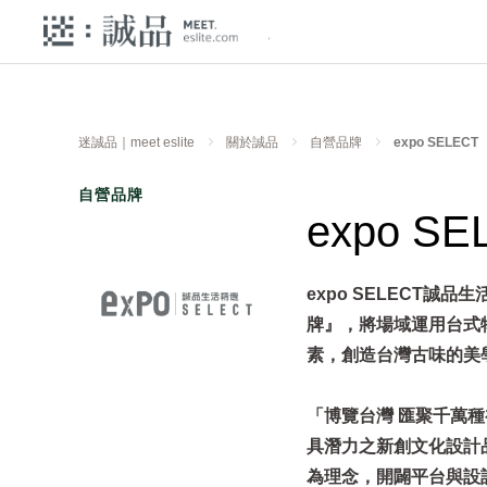
迷誠品｜meet eslite
關於誠品
自營品牌
expo SELECT
自營品牌
expo SE
expo SELECT
牌』，將場域運用台式
素，創造台灣古味的美
「博覽台灣 匯聚千萬種
具潛力之新創文化設計
為理念，開闢平台與設