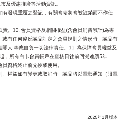
上市及優惠推廣等活動資訊。
；如有發現重覆之登記，有關會籍將會被註銷而不作任
。10. 會員資格及相關權益(含會員消費累計)為專
，或有任何違反誠品訂定之會員規則之情形時，誠品有
人 等應自負一切法律責任。11. 為保障會員權益及
日起，所有白卡會員帳戶在查核日往前回溯連續5年
會員資格終止前兌換或使用。
卡各項權益之權利。權益如有變更或取消時，誠品將以電郵通知（限電
2025年1月版本