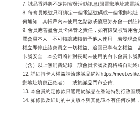
7. 誠品香港將不定期寄發活動訊息(限電郵地址或
8. 每會員帳號只可綁定一個電話號碼或一個電郵地
何通知；其帳戶內未使用之點數或優惠券亦會一併註
9. 會員應善盡會員卡保管之責任，如有懷疑被冒用會
屬會員本人，不可轉讓或轉借予他人使用，若發現會
權立即停止該會員之一切權益、追回已享有之權益，甚
卡號安全，本公司將針對長期未使用的白卡會員卡號與
（含）以上無消費紀錄，該會員卡號及資格將自動終
12. 詳細持卡人權益請洽迷誠品網站https://meet
郵地址填寫正確者），或於誠品門市公佈。
13. 本會員約定條款只適用於誠品在香港特別行政
14. 如條款及細則的中文版本與其他譯本有任何歧異