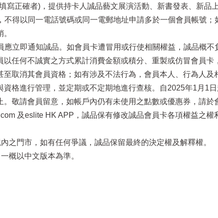
電話填寫正確者)，提供持卡人誠品藝文展演活動、新書發表、新品
址，不得以同一電話號碼或同一電郵地址申請多於一個會員帳號
銷。
員應立即通知誠品。如會員卡遭冒用或行使相關權益，誠品概不負責
員以任何不誠實之方式累計消費金額或積分、重製或仿冒會員卡
至取消其會員資格；如有涉及不法行為，會員本人、行為人及相關
資格進行管理，並定期或不定期地進行查核。自2025年1月1
止。敬請會員留意，如帳戶內仍有未使用之點數或優惠券，請於
.eslite.com 及eslite HK APP，誠品保有修改誠品會員
區境內之門市，如有任何爭議，誠品保留最終的決定權及解釋權。
，一概以中文版本為準。