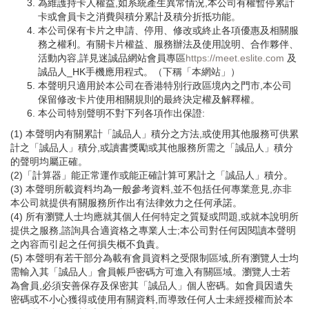
為維護持卡人權益,如系統產生異常情況,本公司有權暫停累計
卡或會員卡之消費與積分累計及積分折抵功能。
本公司保有卡片之申請、停用、修改或終止各項優惠及相關服
務之權利。有關卡片權益、服務辦法及使用說明、合作夥伴、
活動內容,詳見迷誠品網站會員專區
https://meet.eslite.com
及
誠品人_HK手機應用程式。（下稱「本網站」）
本聲明只適用於本公司在香港特別行政區境內之門市,本公司
保留修改卡片使用相關規則的最終決定權及解釋權。
本公司特別聲明不對下列各項作出保證:
(1) 本聲明内有關累計「誠品人」積分之方法,或使用其他服務可供累
計之「誠品人」積分,或讀書獎勵或其他服務所需之「誠品人」積分
的聲明均屬正確。
(2)「計算器」能正常運作或能正確計算可累計之「誠品人」積分。
(3) 本聲明所載資料均為一般參考資料,並不包括任何專業意見,亦非
本公司就提供有關服務所作出有法律效力之任何承諾。
(4) 所有瀏覽人士均應就其個人任何特定之質疑或問題,或就本說明所
提供之服務,諮詢具合適資格之專業人士;本公司對任何因閱讀本聲明
之內容而引起之任何損失概不負責。
(5) 本聲明有若干部分為載有會員資料之受限制區域,所有瀏覽人士均
需輸入其「誠品人」會員帳戶密碼方可進入有關區域。瀏覽人士若
為會員,必須安善保存及保密其「誠品人」個人密碼。如會員因遺失
密碼或不小心獲得或使用有關資料,而導致任何人士未經授權而於本