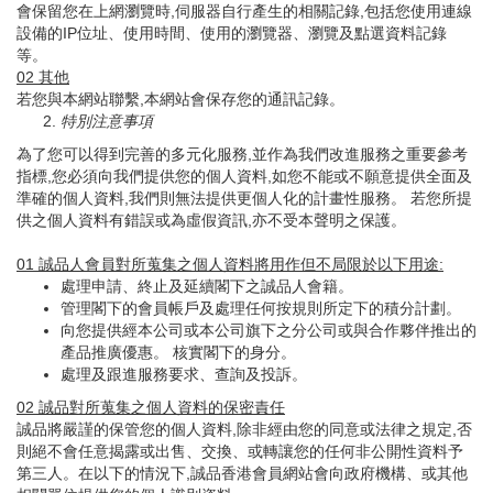
會保留您在上網瀏覽時,伺服器自行產生的相關記錄,包括您使用連線
設備的IP位址、使用時間、使用的瀏覽器、瀏覽及點選資料記錄
等。
02
其他
若您與本網站聯繫,本網站會保存您的通訊記錄。
特別注意事項
為了您可以得到完善的多元化服務,並作為我們改進服務之重要參考
指標,您必須向我們提供您的個人資料,如您不能或不願意提供全面及
準確的個人資料,我們則無法提供更個人化的計畫性服務。 若您所提
供之個人資料有錯誤或為虛假資訊,亦不受本聲明之保護。
01
誠品人會員對所蒐集之個人資料將用作但不局限於以下用途
:
處理申請、終止及延續閣下之誠品人會籍。
管理閣下的會員帳戶及處理任何按規則所定下的積分計劃。
向您提供經本公司或本公司旗下之分公司或與合作夥伴推出的
產品推廣優惠。 核實閣下的身分。
處理及跟進服務要求、查詢及投訴。
02
誠品對所蒐集之個人資料的保密責任
誠品將嚴謹的保管您的個人資料,除非經由您的同意或法律之規定,否
則絕不會任意揭露或出售、交換、或轉讓您的任何非公開性資料予
第三人。在以下的情況下,誠品香港會員網站會向政府機構、或其他