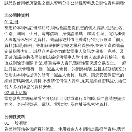
誠品對使用者所蒐集之個人資料分非公開性資料及公開性資料兩種:
非公開性資料
01
註冊
當您於本網站註冊成功時,網站會請您提供您的個人資訊,包括姓名、
性別、國籍、生日、電郵信箱、身份證號碼、聯絡 住址、電話和個
人興趣等私密性之資料。誠品除絕對依照香港行特別行政區「個人
資料(私隱)條例」等相關法例所規範之權利義務外,並完全遵循誠品
企業指導方針。誠品亦將盡努力維繫當事人資訊之保密、完整、及
正確,誠品亦將依照法例規範提供當事人對其個人資訊進行檢視、修
改或刪除等相關 作業,尊重當事人資訊隱密性暨保護交易安全。一經
註冊後,您會獲得一個「誠品人會員」的網路帳號,並且由該帳號充分
使用由本網站提供的所有「誠品人會員」服務。請您安善保密您的
網路密碼與個人資料,不要將任何個人資料,尤其是網路密碼提供給任
何人,以保障您的資料安全。
02
線上活動
當您參與本網站舉辦的各項線上活動或進行查詢時,我們會請您提供
姓名、身份證號碼、電話、電郵地址及住址等私密性資料。
公開性資料
01
一般瀏覽
為整體評估各個網頁的流量、使用者進入本網站之路徑等資料,我們