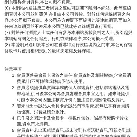
網頁獲得會員資料,本公司概不負責。
(6) 本網站內通往第三者網頁之連結可讓閣下離開本網站。此等連線
網頁與本公司並無關係,亦非由本公司管控。對於任何連線網頁之內
容,本公司概不負責。本公司為方便閣下而提供此等連線網頁,而加入
任何連線網頁並不表示本公司已就此等連線網頁進行審批。
(7) 對於任何瀏覽人士或任何有參考本網站所載資料之人士,所引起與
本網站有關之任何追溯、行動或法律程序,本公司概不受理。
(8) 本聲明只適用於本公司在香港特別行政區境內之門市,本公司保留
修改卡片使用相關規則的最終決定權及解釋權。
注意事項
會員應善盡會員卡保管之責任,會員資格及相關權益(含會員消
費累計)不可轉讓或轉借予他人使用。
會員必須提供真實而準確的個人聯絡資料,包括聯絡電話及電
郵地址,供日後本公司為會員處理會員事宜之用。如未能提供,
可能令本公司因無法核實身份而無法提供相關優惠及資訊。
若未能出示誠品人會員卡於誠品門市消費,恕無法享有會員購
物優惠、消費及積分累計。
已作廢之累計卡及會員卡一律視作無效。誠品有權將卡片收
回,避免再次誤用。
會員資料若出現錯誤資訊,或未收到各項活動資訊,可親身到誠
品門市服務台,或以電話通知誠品,我們將從速為您查詢相關資