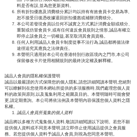
料是否有誤,並為您更新資料。
所有折扣優惠及消費積分累計均以持有有效會員卡交易為準,
恕不接受日後憑收據退回折扣優惠或補辦消費積分。
本公司若發現會員以任何不誠實之方式累計消費金額或積分、
重製或仿冒會員卡,或有任何違反會員規則之情形,誠品有權立
即停止該會員之一切權益,甚至取消其會員資格。
任何人利用誠品人會員卡制度從事不法行為,誠品都將循法律
途徑追究其應負之法律責任。
本聲明只適用於本公司在香港特別行政區境內之門市,本公司
保留修改卡片使用相關規則的最終決定權及解釋權。
誠品人會員的隱私權保護聲明
誠品以最嚴謹的方式保障您的個人隱私,請您詳細閱讀本聲明,您絕對
可以瞭解到在您使用本網站所提供的多項服務時,我們處理您個人資
料的政策與原則,以及蒐集利用之範圍及目的。本聲明隨時可能會變
更,請定期查詢。本公司將依法例及本聲明內容保護您個人資料之隱
私權。
誠品人會員所蒐集的個人資料
誠品將以多種方式蒐集個人資料,敬請詳細閱讀以下說明。若您不願
提供個人資料或不同意本聲明,請立即停止使用誠品提供之會員服
務。若您提供個人資料予誠品人會員,則視為您同意本聲明。