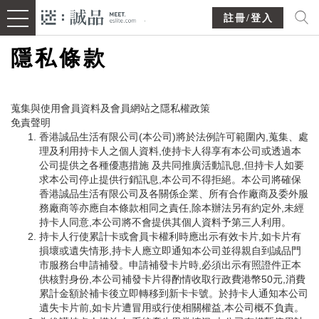
註冊/登入
隱私條款
蒐集與使用會員資料及會員網站之隱私權政策
免責聲明
香港誠品生活有限公司(本公司)將於法例許可範圍內,蒐集、處
理及利用持卡人之個人資料,使持卡人得享有本公司或透過本
公司提供之各種優惠措施 及共同推廣活動訊息,但持卡人如要
求本公司停止提供行銷訊息,本公司不得拒絕。本公司將確保
香港誠品生活有限公司及各關係企業、所有合作廠商及委外服
務廠商等亦應自本條款相同之責任,除本辦法另有約定外,未經
持卡人同意,本公司將不會提供其個人資料予第三人利用。
持卡人行使累計卡或會員卡權利時應出示有效卡片,如卡片有
損壞或遺失情形,持卡人應立即通知本公司並得親自到誠品門
市服務台申請補發。申請補發卡片時,必須出示有照證件正本
供核對身份,本公司補發卡片得酌情收取行政費港幣50元,消費
累計金額於補卡後立即轉移到新卡卡號。於持卡人通知本公司
遺失卡片前,如卡片遭冒用或行使相關權益,本公司概不負責。