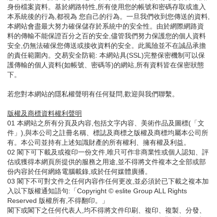
身份檔案資料。基於網路特性,所有使用您的帳號和密碼存取或進入
本系統後的行為,都視為 您自己的行為。一旦我們收到您傳送的資料,
本網站會盡最大努力確保儲存於系統中的安全性。由於網際網路資
料的傳輸不能保證百分之百的安全,儘管我們努力保護您的個人資料
安全,仍無法確保您傳送或接收資料的安全。此風險並不在誠品承擔
的責任範圍內。交易安全防範: 本網站具(SSL)完整保密機制可以保
護傳輸的個人資料(如帳號、密碼等)的網站,所有資料皆在保密狀態
下。
若您對本網站的隱私權聲明有任何疑問,歡迎與我們聯繫。
版權及商標資料權利聲明
01 本網站之所有分頁及内容,包括文字内容、美術作品及圖標(「文
件」),與本公司之註冊名稱、標誌及商標之版權及商標均屬本公司所
有。本公司並持有上述知識財產的所有權利、擁有權及利益。
02 閣下可下載及或複印一份文件,唯只可作非商業性或個人認知、評
估或獲得本網頁所提供的服務之用途,並不得將文件複本之全部或部
份内容於任何網絡電腦載錄,或於任何媒體廣播。
03 閣下不可對文件之任何内容作任何更改,並必須於已下載之複本加
入以下版權通知語句:「Copyright © eslite Group ALL Rights
Reserved 版權所有,不得翻印。」
閣下或閣下之任何代表人,均不得將文件印刷、複印、複製、分發、