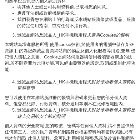
相關單位提供您的個人識別資料:
與其他人士或公司共用資料前,已取得您的同意。
應遵守法例或政府機構的要求。
我們發覺您在網站上的行為違反本網站服務條款或產品、服務
的特定使用指南、或有任何不法行為。
迷誠品網站及誠品人_HK手機應用程式
運用
Cookies
的聲明
本網站為增進服務所需,使用cookie技術,於使用者的電腦中儲存某些
資訊,目的為記錄誠品會員網站內的物品及個人化服務等用途,並無 侵
犯個人隱私之意圖。Cookie是網站伺服器與使用者瀏覽器溝通的技
術,若不願意開放此項功能,可以經由瀏覽器的設定,取消或限制此項功
能。
迷誠品網站及誠品人_HK手機應用程式
對於使用者個人資料的
更新聲明
您可以使用在本網站所註冊的帳號與密碼來更新您的部分個人資
料。但交易紀錄、付款資料、積分運用等則不在此修改範圍內。
迷誠品網站及誠品人_HK手機應用程式
對於使用者個人資料及
線上交易的安全防範聲明
個人資料的安全防範:您的帳號、密碼等任何個人資料,請不要提供給
任何第三人。您的帳戶資料和網路身份檔案資料均有密碼保護,只有
您才能讀取 此個人資料。您可以利用帳號和密碼,來修改資料和網路