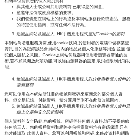
相關單位提供您的個人識別資料:
與其他人士或公司共用資料前,已取得您的同意。
應遵守法例或政府機構的要求。
我們發覺您在網站上的行為違反本網站服務條款或產品、服務
的特定使用指南、或有任何不法行為。
迷誠品網站及誠品人_HK手機應用程式
運用
Cookies
的聲明
本網站為增進服務所需,使用cookie技術,於使用者的電腦中儲存某些
資訊,目的為記錄誠品會員網站內的物品及個人化服務等用途,並無 侵
犯個人隱私之意圖。Cookie是網站伺服器與使用者瀏覽器溝通的技
術,若不願意開放此項功能,可以經由瀏覽器的設定,取消或限制此項功
能。
迷誠品網站及誠品人_HK手機應用程式
對於使用者個人資料的
更新聲明
您可以使用在本網站所註冊的帳號與密碼來更新您的部分個人資
料。但交易紀錄、付款資料、積分運用等則不在此修改範圍內。
迷誠品網站及誠品人_HK手機應用程式
對於使用者個人資料及
線上交易的安全防範聲明
個人資料的安全防範:您的帳號、密碼等任何個人資料,請不要提供給
任何第三人。您的帳戶資料和網路身份檔案資料均有密碼保護,只有
您才能讀取 此個人資料。您可以利用帳號和密碼,來修改資料和網路