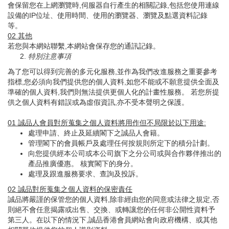
會保留您在上網瀏覽時,伺服器自行產生的相關記錄,包括您使用連線
設備的IP位址、使用時間、使用的瀏覽器、瀏覽及點選資料記錄
等。
02
其他
若您與本網站聯繫,本網站會保存您的通訊記錄。
特別注意事項
為了您可以得到完善的多元化服務,並作為我們改進服務之重要參考
指標,您必須向我們提供您的個人資料,如您不能或不願意提供全面及
準確的個人資料,我們則無法提供更個人化的計畫性服務。 若您所提
供之個人資料有錯誤或為虛假資訊,亦不受本聲明之保護。
01
誠品人會員對所蒐集之個人資料將用作但不局限於以下用途
:
處理申請、終止及延續閣下之誠品人會籍。
管理閣下的會員帳戶及處理任何按規則所定下的積分計劃。
向您提供經本公司或本公司旗下之分公司或與合作夥伴推出的
產品推廣優惠。 核實閣下的身分。
處理及跟進服務要求、查詢及投訴。
02
誠品對所蒐集之個人資料的保密責任
誠品將嚴謹的保管您的個人資料,除非經由您的同意或法律之規定,否
則絕不會任意揭露或出售、交換、或轉讓您的任何非公開性資料予
第三人。在以下的情況下,誠品香港會員網站會向政府機構、或其他