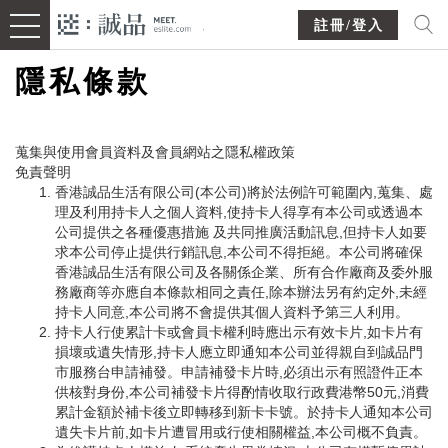
註冊/登入
隱私條款
蒐集與使用會員資料及會員網站之隱私權政策
免責聲明
香港誠品生活有限公司(本公司)將於法例許可範圍內,蒐集、處
理及利用持卡人之個人資料,使持卡人得享有本公司或透過本
公司提供之各種優惠措施 及共同推廣活動訊息,但持卡人如要
求本公司停止提供行銷訊息,本公司不得拒絕。本公司將確保
香港誠品生活有限公司及各關係企業、所有合作廠商及委外服
務廠商等亦應自本條款相同之責任,除本辦法另有約定外,未經
持卡人同意,本公司將不會提供其個人資料予第三人利用。
持卡人行使累計卡或會員卡權利時應出示有效卡片,如卡片有
損壞或遺失情形,持卡人應立即通知本公司並得親自到誠品門
市服務台申請補發。申請補發卡片時,必須出示有照證件正本
供核對身份,本公司補發卡片得酌情收取行政費港幣50元,消費
累計金額於補卡後立即轉移到新卡卡號。於持卡人通知本公司
遺失卡片前,如卡片遭冒用或行使相關權益,本公司概不負責。