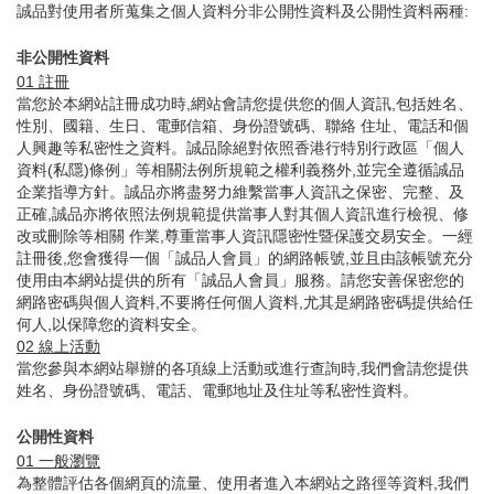
誠品對使用者所蒐集之個人資料分非公開性資料及公開性資料兩種:
非公開性資料
01
註冊
當您於本網站註冊成功時,網站會請您提供您的個人資訊,包括姓名、
性別、國籍、生日、電郵信箱、身份證號碼、聯絡 住址、電話和個
人興趣等私密性之資料。誠品除絕對依照香港行特別行政區「個人
資料(私隱)條例」等相關法例所規範之權利義務外,並完全遵循誠品
企業指導方針。誠品亦將盡努力維繫當事人資訊之保密、完整、及
正確,誠品亦將依照法例規範提供當事人對其個人資訊進行檢視、修
改或刪除等相關 作業,尊重當事人資訊隱密性暨保護交易安全。一經
註冊後,您會獲得一個「誠品人會員」的網路帳號,並且由該帳號充分
使用由本網站提供的所有「誠品人會員」服務。請您安善保密您的
網路密碼與個人資料,不要將任何個人資料,尤其是網路密碼提供給任
何人,以保障您的資料安全。
02
線上活動
當您參與本網站舉辦的各項線上活動或進行查詢時,我們會請您提供
姓名、身份證號碼、電話、電郵地址及住址等私密性資料。
公開性資料
01
一般瀏覽
為整體評估各個網頁的流量、使用者進入本網站之路徑等資料,我們