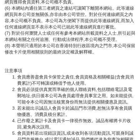
網頁獲得會員資料,本公司概不負責。
(6) 本網站內通往第三者網頁之連結可讓閣下離開本網站。此等連線
網頁與本公司並無關係,亦非由本公司管控。對於任何連線網頁之內
容,本公司概不負責。本公司為方便閣下而提供此等連線網頁,而加入
任何連線網頁並不表示本公司已就此等連線網頁進行審批。
(7) 對於任何瀏覽人士或任何有參考本網站所載資料之人士,所引起與
本網站有關之任何追溯、行動或法律程序,本公司概不受理。
(8) 本聲明只適用於本公司在香港特別行政區境內之門市,本公司保留
修改卡片使用相關規則的最終決定權及解釋權。
注意事項
會員應善盡會員卡保管之責任,會員資格及相關權益(含會員消
費累計)不可轉讓或轉借予他人使用。
會員必須提供真實而準確的個人聯絡資料,包括聯絡電話及電
郵地址,供日後本公司為會員處理會員事宜之用。如未能提供,
可能令本公司因無法核實身份而無法提供相關優惠及資訊。
若未能出示誠品人會員卡於誠品門市消費,恕無法享有會員購
物優惠、消費及積分累計。
已作廢之累計卡及會員卡一律視作無效。誠品有權將卡片收
回,避免再次誤用。
會員資料若出現錯誤資訊,或未收到各項活動資訊,可親身到誠
品門市服務台,或以電話通知誠品,我們將從速為您查詢相關資