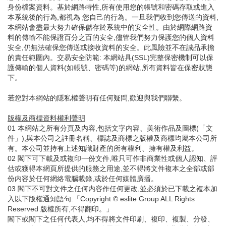
身份檔案資料。基於網路特性,所有使用您的帳號和密碼存取或進入
本系統後的行為,都視為 您自己的行為。一旦我們收到您傳送的資料,
本網站會盡最大努力確保儲存於系統中的安全性。由於網際網路資
料的傳輸不能保證百分之百的安全,儘管我們努力保護您的個人資料
安全,仍無法確保您傳送或接收資料的安全。此風險並不在誠品承擔
的責任範圍內。交易安全防範: 本網站具(SSL)完整保密機制可以保
護傳輸的個人資料(如帳號、密碼等)的網站,所有資料皆在保密狀態
下。
若您對本網站的隱私權聲明有任何疑問,歡迎與我們聯繫。
版權及商標資料權利聲明
01 本網站之所有分頁及内容,包括文字内容、美術作品及圖標(「文
件」),與本公司之註冊名稱、標誌及商標之版權及商標均屬本公司所
有。本公司並持有上述知識財產的所有權利、擁有權及利益。
02 閣下可下載及或複印一份文件,唯只可作非商業性或個人認知、評
估或獲得本網頁所提供的服務之用途,並不得將文件複本之全部或部
份内容於任何網絡電腦載錄,或於任何媒體廣播。
03 閣下不可對文件之任何内容作任何更改,並必須於已下載之複本加
入以下版權通知語句:「Copyright © eslite Group ALL Rights
Reserved 版權所有,不得翻印。」
閣下或閣下之任何代表人,均不得將文件印刷、複印、複製、分發、