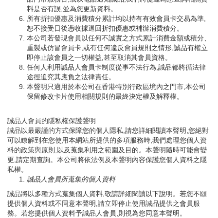
料是否有誤,並為您更新資料。
所有折扣優惠及消費積分累計均以持有有效會員卡交易為準,
恕不接受日後憑收據退回折扣優惠或補辦消費積分。
本公司若發現會員以任何不誠實之方式累計消費金額或積分、
重製或仿冒會員卡,或有任何違反會員規則之情形,誠品有權立
即停止該會員之一切權益,甚至取消其會員資格。
任何人利用誠品人會員卡制度從事不法行為,誠品都將循法律
途徑追究其應負之法律責任。
本聲明只適用於本公司在香港特別行政區境內之門市,本公司
保留修改卡片使用相關規則的最終決定權及解釋權。
誠品人會員的隱私權保護聲明
誠品以最嚴謹的方式保障您的個人隱私,請您詳細閱讀本聲明,您絕對
可以瞭解到在您使用本網站所提供的多項服務時,我們處理您個人資
料的政策與原則,以及蒐集利用之範圍及目的。本聲明隨時可能會變
更,請定期查詢。本公司將依法例及本聲明內容保護您個人資料之隱
私權。
誠品人會員所蒐集的個人資料
誠品將以多種方式蒐集個人資料,敬請詳細閱讀以下說明。若您不願
提供個人資料或不同意本聲明,請立即停止使用誠品提供之會員服
務。若您提供個人資料予誠品人會員,則視為您同意本聲明。