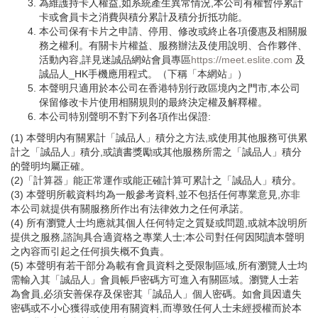
為維護持卡人權益,如系統產生異常情況,本公司有權暫停累計
卡或會員卡之消費與積分累計及積分折抵功能。
本公司保有卡片之申請、停用、修改或終止各項優惠及相關服
務之權利。有關卡片權益、服務辦法及使用說明、合作夥伴、
活動內容,詳見迷誠品網站會員專區
https://meet.eslite.com
及
誠品人_HK手機應用程式。（下稱「本網站」）
本聲明只適用於本公司在香港特別行政區境內之門市,本公司
保留修改卡片使用相關規則的最終決定權及解釋權。
本公司特別聲明不對下列各項作出保證:
(1) 本聲明内有關累計「誠品人」積分之方法,或使用其他服務可供累
計之「誠品人」積分,或讀書獎勵或其他服務所需之「誠品人」積分
的聲明均屬正確。
(2)「計算器」能正常運作或能正確計算可累計之「誠品人」積分。
(3) 本聲明所載資料均為一般參考資料,並不包括任何專業意見,亦非
本公司就提供有關服務所作出有法律效力之任何承諾。
(4) 所有瀏覽人士均應就其個人任何特定之質疑或問題,或就本說明所
提供之服務,諮詢具合適資格之專業人士;本公司對任何因閱讀本聲明
之內容而引起之任何損失概不負責。
(5) 本聲明有若干部分為載有會員資料之受限制區域,所有瀏覽人士均
需輸入其「誠品人」會員帳戶密碼方可進入有關區域。瀏覽人士若
為會員,必須安善保存及保密其「誠品人」個人密碼。如會員因遺失
密碼或不小心獲得或使用有關資料,而導致任何人士未經授權而於本