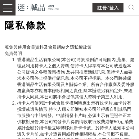
註冊/登入
隱私條款
蒐集與使用會員資料及會員網站之隱私權政策
免責聲明
香港誠品生活有限公司(本公司)將於法例許可範圍內,蒐集、處
理及利用持卡人之個人資料,使持卡人得享有本公司或透過本
公司提供之各種優惠措施 及共同推廣活動訊息,但持卡人如要
求本公司停止提供行銷訊息,本公司不得拒絕。本公司將確保
香港誠品生活有限公司及各關係企業、所有合作廠商及委外服
務廠商等亦應自本條款相同之責任,除本辦法另有約定外,未經
持卡人同意,本公司將不會提供其個人資料予第三人利用。
持卡人行使累計卡或會員卡權利時應出示有效卡片,如卡片有
損壞或遺失情形,持卡人應立即通知本公司並得親自到誠品門
市服務台申請補發。申請補發卡片時,必須出示有照證件正本
供核對身份,本公司補發卡片得酌情收取行政費港幣50元,消費
累計金額於補卡後立即轉移到新卡卡號。於持卡人通知本公司
遺失卡片前,如卡片遭冒用或行使相關權益,本公司概不負責。