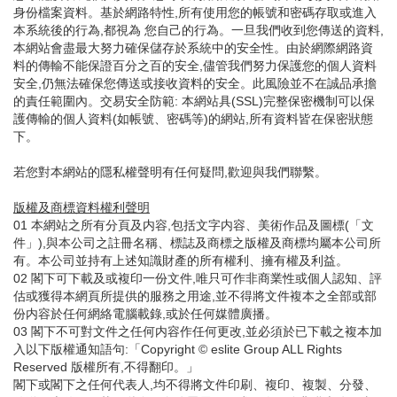
身份檔案資料。基於網路特性,所有使用您的帳號和密碼存取或進入
本系統後的行為,都視為 您自己的行為。一旦我們收到您傳送的資料,
本網站會盡最大努力確保儲存於系統中的安全性。由於網際網路資
料的傳輸不能保證百分之百的安全,儘管我們努力保護您的個人資料
安全,仍無法確保您傳送或接收資料的安全。此風險並不在誠品承擔
的責任範圍內。交易安全防範: 本網站具(SSL)完整保密機制可以保
護傳輸的個人資料(如帳號、密碼等)的網站,所有資料皆在保密狀態
下。
若您對本網站的隱私權聲明有任何疑問,歡迎與我們聯繫。
版權及商標資料權利聲明
01 本網站之所有分頁及内容,包括文字内容、美術作品及圖標(「文
件」),與本公司之註冊名稱、標誌及商標之版權及商標均屬本公司所
有。本公司並持有上述知識財產的所有權利、擁有權及利益。
02 閣下可下載及或複印一份文件,唯只可作非商業性或個人認知、評
估或獲得本網頁所提供的服務之用途,並不得將文件複本之全部或部
份内容於任何網絡電腦載錄,或於任何媒體廣播。
03 閣下不可對文件之任何内容作任何更改,並必須於已下載之複本加
入以下版權通知語句:「Copyright © eslite Group ALL Rights
Reserved 版權所有,不得翻印。」
閣下或閣下之任何代表人,均不得將文件印刷、複印、複製、分發、