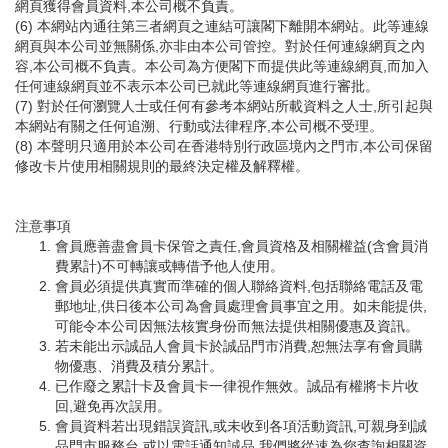
網頁獲得會員資料,本公司概不負責。
(6) 本網站內通往第三者網頁之連結可讓閣下離開本網站。此等連線
網頁與本公司並無關係,亦非由本公司管控。對於任何連線網頁之內
容,本公司概不負責。本公司為方便閣下而提供此等連線網頁,而加入
任何連線網頁並不表示本公司已就此等連線網頁進行審批。
(7) 對於任何瀏覽人士或任何有參考本網站所載資料之人士,所引起與
本網站有關之任何追溯、行動或法律程序,本公司概不受理。
(8) 本聲明只適用於本公司在香港特別行政區境內之門市,本公司保留
修改卡片使用相關規則的最終決定權及解釋權。
注意事項
會員應善盡會員卡保管之責任,會員資格及相關權益(含會員消
費累計)不可轉讓或轉借予他人使用。
會員必須提供真實而準確的個人聯絡資料,包括聯絡電話及電
郵地址,供日後本公司為會員處理會員事宜之用。如未能提供,
可能令本公司因無法核實身份而無法提供相關優惠及資訊。
若未能出示誠品人會員卡於誠品門市消費,恕無法享有會員購
物優惠、消費及積分累計。
已作廢之累計卡及會員卡一律視作無效。誠品有權將卡片收
回,避免再次誤用。
會員資料若出現錯誤資訊,或未收到各項活動資訊,可親身到誠
品門市服務台,或以電話通知誠品,我們將從速為您查詢相關資