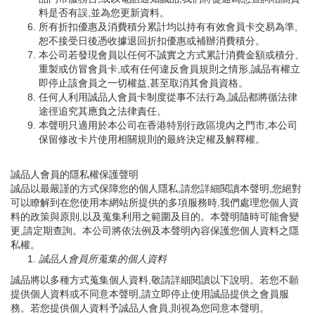
料是否有誤,並為您更新資料。
所有折扣優惠及消費積分累計均以持有有效會員卡交易為準,
恕不接受日後憑收據退回折扣優惠或補辦消費積分。
本公司若發現會員以任何不誠實之方式累計消費金額或積分、
重製或仿冒會員卡,或有任何違反會員規則之情形,誠品有權立
即停止該會員之一切權益,甚至取消其會員資格。
任何人利用誠品人會員卡制度從事不法行為,誠品都將循法律
途徑追究其應負之法律責任。
本聲明只適用於本公司在香港特別行政區境內之門市,本公司
保留修改卡片使用相關規則的最終決定權及解釋權。
誠品人會員的隱私權保護聲明
誠品以最嚴謹的方式保障您的個人隱私,請您詳細閱讀本聲明,您絕對
可以瞭解到在您使用本網站所提供的多項服務時,我們處理您個人資
料的政策與原則,以及蒐集利用之範圍及目的。本聲明隨時可能會變
更,請定期查詢。本公司將依法例及本聲明內容保護您個人資料之隱
私權。
誠品人會員所蒐集的個人資料
誠品將以多種方式蒐集個人資料,敬請詳細閱讀以下說明。若您不願
提供個人資料或不同意本聲明,請立即停止使用誠品提供之會員服
務。若您提供個人資料予誠品人會員,則視為您同意本聲明。