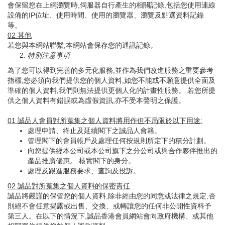
會保留您在上網瀏覽時,伺服器自行產生的相關記錄,包括您使用連線
設備的IP位址、使用時間、使用的瀏覽器、瀏覽及點選資料記錄
等。
02
其他
若您與本網站聯繫,本網站會保存您的通訊記錄。
特別注意事項
為了您可以得到完善的多元化服務,並作為我們改進服務之重要參考
指標,您必須向我們提供您的個人資料,如您不能或不願意提供全面及
準確的個人資料,我們則無法提供更個人化的計畫性服務。 若您所提
供之個人資料有錯誤或為虛假資訊,亦不受本聲明之保護。
01
誠品人會員對所蒐集之個人資料將用作但不局限於以下用途
:
處理申請、終止及延續閣下之誠品人會籍。
管理閣下的會員帳戶及處理任何按規則所定下的積分計劃。
向您提供經本公司或本公司旗下之分公司或與合作夥伴推出的
產品推廣優惠。 核實閣下的身分。
處理及跟進服務要求、查詢及投訴。
02
誠品對所蒐集之個人資料的保密責任
誠品將嚴謹的保管您的個人資料,除非經由您的同意或法律之規定,否
則絕不會任意揭露或出售、交換、或轉讓您的任何非公開性資料予
第三人。在以下的情況下,誠品香港會員網站會向政府機構、或其他