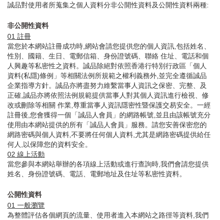
誠品對使用者所蒐集之個人資料分非公開性資料及公開性資料兩種:
非公開性資料
01
註冊
當您於本網站註冊成功時,網站會請您提供您的個人資訊,包括姓名、
性別、國籍、生日、電郵信箱、身份證號碼、聯絡 住址、電話和個
人興趣等私密性之資料。誠品除絕對依照香港行特別行政區「個人
資料(私隱)條例」等相關法例所規範之權利義務外,並完全遵循誠品
企業指導方針。誠品亦將盡努力維繫當事人資訊之保密、完整、及
正確,誠品亦將依照法例規範提供當事人對其個人資訊進行檢視、修
改或刪除等相關 作業,尊重當事人資訊隱密性暨保護交易安全。一經
註冊後,您會獲得一個「誠品人會員」的網路帳號,並且由該帳號充分
使用由本網站提供的所有「誠品人會員」服務。請您安善保密您的
網路密碼與個人資料,不要將任何個人資料,尤其是網路密碼提供給任
何人,以保障您的資料安全。
02
線上活動
當您參與本網站舉辦的各項線上活動或進行查詢時,我們會請您提供
姓名、身份證號碼、電話、電郵地址及住址等私密性資料。
公開性資料
01
一般瀏覽
為整體評估各個網頁的流量、使用者進入本網站之路徑等資料,我們