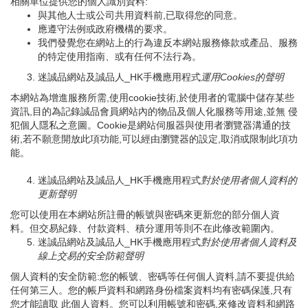
相關單位提供您的個人識別資料:
與其他人士或公司共用資料前,已取得您的同意。
應遵守法例或政府機構的要求。
我們發覺您在網站上的行為違反本網站服務條款或產品、服務
的特定使用指南、或有任何不法行為。
迷誠品網站及誠品人_HK手機應用程式
運用
Cookies
的聲明
本網站為增進服務所需,使用cookie技術,於使用者的電腦中儲存某些
資訊,目的為記錄誠品會員網站內的物品及個人化服務等用途,並無 侵
犯個人隱私之意圖。Cookie是網站伺服器與使用者瀏覽器溝通的技
術,若不願意開放此項功能,可以經由瀏覽器的設定,取消或限制此項功
能。
迷誠品網站及誠品人_HK手機應用程式
對於使用者個人資料的
更新聲明
您可以使用在本網站所註冊的帳號與密碼來更新您的部分個人資
料。但交易紀錄、付款資料、積分運用等則不在此修改範圍內。
迷誠品網站及誠品人_HK手機應用程式
對於使用者個人資料及
線上交易的安全防範聲明
個人資料的安全防範:您的帳號、密碼等任何個人資料,請不要提供給
任何第三人。您的帳戶資料和網路身份檔案資料均有密碼保護,只有
您才能讀取 此個人資料。您可以利用帳號和密碼,來修改資料和網路