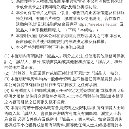
為維護持卡人權益,如系統產生異常情況,本公司有權暫停累計
卡或會員卡之消費與積分累計及積分折抵功能。
本公司保有卡片之申請、停用、修改或終止各項優惠及相關服
務之權利。有關卡片權益、服務辦法及使用說明、合作夥伴、
活動內容,詳見迷誠品網站會員專區
https://meet.eslite.com
及
誠品人_HK手機應用程式。（下稱「本網站」）
本聲明只適用於本公司在香港特別行政區境內之門市,本公司
保留修改卡片使用相關規則的最終決定權及解釋權。
本公司特別聲明不對下列各項作出保證:
(1) 本聲明内有關累計「誠品人」積分之方法,或使用其他服務可供累
計之「誠品人」積分,或讀書獎勵或其他服務所需之「誠品人」積分
的聲明均屬正確。
(2)「計算器」能正常運作或能正確計算可累計之「誠品人」積分。
(3) 本聲明所載資料均為一般參考資料,並不包括任何專業意見,亦非
本公司就提供有關服務所作出有法律效力之任何承諾。
(4) 所有瀏覽人士均應就其個人任何特定之質疑或問題,或就本說明所
提供之服務,諮詢具合適資格之專業人士;本公司對任何因閱讀本聲明
之內容而引起之任何損失概不負責。
(5) 本聲明有若干部分為載有會員資料之受限制區域,所有瀏覽人士均
需輸入其「誠品人」會員帳戶密碼方可進入有關區域。瀏覽人士若
為會員,必須安善保存及保密其「誠品人」個人密碼。如會員因遺失
密碼或不小心獲得或使用有關資料,而導致任何人士未經授權而於本