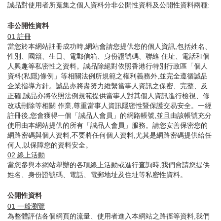
誠品對使用者所蒐集之個人資料分非公開性資料及公開性資料兩種:
非公開性資料
01
註冊
當您於本網站註冊成功時,網站會請您提供您的個人資訊,包括姓名、
性別、國籍、生日、電郵信箱、身份證號碼、聯絡 住址、電話和個
人興趣等私密性之資料。誠品除絕對依照香港行特別行政區「個人
資料(私隱)條例」等相關法例所規範之權利義務外,並完全遵循誠品
企業指導方針。誠品亦將盡努力維繫當事人資訊之保密、完整、及
正確,誠品亦將依照法例規範提供當事人對其個人資訊進行檢視、修
改或刪除等相關 作業,尊重當事人資訊隱密性暨保護交易安全。一經
註冊後,您會獲得一個「誠品人會員」的網路帳號,並且由該帳號充分
使用由本網站提供的所有「誠品人會員」服務。請您安善保密您的
網路密碼與個人資料,不要將任何個人資料,尤其是網路密碼提供給任
何人,以保障您的資料安全。
02
線上活動
當您參與本網站舉辦的各項線上活動或進行查詢時,我們會請您提供
姓名、身份證號碼、電話、電郵地址及住址等私密性資料。
公開性資料
01
一般瀏覽
為整體評估各個網頁的流量、使用者進入本網站之路徑等資料,我們