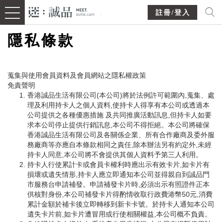
註冊/登入
隱私條款
蒐集與使用會員資料及會員網站之隱私權政策
免責聲明
香港誠品生活有限公司(本公司)將於法例許可範圍內,蒐集、處
理及利用持卡人之個人資料,使持卡人得享有本公司或透過本
公司提供之各種優惠措施 及共同推廣活動訊息,但持卡人如要
求本公司停止提供行銷訊息,本公司不得拒絕。本公司將確保
香港誠品生活有限公司及各關係企業、所有合作廠商及委外服
務廠商等亦應自本條款相同之責任,除本辦法另有約定外,未經
持卡人同意,本公司將不會提供其個人資料予第三人利用。
持卡人行使累計卡或會員卡權利時應出示有效卡片,如卡片有
損壞或遺失情形,持卡人應立即通知本公司並得親自到誠品門
市服務台申請補發。申請補發卡片時,必須出示有照證件正本
供核對身份,本公司補發卡片得酌情收取行政費港幣50元,消費
累計金額於補卡後立即轉移到新卡卡號。於持卡人通知本公司
遺失卡片前,如卡片遭冒用或行使相關權益,本公司概不負責。