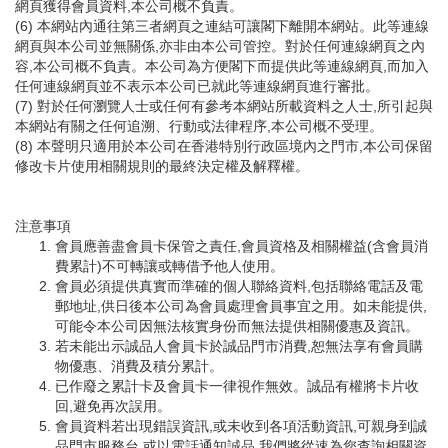
網頁獲得會員資料,本公司概不負責。
(6) 本網站內通往第三者網頁之連結可讓閣下離開本網站。此等連線
網頁與本公司並無關係,亦非由本公司管控。對於任何連線網頁之內
容,本公司概不負責。本公司為方便閣下而提供此等連線網頁,而加入
任何連線網頁並不表示本公司已就此等連線網頁進行審批。
(7) 對於任何瀏覽人士或任何有參考本網站所載資料之人士,所引起與
本網站有關之任何追溯、行動或法律程序,本公司概不受理。
(8) 本聲明只適用於本公司在香港特別行政區境內之門市,本公司保留
修改卡片使用相關規則的最終決定權及解釋權。
注意事項
會員應善盡會員卡保管之責任,會員資格及相關權益(含會員消
費累計)不可轉讓或轉借予他人使用。
會員必須提供真實而準確的個人聯絡資料,包括聯絡電話及電
郵地址,供日後本公司為會員處理會員事宜之用。如未能提供,
可能令本公司因無法核實身份而無法提供相關優惠及資訊。
若未能出示誠品人會員卡於誠品門市消費,恕無法享有會員購
物優惠、消費及積分累計。
已作廢之累計卡及會員卡一律視作無效。誠品有權將卡片收
回,避免再次誤用。
會員資料若出現錯誤資訊,或未收到各項活動資訊,可親身到誠
品門市服務台,或以電話通知誠品,我們將從速為您查詢相關資