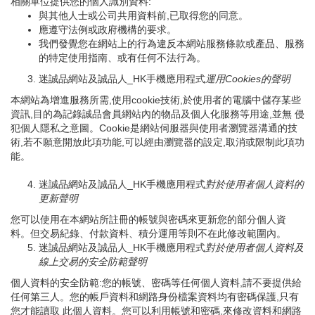
相關單位提供您的個人識別資料:
與其他人士或公司共用資料前,已取得您的同意。
應遵守法例或政府機構的要求。
我們發覺您在網站上的行為違反本網站服務條款或產品、服務
的特定使用指南、或有任何不法行為。
迷誠品網站及誠品人_HK手機應用程式
運用
Cookies
的聲明
本網站為增進服務所需,使用cookie技術,於使用者的電腦中儲存某些
資訊,目的為記錄誠品會員網站內的物品及個人化服務等用途,並無 侵
犯個人隱私之意圖。Cookie是網站伺服器與使用者瀏覽器溝通的技
術,若不願意開放此項功能,可以經由瀏覽器的設定,取消或限制此項功
能。
迷誠品網站及誠品人_HK手機應用程式
對於使用者個人資料的
更新聲明
您可以使用在本網站所註冊的帳號與密碼來更新您的部分個人資
料。但交易紀錄、付款資料、積分運用等則不在此修改範圍內。
迷誠品網站及誠品人_HK手機應用程式
對於使用者個人資料及
線上交易的安全防範聲明
個人資料的安全防範:您的帳號、密碼等任何個人資料,請不要提供給
任何第三人。您的帳戶資料和網路身份檔案資料均有密碼保護,只有
您才能讀取 此個人資料。您可以利用帳號和密碼,來修改資料和網路