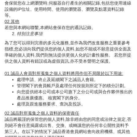
會保留您在上網瀏覽時,伺服器自行產生的相關記錄,包括您使用連線
設備的IP位址、使用時間、使用的瀏覽器、瀏覽及點選資料記錄
等。
02
其他
若您與本網站聯繫,本網站會保存您的通訊記錄。
特別注意事項
為了您可以得到完善的多元化服務,並作為我們改進服務之重要參考
指標,您必須向我們提供您的個人資料,如您不能或不願意提供全面及
準確的個人資料,我們則無法提供更個人化的計畫性服務。 若您所提
供之個人資料有錯誤或為虛假資訊,亦不受本聲明之保護。
01
誠品人會員對所蒐集之個人資料將用作但不局限於以下用途
:
處理申請、終止及延續閣下之誠品人會籍。
管理閣下的會員帳戶及處理任何按規則所定下的積分計劃。
向您提供經本公司或本公司旗下之分公司或與合作夥伴推出的
產品推廣優惠。 核實閣下的身分。
處理及跟進服務要求、查詢及投訴。
02
誠品對所蒐集之個人資料的保密責任
誠品將嚴謹的保管您的個人資料,除非經由您的同意或法律之規定,否
則絕不會任意揭露或出售、交換、或轉讓您的任何非公開性資料予
第三人。在以下的情況下,誠品香港會員網站會向政府機構、或其他