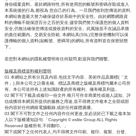
身份檔案資料。基於網路特性,所有使用您的帳號和密碼存取或進入
本系統後的行為,都視為 您自己的行為。一旦我們收到您傳送的資料,
本網站會盡最大努力確保儲存於系統中的安全性。由於網際網路資
料的傳輸不能保證百分之百的安全,儘管我們努力保護您的個人資料
安全,仍無法確保您傳送或接收資料的安全。此風險並不在誠品承擔
的責任範圍內。交易安全防範: 本網站具(SSL)完整保密機制可以保
護傳輸的個人資料(如帳號、密碼等)的網站,所有資料皆在保密狀態
下。
若您對本網站的隱私權聲明有任何疑問,歡迎與我們聯繫。
版權及商標資料權利聲明
01 本網站之所有分頁及内容,包括文字内容、美術作品及圖標(「文
件」),與本公司之註冊名稱、標誌及商標之版權及商標均屬本公司所
有。本公司並持有上述知識財產的所有權利、擁有權及利益。
02 閣下可下載及或複印一份文件,唯只可作非商業性或個人認知、評
估或獲得本網頁所提供的服務之用途,並不得將文件複本之全部或部
份内容於任何網絡電腦載錄,或於任何媒體廣播。
03 閣下不可對文件之任何内容作任何更改,並必須於已下載之複本加
入以下版權通知語句:「Copyright © eslite Group ALL Rights
Reserved 版權所有,不得翻印。」
閣下或閣下之任何代表人,均不得將文件印刷、複印、複製、分發、