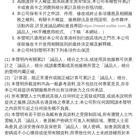
為維護持卡人權益,如系統產生異常情況,本公司有權暫停累計
卡或會員卡之消費與積分累計及積分折抵功能。
本公司保有卡片之申請、停用、修改或終止各項優惠及相關服
務之權利。有關卡片權益、服務辦法及使用說明、合作夥伴、
活動內容,詳見迷誠品網站會員專區
https://meet.eslite.com
及
誠品人_HK手機應用程式。（下稱「本網站」）
本聲明只適用於本公司在香港特別行政區境內之門市,本公司
保留修改卡片使用相關規則的最終決定權及解釋權。
本公司特別聲明不對下列各項作出保證:
(1) 本聲明内有關累計「誠品人」積分之方法,或使用其他服務可供累
計之「誠品人」積分,或讀書獎勵或其他服務所需之「誠品人」積分
的聲明均屬正確。
(2)「計算器」能正常運作或能正確計算可累計之「誠品人」積分。
(3) 本聲明所載資料均為一般參考資料,並不包括任何專業意見,亦非
本公司就提供有關服務所作出有法律效力之任何承諾。
(4) 所有瀏覽人士均應就其個人任何特定之質疑或問題,或就本說明所
提供之服務,諮詢具合適資格之專業人士;本公司對任何因閱讀本聲明
之內容而引起之任何損失概不負責。
(5) 本聲明有若干部分為載有會員資料之受限制區域,所有瀏覽人士均
需輸入其「誠品人」會員帳戶密碼方可進入有關區域。瀏覽人士若
為會員,必須安善保存及保密其「誠品人」個人密碼。如會員因遺失
密碼或不小心獲得或使用有關資料,而導致任何人士未經授權而於本