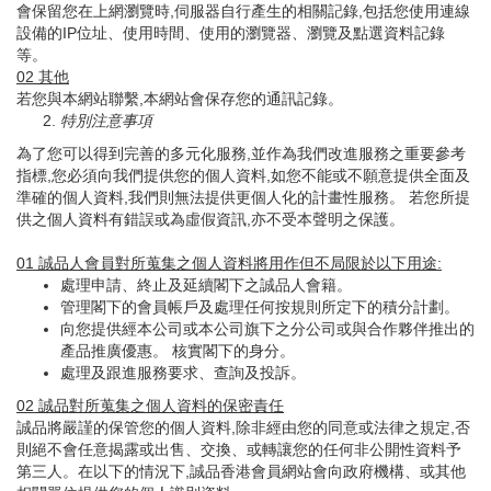
會保留您在上網瀏覽時,伺服器自行產生的相關記錄,包括您使用連線
設備的IP位址、使用時間、使用的瀏覽器、瀏覽及點選資料記錄
等。
02
其他
若您與本網站聯繫,本網站會保存您的通訊記錄。
特別注意事項
為了您可以得到完善的多元化服務,並作為我們改進服務之重要參考
指標,您必須向我們提供您的個人資料,如您不能或不願意提供全面及
準確的個人資料,我們則無法提供更個人化的計畫性服務。 若您所提
供之個人資料有錯誤或為虛假資訊,亦不受本聲明之保護。
01
誠品人會員對所蒐集之個人資料將用作但不局限於以下用途
:
處理申請、終止及延續閣下之誠品人會籍。
管理閣下的會員帳戶及處理任何按規則所定下的積分計劃。
向您提供經本公司或本公司旗下之分公司或與合作夥伴推出的
產品推廣優惠。 核實閣下的身分。
處理及跟進服務要求、查詢及投訴。
02
誠品對所蒐集之個人資料的保密責任
誠品將嚴謹的保管您的個人資料,除非經由您的同意或法律之規定,否
則絕不會任意揭露或出售、交換、或轉讓您的任何非公開性資料予
第三人。在以下的情況下,誠品香港會員網站會向政府機構、或其他