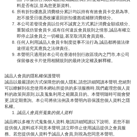
料是否有誤,並為您更新資料。
所有折扣優惠及消費積分累計均以持有有效會員卡交易為準,
恕不接受日後憑收據退回折扣優惠或補辦消費積分。
本公司若發現會員以任何不誠實之方式累計消費金額或積分、
重製或仿冒會員卡,或有任何違反會員規則之情形,誠品有權立
即停止該會員之一切權益,甚至取消其會員資格。
任何人利用誠品人會員卡制度從事不法行為,誠品都將循法律
途徑追究其應負之法律責任。
本聲明只適用於本公司在香港特別行政區境內之門市,本公司
保留修改卡片使用相關規則的最終決定權及解釋權。
誠品人會員的隱私權保護聲明
誠品以最嚴謹的方式保障您的個人隱私,請您詳細閱讀本聲明,您絕對
可以瞭解到在您使用本網站所提供的多項服務時,我們處理您個人資
料的政策與原則,以及蒐集利用之範圍及目的。本聲明隨時可能會變
更,請定期查詢。本公司將依法例及本聲明內容保護您個人資料之隱
私權。
誠品人會員所蒐集的個人資料
誠品將以多種方式蒐集個人資料,敬請詳細閱讀以下說明。若您不願
提供個人資料或不同意本聲明,請立即停止使用誠品提供之會員服
務。若您提供個人資料予誠品人會員,則視為您同意本聲明。