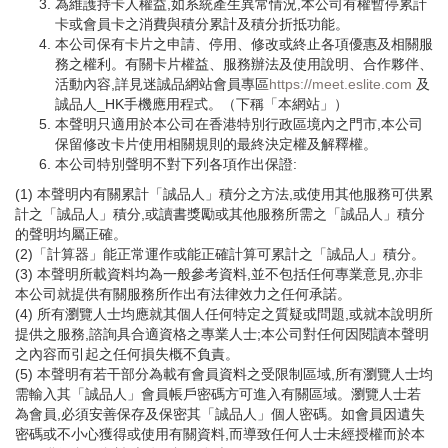
為維護持卡人權益,如系統產生異常情況,本公司有權暫停累計
卡或會員卡之消費與積分累計及積分折抵功能。
本公司保有卡片之申請、停用、修改或終止各項優惠及相關服
務之權利。有關卡片權益、服務辦法及使用說明、合作夥伴、
活動內容,詳見迷誠品網站會員專區
https://meet.eslite.com
及
誠品人_HK手機應用程式。（下稱「本網站」）
本聲明只適用於本公司在香港特別行政區境內之門市,本公司
保留修改卡片使用相關規則的最終決定權及解釋權。
本公司特別聲明不對下列各項作出保證:
(1) 本聲明内有關累計「誠品人」積分之方法,或使用其他服務可供累
計之「誠品人」積分,或讀書獎勵或其他服務所需之「誠品人」積分
的聲明均屬正確。
(2)「計算器」能正常運作或能正確計算可累計之「誠品人」積分。
(3) 本聲明所載資料均為一般參考資料,並不包括任何專業意見,亦非
本公司就提供有關服務所作出有法律效力之任何承諾。
(4) 所有瀏覽人士均應就其個人任何特定之質疑或問題,或就本說明所
提供之服務,諮詢具合適資格之專業人士;本公司對任何因閱讀本聲明
之內容而引起之任何損失概不負責。
(5) 本聲明有若干部分為載有會員資料之受限制區域,所有瀏覽人士均
需輸入其「誠品人」會員帳戶密碼方可進入有關區域。瀏覽人士若
為會員,必須安善保存及保密其「誠品人」個人密碼。如會員因遺失
密碼或不小心獲得或使用有關資料,而導致任何人士未經授權而於本