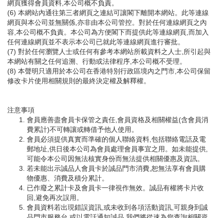
網頁獲得會員資料,本公司概不負責。
(6) 本網站內通往第三者網頁之連結可讓閣下離開本網站。此等連線
網頁與本公司並無關係,亦非由本公司管控。對於任何連線網頁之內
容,本公司概不負責。本公司為方便閣下而提供此等連線網頁,而加入
任何連線網頁並不表示本公司已就此等連線網頁進行審批。
(7) 對於任何瀏覽人士或任何有參考本網站所載資料之人士,所引起與
本網站有關之任何追溯、行動或法律程序,本公司概不受理。
(8) 本聲明只適用於本公司在香港特別行政區境內之門市,本公司保留
修改卡片使用相關規則的最終決定權及解釋權。
注意事項
會員應善盡會員卡保管之責任,會員資格及相關權益(含會員消
費累計)不可轉讓或轉借予他人使用。
會員必須提供真實而準確的個人聯絡資料,包括聯絡電話及電
郵地址,供日後本公司為會員處理會員事宜之用。如未能提供,
可能令本公司因無法核實身份而無法提供相關優惠及資訊。
若未能出示誠品人會員卡於誠品門市消費,恕無法享有會員購
物優惠、消費及積分累計。
已作廢之累計卡及會員卡一律視作無效。誠品有權將卡片收
回,避免再次誤用。
會員資料若出現錯誤資訊,或未收到各項活動資訊,可親身到誠
品門市服務台,或以電話通知誠品,我們將從速為您查詢相關資