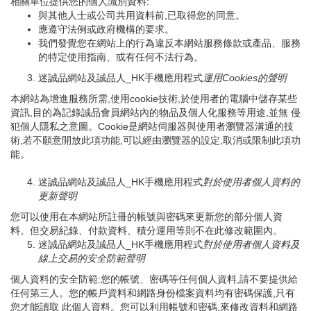
相關單位提供您的個人識別資料:
與其他人士或公司共用資料前,已取得您的同意。
應遵守法例或政府機構的要求。
我們發覺您在網站上的行為違反本網站服務條款或產品、服務
的特定使用指南、或有任何不法行為。
迷誠品網站及誠品人_HK手機應用程式
運用
Cookies
的聲明
本網站為增進服務所需,使用cookie技術,於使用者的電腦中儲存某些
資訊,目的為記錄誠品會員網站內的物品及個人化服務等用途,並無 侵
犯個人隱私之意圖。Cookie是網站伺服器與使用者瀏覽器溝通的技
術,若不願意開放此項功能,可以經由瀏覽器的設定,取消或限制此項功
能。
迷誠品網站及誠品人_HK手機應用程式
對於使用者個人資料的
更新聲明
您可以使用在本網站所註冊的帳號與密碼來更新您的部分個人資
料。但交易紀錄、付款資料、積分運用等則不在此修改範圍內。
迷誠品網站及誠品人_HK手機應用程式
對於使用者個人資料及
線上交易的安全防範聲明
個人資料的安全防範:您的帳號、密碼等任何個人資料,請不要提供給
任何第三人。您的帳戶資料和網路身份檔案資料均有密碼保護,只有
您才能讀取 此個人資料。您可以利用帳號和密碼,來修改資料和網路