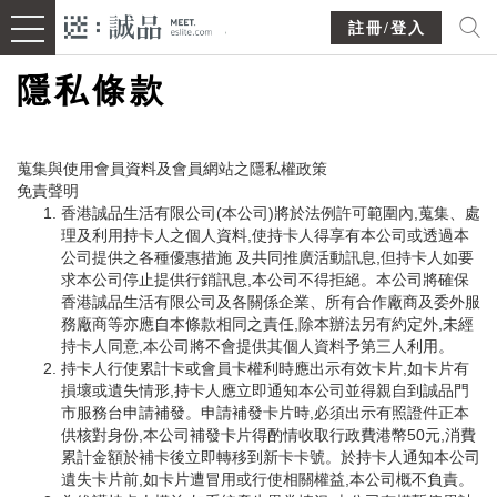
註冊/登入
隱私條款
蒐集與使用會員資料及會員網站之隱私權政策
免責聲明
香港誠品生活有限公司(本公司)將於法例許可範圍內,蒐集、處
理及利用持卡人之個人資料,使持卡人得享有本公司或透過本
公司提供之各種優惠措施 及共同推廣活動訊息,但持卡人如要
求本公司停止提供行銷訊息,本公司不得拒絕。本公司將確保
香港誠品生活有限公司及各關係企業、所有合作廠商及委外服
務廠商等亦應自本條款相同之責任,除本辦法另有約定外,未經
持卡人同意,本公司將不會提供其個人資料予第三人利用。
持卡人行使累計卡或會員卡權利時應出示有效卡片,如卡片有
損壞或遺失情形,持卡人應立即通知本公司並得親自到誠品門
市服務台申請補發。申請補發卡片時,必須出示有照證件正本
供核對身份,本公司補發卡片得酌情收取行政費港幣50元,消費
累計金額於補卡後立即轉移到新卡卡號。於持卡人通知本公司
遺失卡片前,如卡片遭冒用或行使相關權益,本公司概不負責。