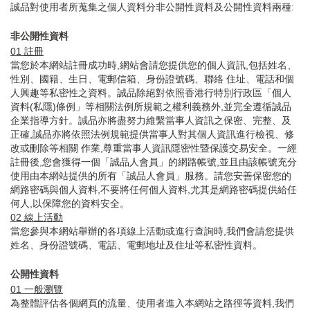
誠品對使用者所蒐集之個人資料分非公開性資料及公開性資料兩種:
非公開性資料
01
註冊
當您於本網站註冊成功時,網站會請您提供您的個人資訊,包括姓名、
性別、國籍、生日、電郵信箱、身份證號碼、聯絡 住址、電話和個
人興趣等私密性之資料。誠品除絕對依照香港行特別行政區「個人
資料(私隱)條例」等相關法例所規範之權利義務外,並完全遵循誠品
企業指導方針。誠品亦將盡努力維繫當事人資訊之保密、完整、及
正確,誠品亦將依照法例規範提供當事人對其個人資訊進行檢視、修
改或刪除等相關 作業,尊重當事人資訊隱密性暨保護交易安全。一經
註冊後,您會獲得一個「誠品人會員」的網路帳號,並且由該帳號充分
使用由本網站提供的所有「誠品人會員」服務。請您安善保密您的
網路密碼與個人資料,不要將任何個人資料,尤其是網路密碼提供給任
何人,以保障您的資料安全。
02
線上活動
當您參與本網站舉辦的各項線上活動或進行查詢時,我們會請您提供
姓名、身份證號碼、電話、電郵地址及住址等私密性資料。
公開性資料
01
一般瀏覽
為整體評估各個網頁的流量、使用者進入本網站之路徑等資料,我們