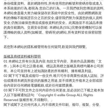
身份檔案資料。基於網路特性,所有使用您的帳號和密碼存取或進入
本系統後的行為,都視為 您自己的行為。一旦我們收到您傳送的資料,
本網站會盡最大努力確保儲存於系統中的安全性。由於網際網路資
料的傳輸不能保證百分之百的安全,儘管我們努力保護您的個人資料
安全,仍無法確保您傳送或接收資料的安全。此風險並不在誠品承擔
的責任範圍內。交易安全防範: 本網站具(SSL)完整保密機制可以保
護傳輸的個人資料(如帳號、密碼等)的網站,所有資料皆在保密狀態
下。
若您對本網站的隱私權聲明有任何疑問,歡迎與我們聯繫。
版權及商標資料權利聲明
01 本網站之所有分頁及内容,包括文字内容、美術作品及圖標(「文
件」),與本公司之註冊名稱、標誌及商標之版權及商標均屬本公司所
有。本公司並持有上述知識財產的所有權利、擁有權及利益。
02 閣下可下載及或複印一份文件,唯只可作非商業性或個人認知、評
估或獲得本網頁所提供的服務之用途,並不得將文件複本之全部或部
份内容於任何網絡電腦載錄,或於任何媒體廣播。
03 閣下不可對文件之任何内容作任何更改,並必須於已下載之複本加
入以下版權通知語句:「Copyright © eslite Group ALL Rights
Reserved 版權所有,不得翻印。」
閣下或閣下之任何代表人,均不得將文件印刷、複印、複製、分發、