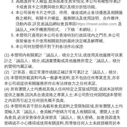
為維護持卡人權益,如系統產生異常情況,本公司有權暫停累計
卡或會員卡之消費與積分累計及積分折抵功能。
本公司保有卡片之申請、停用、修改或終止各項優惠及相關服
務之權利。有關卡片權益、服務辦法及使用說明、合作夥伴、
活動內容,詳見迷誠品網站會員專區
https://meet.eslite.com
及
誠品人_HK手機應用程式。（下稱「本網站」）
本聲明只適用於本公司在香港特別行政區境內之門市,本公司
保留修改卡片使用相關規則的最終決定權及解釋權。
本公司特別聲明不對下列各項作出保證:
(1) 本聲明内有關累計「誠品人」積分之方法,或使用其他服務可供累
計之「誠品人」積分,或讀書獎勵或其他服務所需之「誠品人」積分
的聲明均屬正確。
(2)「計算器」能正常運作或能正確計算可累計之「誠品人」積分。
(3) 本聲明所載資料均為一般參考資料,並不包括任何專業意見,亦非
本公司就提供有關服務所作出有法律效力之任何承諾。
(4) 所有瀏覽人士均應就其個人任何特定之質疑或問題,或就本說明所
提供之服務,諮詢具合適資格之專業人士;本公司對任何因閱讀本聲明
之內容而引起之任何損失概不負責。
(5) 本聲明有若干部分為載有會員資料之受限制區域,所有瀏覽人士均
需輸入其「誠品人」會員帳戶密碼方可進入有關區域。瀏覽人士若
為會員,必須安善保存及保密其「誠品人」個人密碼。如會員因遺失
密碼或不小心獲得或使用有關資料,而導致任何人士未經授權而於本