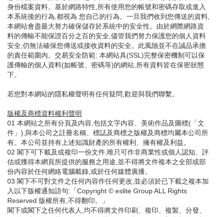
身份檔案資料。基於網路特性,所有使用您的帳號和密碼存取或進入
本系統後的行為,都視為 您自己的行為。一旦我們收到您傳送的資料,
本網站會盡最大努力確保儲存於系統中的安全性。由於網際網路資
料的傳輸不能保證百分之百的安全,儘管我們努力保護您的個人資料
安全,仍無法確保您傳送或接收資料的安全。此風險並不在誠品承擔
的責任範圍內。交易安全防範: 本網站具(SSL)完整保密機制可以保
護傳輸的個人資料(如帳號、密碼等)的網站,所有資料皆在保密狀態
下。
若您對本網站的隱私權聲明有任何疑問,歡迎與我們聯繫。
版權及商標資料權利聲明
01 本網站之所有分頁及内容,包括文字内容、美術作品及圖標(「文
件」),與本公司之註冊名稱、標誌及商標之版權及商標均屬本公司所
有。本公司並持有上述知識財產的所有權利、擁有權及利益。
02 閣下可下載及或複印一份文件,唯只可作非商業性或個人認知、評
估或獲得本網頁所提供的服務之用途,並不得將文件複本之全部或部
份内容於任何網絡電腦載錄,或於任何媒體廣播。
03 閣下不可對文件之任何内容作任何更改,並必須於已下載之複本加
入以下版權通知語句:「Copyright © eslite Group ALL Rights
Reserved 版權所有,不得翻印。」
閣下或閣下之任何代表人,均不得將文件印刷、複印、複製、分發、