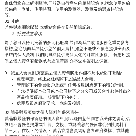
會保留您在上網瀏覽時,伺服器自行產生的相關記錄,包括您使用連線
設備的IP位址、使用時間、使用的瀏覽器、瀏覽及點選資料記錄
等。
02
其他
若您與本網站聯繫,本網站會保存您的通訊記錄。
特別注意事項
為了您可以得到完善的多元化服務,並作為我們改進服務之重要參考
指標,您必須向我們提供您的個人資料,如您不能或不願意提供全面及
準確的個人資料,我們則無法提供更個人化的計畫性服務。 若您所提
供之個人資料有錯誤或為虛假資訊,亦不受本聲明之保護。
01
誠品人會員對所蒐集之個人資料將用作但不局限於以下用途
:
處理申請、終止及延續閣下之誠品人會籍。
管理閣下的會員帳戶及處理任何按規則所定下的積分計劃。
向您提供經本公司或本公司旗下之分公司或與合作夥伴推出的
產品推廣優惠。 核實閣下的身分。
處理及跟進服務要求、查詢及投訴。
02
誠品對所蒐集之個人資料的保密責任
誠品將嚴謹的保管您的個人資料,除非經由您的同意或法律之規定,否
則絕不會任意揭露或出售、交換、或轉讓您的任何非公開性資料予
第三人。在以下的情況下,誠品香港會員網站會向政府機構、或其他