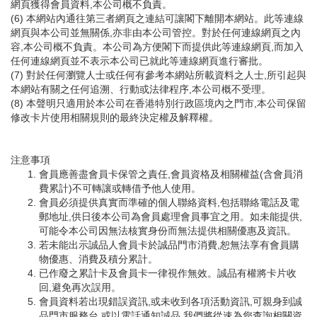
網頁獲得會員資料,本公司概不負責。
(6) 本網站內通往第三者網頁之連結可讓閣下離開本網站。此等連線
網頁與本公司並無關係,亦非由本公司管控。對於任何連線網頁之內
容,本公司概不負責。本公司為方便閣下而提供此等連線網頁,而加入
任何連線網頁並不表示本公司已就此等連線網頁進行審批。
(7) 對於任何瀏覽人士或任何有參考本網站所載資料之人士,所引起與
本網站有關之任何追溯、行動或法律程序,本公司概不受理。
(8) 本聲明只適用於本公司在香港特別行政區境內之門市,本公司保留
修改卡片使用相關規則的最終決定權及解釋權。
注意事項
會員應善盡會員卡保管之責任,會員資格及相關權益(含會員消
費累計)不可轉讓或轉借予他人使用。
會員必須提供真實而準確的個人聯絡資料,包括聯絡電話及電
郵地址,供日後本公司為會員處理會員事宜之用。如未能提供,
可能令本公司因無法核實身份而無法提供相關優惠及資訊。
若未能出示誠品人會員卡於誠品門市消費,恕無法享有會員購
物優惠、消費及積分累計。
已作廢之累計卡及會員卡一律視作無效。誠品有權將卡片收
回,避免再次誤用。
會員資料若出現錯誤資訊,或未收到各項活動資訊,可親身到誠
品門市服務台,或以電話通知誠品,我們將從速為您查詢相關資