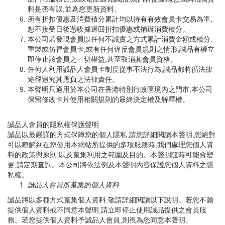
料是否有誤,並為您更新資料。
所有折扣優惠及消費積分累計均以持有有效會員卡交易為準,
恕不接受日後憑收據退回折扣優惠或補辦消費積分。
本公司若發現會員以任何不誠實之方式累計消費金額或積分、
重製或仿冒會員卡,或有任何違反會員規則之情形,誠品有權立
即停止該會員之一切權益,甚至取消其會員資格。
任何人利用誠品人會員卡制度從事不法行為,誠品都將循法律
途徑追究其應負之法律責任。
本聲明只適用於本公司在香港特別行政區境內之門市,本公司
保留修改卡片使用相關規則的最終決定權及解釋權。
誠品人會員的隱私權保護聲明
誠品以最嚴謹的方式保障您的個人隱私,請您詳細閱讀本聲明,您絕對
可以瞭解到在您使用本網站所提供的多項服務時,我們處理您個人資
料的政策與原則,以及蒐集利用之範圍及目的。本聲明隨時可能會變
更,請定期查詢。本公司將依法例及本聲明內容保護您個人資料之隱
私權。
誠品人會員所蒐集的個人資料
誠品將以多種方式蒐集個人資料,敬請詳細閱讀以下說明。若您不願
提供個人資料或不同意本聲明,請立即停止使用誠品提供之會員服
務。若您提供個人資料予誠品人會員,則視為您同意本聲明。