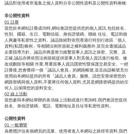
誠品對使用者所蒐集之個人資料分非公開性資料及公開性資料兩種:
非公開性資料
01
註冊
當您於本網站註冊成功時,網站會請您提供您的個人資訊,包括姓名、
性別、國籍、生日、電郵信箱、身份證號碼、聯絡 住址、電話和個
人興趣等私密性之資料。誠品除絕對依照香港行特別行政區「個人
資料(私隱)條例」等相關法例所規範之權利義務外,並完全遵循誠品
企業指導方針。誠品亦將盡努力維繫當事人資訊之保密、完整、及
正確,誠品亦將依照法例規範提供當事人對其個人資訊進行檢視、修
改或刪除等相關 作業,尊重當事人資訊隱密性暨保護交易安全。一經
註冊後,您會獲得一個「誠品人會員」的網路帳號,並且由該帳號充分
使用由本網站提供的所有「誠品人會員」服務。請您安善保密您的
網路密碼與個人資料,不要將任何個人資料,尤其是網路密碼提供給任
何人,以保障您的資料安全。
02
線上活動
當您參與本網站舉辦的各項線上活動或進行查詢時,我們會請您提供
姓名、身份證號碼、電話、電郵地址及住址等私密性資料。
公開性資料
01
一般瀏覽
為整體評估各個網頁的流量、使用者進入本網站之路徑等資料,我們