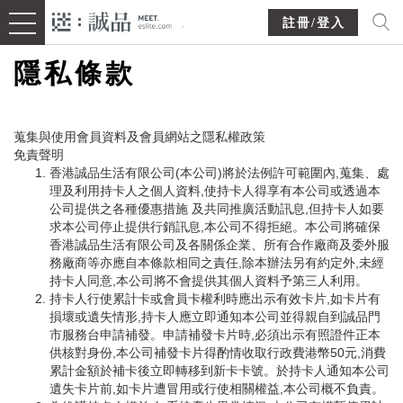
註冊/登入
隱私條款
蒐集與使用會員資料及會員網站之隱私權政策
免責聲明
香港誠品生活有限公司(本公司)將於法例許可範圍內,蒐集、處
理及利用持卡人之個人資料,使持卡人得享有本公司或透過本
公司提供之各種優惠措施 及共同推廣活動訊息,但持卡人如要
求本公司停止提供行銷訊息,本公司不得拒絕。本公司將確保
香港誠品生活有限公司及各關係企業、所有合作廠商及委外服
務廠商等亦應自本條款相同之責任,除本辦法另有約定外,未經
持卡人同意,本公司將不會提供其個人資料予第三人利用。
持卡人行使累計卡或會員卡權利時應出示有效卡片,如卡片有
損壞或遺失情形,持卡人應立即通知本公司並得親自到誠品門
市服務台申請補發。申請補發卡片時,必須出示有照證件正本
供核對身份,本公司補發卡片得酌情收取行政費港幣50元,消費
累計金額於補卡後立即轉移到新卡卡號。於持卡人通知本公司
遺失卡片前,如卡片遭冒用或行使相關權益,本公司概不負責。