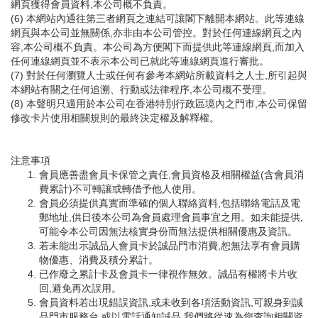
網頁獲得會員資料,本公司概不負責。
(6) 本網站內通往第三者網頁之連結可讓閣下離開本網站。此等連線
網頁與本公司並無關係,亦非由本公司管控。對於任何連線網頁之內
容,本公司概不負責。本公司為方便閣下而提供此等連線網頁,而加入
任何連線網頁並不表示本公司已就此等連線網頁進行審批。
(7) 對於任何瀏覽人士或任何有參考本網站所載資料之人士,所引起與
本網站有關之任何追溯、行動或法律程序,本公司概不受理。
(8) 本聲明只適用於本公司在香港特別行政區境內之門市,本公司保留
修改卡片使用相關規則的最終決定權及解釋權。
注意事項
會員應善盡會員卡保管之責任,會員資格及相關權益(含會員消
費累計)不可轉讓或轉借予他人使用。
會員必須提供真實而準確的個人聯絡資料,包括聯絡電話及電
郵地址,供日後本公司為會員處理會員事宜之用。如未能提供,
可能令本公司因無法核實身份而無法提供相關優惠及資訊。
若未能出示誠品人會員卡於誠品門市消費,恕無法享有會員購
物優惠、消費及積分累計。
已作廢之累計卡及會員卡一律視作無效。誠品有權將卡片收
回,避免再次誤用。
會員資料若出現錯誤資訊,或未收到各項活動資訊,可親身到誠
品門市服務台,或以電話通知誠品,我們將從速為您查詢相關資