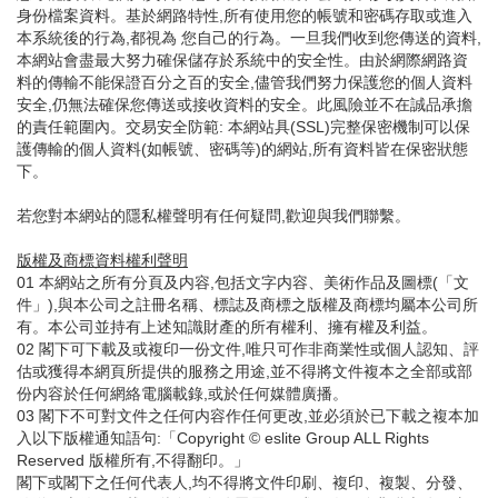
身份檔案資料。基於網路特性,所有使用您的帳號和密碼存取或進入
本系統後的行為,都視為 您自己的行為。一旦我們收到您傳送的資料,
本網站會盡最大努力確保儲存於系統中的安全性。由於網際網路資
料的傳輸不能保證百分之百的安全,儘管我們努力保護您的個人資料
安全,仍無法確保您傳送或接收資料的安全。此風險並不在誠品承擔
的責任範圍內。交易安全防範: 本網站具(SSL)完整保密機制可以保
護傳輸的個人資料(如帳號、密碼等)的網站,所有資料皆在保密狀態
下。
若您對本網站的隱私權聲明有任何疑問,歡迎與我們聯繫。
版權及商標資料權利聲明
01 本網站之所有分頁及内容,包括文字内容、美術作品及圖標(「文
件」),與本公司之註冊名稱、標誌及商標之版權及商標均屬本公司所
有。本公司並持有上述知識財產的所有權利、擁有權及利益。
02 閣下可下載及或複印一份文件,唯只可作非商業性或個人認知、評
估或獲得本網頁所提供的服務之用途,並不得將文件複本之全部或部
份内容於任何網絡電腦載錄,或於任何媒體廣播。
03 閣下不可對文件之任何内容作任何更改,並必須於已下載之複本加
入以下版權通知語句:「Copyright © eslite Group ALL Rights
Reserved 版權所有,不得翻印。」
閣下或閣下之任何代表人,均不得將文件印刷、複印、複製、分發、