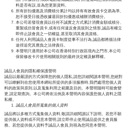
料是否有誤,並為您更新資料。
所有折扣優惠及消費積分累計均以持有有效會員卡交易為準,
恕不接受日後憑收據退回折扣優惠或補辦消費積分。
本公司若發現會員以任何不誠實之方式累計消費金額或積分、
重製或仿冒會員卡,或有任何違反會員規則之情形,誠品有權立
即停止該會員之一切權益,甚至取消其會員資格。
任何人利用誠品人會員卡制度從事不法行為,誠品都將循法律
途徑追究其應負之法律責任。
本聲明只適用於本公司在香港特別行政區境內之門市,本公司
保留修改卡片使用相關規則的最終決定權及解釋權。
誠品人會員的隱私權保護聲明
誠品以最嚴謹的方式保障您的個人隱私,請您詳細閱讀本聲明,您絕對
可以瞭解到在您使用本網站所提供的多項服務時,我們處理您個人資
料的政策與原則,以及蒐集利用之範圍及目的。本聲明隨時可能會變
更,請定期查詢。本公司將依法例及本聲明內容保護您個人資料之隱
私權。
誠品人會員所蒐集的個人資料
誠品將以多種方式蒐集個人資料,敬請詳細閱讀以下說明。若您不願
提供個人資料或不同意本聲明,請立即停止使用誠品提供之會員服
務。若您提供個人資料予誠品人會員,則視為您同意本聲明。