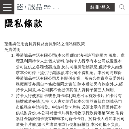
註冊/登入
隱私條款
蒐集與使用會員資料及會員網站之隱私權政策
免責聲明
香港誠品生活有限公司(本公司)將於法例許可範圍內,蒐集、處
理及利用持卡人之個人資料,使持卡人得享有本公司或透過本
公司提供之各種優惠措施 及共同推廣活動訊息,但持卡人如要
求本公司停止提供行銷訊息,本公司不得拒絕。本公司將確保
香港誠品生活有限公司及各關係企業、所有合作廠商及委外服
務廠商等亦應自本條款相同之責任,除本辦法另有約定外,未經
持卡人同意,本公司將不會提供其個人資料予第三人利用。
持卡人行使累計卡或會員卡權利時應出示有效卡片,如卡片有
損壞或遺失情形,持卡人應立即通知本公司並得親自到誠品門
市服務台申請補發。申請補發卡片時,必須出示有照證件正本
供核對身份,本公司補發卡片得酌情收取行政費港幣50元,消費
累計金額於補卡後立即轉移到新卡卡號。於持卡人通知本公司
遺失卡片前,如卡片遭冒用或行使相關權益,本公司概不負責。