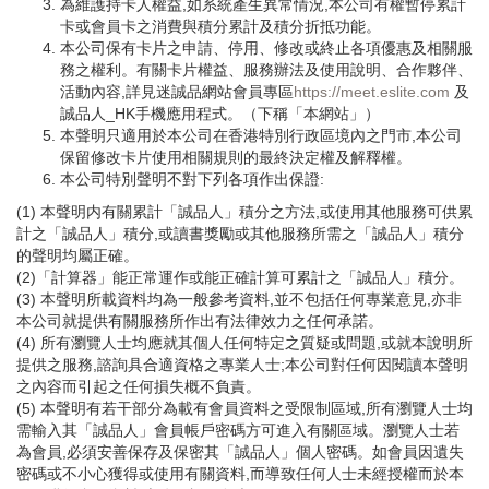
為維護持卡人權益,如系統產生異常情況,本公司有權暫停累計
卡或會員卡之消費與積分累計及積分折抵功能。
本公司保有卡片之申請、停用、修改或終止各項優惠及相關服
務之權利。有關卡片權益、服務辦法及使用說明、合作夥伴、
活動內容,詳見迷誠品網站會員專區
https://meet.eslite.com
及
誠品人_HK手機應用程式。（下稱「本網站」）
本聲明只適用於本公司在香港特別行政區境內之門市,本公司
保留修改卡片使用相關規則的最終決定權及解釋權。
本公司特別聲明不對下列各項作出保證:
(1) 本聲明内有關累計「誠品人」積分之方法,或使用其他服務可供累
計之「誠品人」積分,或讀書獎勵或其他服務所需之「誠品人」積分
的聲明均屬正確。
(2)「計算器」能正常運作或能正確計算可累計之「誠品人」積分。
(3) 本聲明所載資料均為一般參考資料,並不包括任何專業意見,亦非
本公司就提供有關服務所作出有法律效力之任何承諾。
(4) 所有瀏覽人士均應就其個人任何特定之質疑或問題,或就本說明所
提供之服務,諮詢具合適資格之專業人士;本公司對任何因閱讀本聲明
之內容而引起之任何損失概不負責。
(5) 本聲明有若干部分為載有會員資料之受限制區域,所有瀏覽人士均
需輸入其「誠品人」會員帳戶密碼方可進入有關區域。瀏覽人士若
為會員,必須安善保存及保密其「誠品人」個人密碼。如會員因遺失
密碼或不小心獲得或使用有關資料,而導致任何人士未經授權而於本