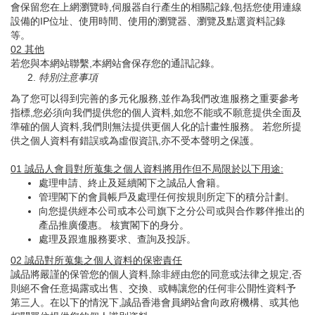
會保留您在上網瀏覽時,伺服器自行產生的相關記錄,包括您使用連線
設備的IP位址、使用時間、使用的瀏覽器、瀏覽及點選資料記錄
等。
02
其他
若您與本網站聯繫,本網站會保存您的通訊記錄。
特別注意事項
為了您可以得到完善的多元化服務,並作為我們改進服務之重要參考
指標,您必須向我們提供您的個人資料,如您不能或不願意提供全面及
準確的個人資料,我們則無法提供更個人化的計畫性服務。 若您所提
供之個人資料有錯誤或為虛假資訊,亦不受本聲明之保護。
01
誠品人會員對所蒐集之個人資料將用作但不局限於以下用途
:
處理申請、終止及延續閣下之誠品人會籍。
管理閣下的會員帳戶及處理任何按規則所定下的積分計劃。
向您提供經本公司或本公司旗下之分公司或與合作夥伴推出的
產品推廣優惠。 核實閣下的身分。
處理及跟進服務要求、查詢及投訴。
02
誠品對所蒐集之個人資料的保密責任
誠品將嚴謹的保管您的個人資料,除非經由您的同意或法律之規定,否
則絕不會任意揭露或出售、交換、或轉讓您的任何非公開性資料予
第三人。在以下的情況下,誠品香港會員網站會向政府機構、或其他