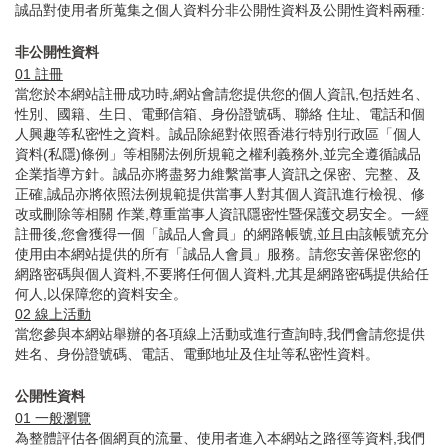
誠品對使用者所蒐集之個人資料分非公開性資料及公開性資料兩種:
非公開性資料
01
註冊
當您於本網站註冊成功時,網站會請您提供您的個人資訊,包括姓名、
性別、國籍、生日、電郵信箱、身份證號碼、聯絡 住址、電話和個
人興趣等私密性之資料。誠品除絕對依照香港行特別行政區「個人
資料(私隱)條例」等相關法例所規範之權利義務外,並完全遵循誠品
企業指導方針。誠品亦將盡努力維繫當事人資訊之保密、完整、及
正確,誠品亦將依照法例規範提供當事人對其個人資訊進行檢視、修
改或刪除等相關 作業,尊重當事人資訊隱密性暨保護交易安全。一經
註冊後,您會獲得一個「誠品人會員」的網路帳號,並且由該帳號充分
使用由本網站提供的所有「誠品人會員」服務。請您安善保密您的
網路密碼與個人資料,不要將任何個人資料,尤其是網路密碼提供給任
何人,以保障您的資料安全。
02
線上活動
當您參與本網站舉辦的各項線上活動或進行查詢時,我們會請您提供
姓名、身份證號碼、電話、電郵地址及住址等私密性資料。
公開性資料
01
一般瀏覽
為整體評估各個網頁的流量、使用者進入本網站之路徑等資料,我們