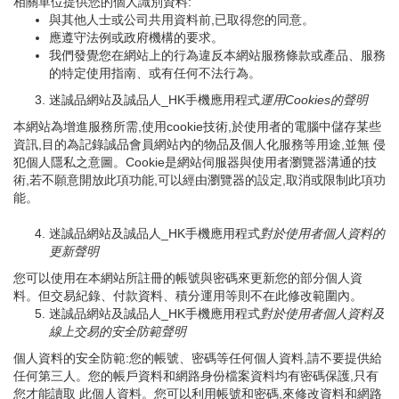
相關單位提供您的個人識別資料:
與其他人士或公司共用資料前,已取得您的同意。
應遵守法例或政府機構的要求。
我們發覺您在網站上的行為違反本網站服務條款或產品、服務
的特定使用指南、或有任何不法行為。
迷誠品網站及誠品人_HK手機應用程式
運用
Cookies
的聲明
本網站為增進服務所需,使用cookie技術,於使用者的電腦中儲存某些
資訊,目的為記錄誠品會員網站內的物品及個人化服務等用途,並無 侵
犯個人隱私之意圖。Cookie是網站伺服器與使用者瀏覽器溝通的技
術,若不願意開放此項功能,可以經由瀏覽器的設定,取消或限制此項功
能。
迷誠品網站及誠品人_HK手機應用程式
對於使用者個人資料的
更新聲明
您可以使用在本網站所註冊的帳號與密碼來更新您的部分個人資
料。但交易紀錄、付款資料、積分運用等則不在此修改範圍內。
迷誠品網站及誠品人_HK手機應用程式
對於使用者個人資料及
線上交易的安全防範聲明
個人資料的安全防範:您的帳號、密碼等任何個人資料,請不要提供給
任何第三人。您的帳戶資料和網路身份檔案資料均有密碼保護,只有
您才能讀取 此個人資料。您可以利用帳號和密碼,來修改資料和網路