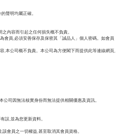
分的聲明均屬正確。
聲明之內容而引起之任何損失概不負責。
若為會員,必須安善保存及保密其「誠品人」個人密碼。如會員
容,本公司概不負責。本公司為方便閣下而提供此等連線網頁,
令本公司因無法核實身份而無法提供相關優惠及資訊。
有誤,並為您更新資料。
止該會員之一切權益,甚至取消其會員資格。