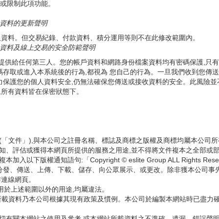
消或限制此項功能。
資料的更新聲明
人資料。但交易紀錄、付款資料、積分運用等則不在此修改範圍內。
資料及線上交易的安全防範聲明
要提供給任何第三人。您的帳戶資料和網路身份檔案資料均有密碼保護,只有
碼存取或進入本系統後的行為,都視為 您自己的行為。一旦我們收到您傳送
保護您的個人資料安全,仍無法確保您傳送或接收資料的安全。此風險並不在
,所有資料皆在保密狀態下。
標(「文件」),與本公司之註冊名稱、標誌及商標之版權及商標均屬本公
認知、評估或獲得本網頁所提供的服務之用途,並不得將文件複本之全部或
通知語句:「Copyright © eslite Group ALL Rights Re
分發、傳送、上傳、下載、儲存、向公眾展示、或更改。除非獲本公司事
作連線網頁。
用於上述範圍以外的用途,均屬違法。
」)所載資料乃本公司根據其現有政策及慣例。本公司於編製本網站時已盡
一切有關本網站之使用及參考,或本網站所載資料之不準確、遺漏、錯誤聲