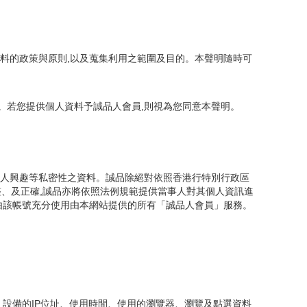
資料的政策與原則,以及蒐集利用之範圍及目的。本聲明隨時可
。若您提供個人資料予誠品人會員,則視為您同意本聲明。
個人興趣等私密性之資料。誠品除絕對依照香港行特別行政區
整、及正確,誠品亦將依照法例規範提供當事人對其個人資訊進
且由該帳號充分使用由本網站提供的所有「誠品人會員」服務。
 設備的IP位址、使用時間、使用的瀏覽器、瀏覽及點選資料