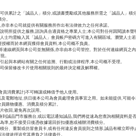
服務可供累計之「誠品人」積分,或讀書獎勵或其他服務所需之「誠品人」積
積分。
意見,亦非本公司就提供有關服務所作出有法律效力之任何承諾。
就本說明所提供之服務,諮詢具合適資格之專業人士;本公司對任何因閱讀本
瀏覽人士均需輸入其「誠品人」會員帳戶密碼方可進入有關區域。瀏覽人士
經授權而於本網頁獲得會員資料,本公司概不負責。
此等連線網頁與本公司並無關係,亦非由本公司管控。對於任何連線網頁之內
審批。
,所引起與本網站有關之任何追溯、行動或法律程序,本公司概不受理。
本公司保留修改卡片使用相關規則的最終決定權及解釋權。
會員消費累計)不可轉讓或轉借予他人使用。
話及電郵地址,供日後本公司為會員處理會員事宜之用。如未能提供,可能
會員購物優惠、消費及積分累計。
片收回,避免再次誤用。
身到誠品門市服務台,或以電話通知誠品,我們將從速為您查詢相關資料是否
為準,恕不接受日後憑收據退回折扣優惠或補辦消費積分。
積分、重製或仿冒會員卡,或有任何違反會員規則之情形,誠品有權立即停
循法律途徑追究其應負之法律責任。