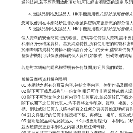
通的技術,若不願意開放此項功能,可以經由瀏覽器的設定,取
迷誠品網站及誠品人_HK手機應用程式
對於使用者個人
您可以使用在本網站所註冊的帳號與密碼來更新您的部分個
迷誠品網站及誠品人_HK手機應用程式
對於使用者個人
個人資料的安全防範:您的帳號、密碼等任何個人資料,請不
和網路身份檔案資料。基於網路特性,所有使用您的帳號和密
於網際網路資料的傳輸不能保證百分之百的安全,儘管我們努力
整保密機制可以保護傳輸的個人資料(如帳號、密碼等)的網站
若您對本網站的隱私權聲明有任何疑問,歡迎與我們聯繫。
版權及商標資料權利聲明
01 本網站之所有分頁及内容,包括文字内容、美術作品及圖
02 閣下可下載及或複印一份文件,唯只可作非商業性或個人
03 閣下不可對文件之任何内容作任何更改,並必須於已下載之複本加入以下版權
閣下或閣下之任何代表人,均不得將文件印刷、複印、複製、
標、網址或以任何方式將本網頁之任何分頁與其他互聯網頁
04 對文件進行的任何未經授權下載、再傳送、複印、更改或
05 聲明迷誠品網站及誠品人_HK手機應用程式(「本網站
並因應情況更新本網站之内容以反應任何轉變。
06 本公司將盡力確保本網站所載資料之準確性。然而,對於