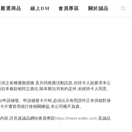
嚴選商品
線上DM
會員專區
關於誠品
提供之各種優惠措施 及共同推廣活動訊息,但持卡人如要求本公
自本條款相同之責任,除本辦法另有約定外,未經持卡人同意,
台申請補發。申請補發卡片時,必須出示有照證件正本供核對身
如卡片遭冒用或行使相關權益,本公司概不負責。
內容,詳見迷誠品網站會員專區
https://meet.eslite.com
及誠品