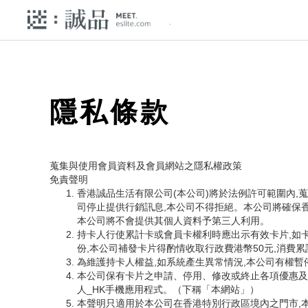
隱私條款
蒐集與使用會員資料及會員網站之隱私權政策
免責聲明
香港誠品生活有限公司(本公司)將於法例許可範圍內,
司停止提供行銷訊息,本公司不得拒絕。本公司將確保
本公司將不會提供其個人資料予第三人利用。
持卡人行使累計卡或會員卡權利時應出示有效卡片,如
份,本公司補發卡片得酌情收取行政費港幣50元,消費
為維護持卡人權益,如系統產生異常情況,本公司有權
本公司保有卡片之申請、停用、修改或終止各項優惠及
人_HK手機應用程式。（下稱「本網站」）
本聲明只適用於本公司在香港特別行政區境內之門市,