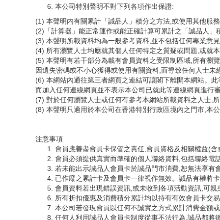
本公司特別聲明不對下列各項作出保證:
(1) 本聲明内有關累計「誠品人」積分之方法,或使用其他
(2)「計算器」能正常運作或能正確計算可累計之「誠品人」
(3) 本聲明所載資料均為一般參考資料,並不包括任何專業
(4) 所有瀏覽人士均應就其個人任何特定之質疑或問題,或
(5) 本聲明有若干部分為載有會員資料之受限制區域,所有
因遺失密碼或不小心獲得或使用有關資料,而導致任何人士未
(6) 本網站內通往第三者網頁之連結可讓閣下離開本網站。
而加入任何連線網頁並不表示本公司已就此等連線網頁進行
(7) 對於任何瀏覽人士或任何有參考本網站所載資料之人士
(8) 本聲明只適用於本公司在香港特別行政區境內之門市,
注意事項
會員應善盡會員卡保管之責任,會員資格及相關權益(含
會員必須提供真實而準確的個人聯絡資料,包括聯絡電
若未能出示誠品人會員卡於誠品門市消費,恕無法享有
已作廢之累計卡及會員卡一律視作無效。誠品有權將卡
會員資料若出現錯誤資訊,或未收到各項活動資訊,可親
所有折扣優惠及消費積分累計均以持有有效會員卡交易
本公司若發現會員以任何不誠實之方式累計消費金額或
任何人利用誠品人會員卡制度從事不法行為,誠品都將