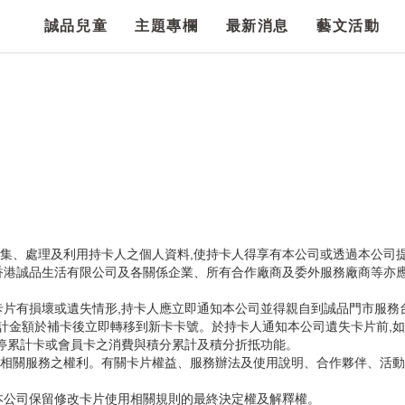
誠品兒童
主題專欄
最新消息
藝文活動
蒐集、處理及利用持卡人之個人資料,使持卡人得享有本公司或透過本公司
香港誠品生活有限公司及各關係企業、所有合作廠商及委外服務廠商等亦應
卡片有損壞或遺失情形,持卡人應立即通知本公司並得親自到誠品門市服務
累計金額於補卡後立即轉移到新卡卡號。於持卡人通知本公司遺失卡片前,
暫停累計卡或會員卡之消費與積分累計及積分折抵功能。
相關服務之權利。有關卡片權益、服務辦法及使用說明、合作夥伴、活動
本公司保留修改卡片使用相關規則的最終決定權及解釋權。