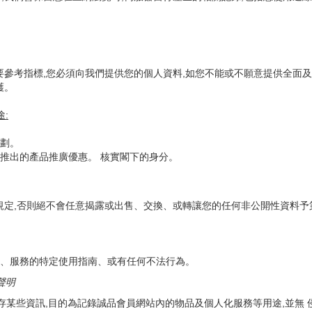
要參考指標,您必須向我們提供您的個人資料,如您不能或不願意提供全面及
護。
途
:
劃。
推出的產品推廣優惠。 核實閣下的身分。
規定,否則絕不會任意揭露或出售、交換、或轉讓您的任何非公開性資料予
、服務的特定使用指南、或有任何不法行為。
聲明
中儲存某些資訊,目的為記錄誠品會員網站內的物品及個人化服務等用途,並無 