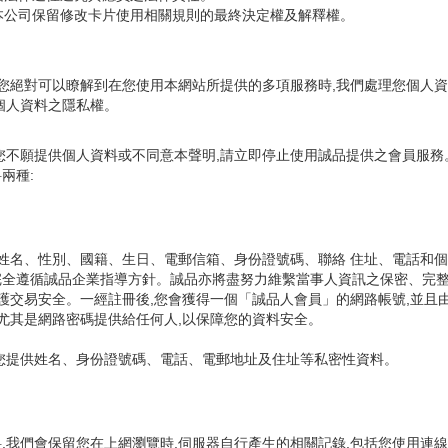
本公司保留修改卡片使用相關規則的最終決定權及解釋權。
,您絕對可以瞭解到在您使用本網站所提供的多項服務時,我們處理您個人
個人資料之隱私權。
您不願提供個人資料或不同意本聲明,請立即停止使用誠品提供之會員服務
兩種:
括姓名、性別、國籍、生日、電郵信箱、身份證號碼、聯絡 住址、電話和
並完全遵循誠品企業指導方針。誠品亦將盡努力維繫當事人資訊之保密、完
保護交易安全。一經註冊後,您會獲得一個「誠品人會員」的網路帳號,並
尤其是網路密碼提供給任何人,以保障您的資料安全。
您提供姓名、身份證號碼、電話、電郵地址及住址等私密性資料。
我們會保留您在上網瀏覽時,伺服器自行產生的相關記錄,包括您使用連線