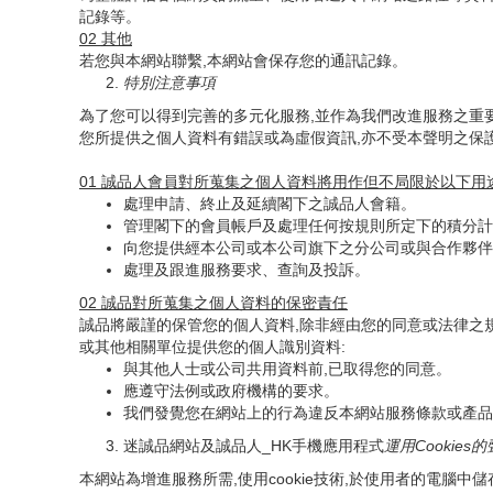
記錄等。
02
其他
若您與本網站聯繫,本網站會保存您的通訊記錄。
特別注意事項
為了您可以得到完善的多元化服務,並作為我們改進服務之重
您所提供之個人資料有錯誤或為虛假資訊,亦不受本聲明之保
01
誠品人會員對所蒐集之個人資料將用作但不局限於以下用
處理申請、終止及延續閣下之誠品人會籍。
管理閣下的會員帳戶及處理任何按規則所定下的積分計
向您提供經本公司或本公司旗下之分公司或與合作夥伴
處理及跟進服務要求、查詢及投訴。
02
誠品對所蒐集之個人資料的保密責任
誠品將嚴謹的保管您的個人資料,除非經由您的同意或法律之
或其他相關單位提供您的個人識別資料:
與其他人士或公司共用資料前,已取得您的同意。
應遵守法例或政府機構的要求。
我們發覺您在網站上的行為違反本網站服務條款或產品
迷誠品網站及誠品人_HK手機應用程式
運用
Cookies
的
本網站為增進服務所需,使用cookie技術,於使用者的電腦