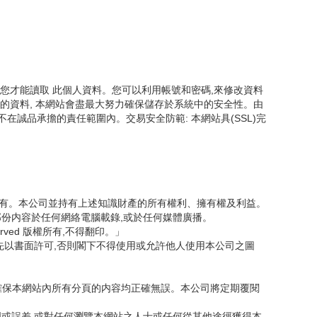
您才能讀取 此個人資料。您可以利用帳號和密碼,來修改資料
的資料, 本網站會盡最大努力確保儲存於系統中的安全性。由
誠品承擔的責任範圍內。交易安全防範: 本網站具(SSL)完
司所有。本公司並持有上述知識財產的所有權利、擁有權及利益。
部份内容於任何網絡電腦載錄,或於任何媒體廣播。
served 版權所有,不得翻印。」
先以書面許可,否則閣下不得使用或允許他人使用本公司之圖
力確保本網站內所有分頁的内容均正確無誤。本公司將定期覆閱
明或誤差,或對任何瀏覽本網站之人士或任何從其他途徑獲得本