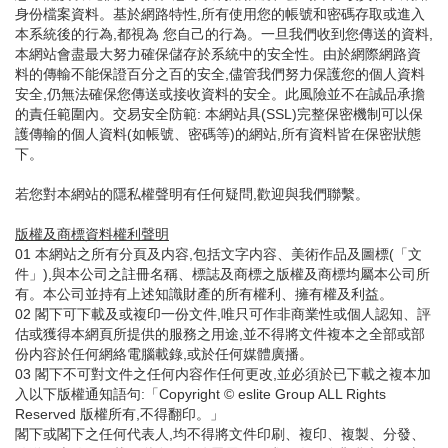
身份檔案資料。基於網路特性,所有使用您的帳號和密碼存取或進入
本系統後的行為,都視為 您自己的行為。一旦我們收到您傳送的資料,
本網站會盡最大努力確保儲存於系統中的安全性。由於網際網路資
料的傳輸不能保證百分之百的安全,儘管我們努力保護您的個人資料
安全,仍無法確保您傳送或接收資料的安全。此風險並不在誠品承擔
的責任範圍內。交易安全防範: 本網站具(SSL)完整保密機制可以保
護傳輸的個人資料(如帳號、密碼等)的網站,所有資料皆在保密狀態
下。
若您對本網站的隱私權聲明有任何疑問,歡迎與我們聯繫。
版權及商標資料權利聲明
01 本網站之所有分頁及内容,包括文字内容、美術作品及圖標(「文
件」),與本公司之註冊名稱、標誌及商標之版權及商標均屬本公司所
有。本公司並持有上述知識財產的所有權利、擁有權及利益。
02 閣下可下載及或複印一份文件,唯只可作非商業性或個人認知、評
估或獲得本網頁所提供的服務之用途,並不得將文件複本之全部或部
份内容於任何網絡電腦載錄,或於任何媒體廣播。
03 閣下不可對文件之任何内容作任何更改,並必須於已下載之複本加
入以下版權通知語句:「Copyright © eslite Group ALL Rights
Reserved 版權所有,不得翻印。」
閣下或閣下之任何代表人,均不得將文件印刷、複印、複製、分發、