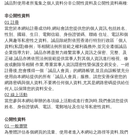
誠品對使用者所蒐集之個人資料分非公開性資料及公開性資料兩種:
非公開性資料
01
註冊
當您於本網站註冊成功時,網站會請您提供您的個人資訊,包括姓名、
性別、國籍、生日、電郵信箱、身份證號碼、聯絡 住址、電話和個
人興趣等私密性之資料。誠品除絕對依照香港行特別行政區「個人
資料(私隱)條例」等相關法例所規範之權利義務外,並完全遵循誠品
企業指導方針。誠品亦將盡努力維繫當事人資訊之保密、完整、及
正確,誠品亦將依照法例規範提供當事人對其個人資訊進行檢視、修
改或刪除等相關 作業,尊重當事人資訊隱密性暨保護交易安全。一經
註冊後,您會獲得一個「誠品人會員」的網路帳號,並且由該帳號充分
使用由本網站提供的所有「誠品人會員」服務。請您安善保密您的
網路密碼與個人資料,不要將任何個人資料,尤其是網路密碼提供給任
何人,以保障您的資料安全。
02
線上活動
當您參與本網站舉辦的各項線上活動或進行查詢時,我們會請您提供
姓名、身份證號碼、電話、電郵地址及住址等私密性資料。
公開性資料
01
一般瀏覽
為整體評估各個網頁的流量、使用者進入本網站之路徑等資料,我們