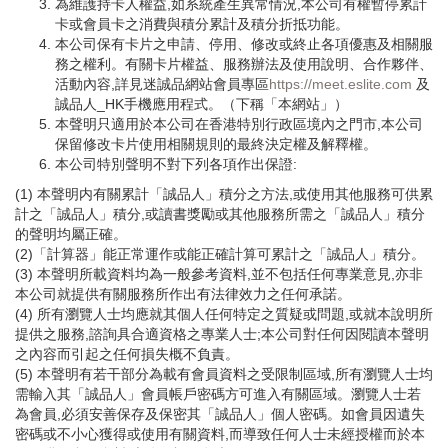
為維護持卡人權益,如系統產生異常情況,本公司有權暫停累計
卡或會員卡之消費與積分累計及積分折抵功能。
本公司保有卡片之申請、停用、修改或終止各項優惠及相關服
務之權利。有關卡片權益、服務辦法及使用說明、合作夥伴、
活動內容,詳見迷誠品網站會員專區
https://meet.eslite.com
及
誠品人_HK手機應用程式。（下稱「本網站」）
本聲明只適用於本公司在香港特別行政區境內之門市,本公司
保留修改卡片使用相關規則的最終決定權及解釋權。
本公司特別聲明不對下列各項作出保證:
(1) 本聲明内有關累計「誠品人」積分之方法,或使用其他服務可供累
計之「誠品人」積分,或讀書獎勵或其他服務所需之「誠品人」積分
的聲明均屬正確。
(2)「計算器」能正常運作或能正確計算可累計之「誠品人」積分。
(3) 本聲明所載資料均為一般參考資料,並不包括任何專業意見,亦非
本公司就提供有關服務所作出有法律效力之任何承諾。
(4) 所有瀏覽人士均應就其個人任何特定之質疑或問題,或就本說明所
提供之服務,諮詢具合適資格之專業人士;本公司對任何因閱讀本聲明
之內容而引起之任何損失概不負責。
(5) 本聲明有若干部分為載有會員資料之受限制區域,所有瀏覽人士均
需輸入其「誠品人」會員帳戶密碼方可進入有關區域。瀏覽人士若
為會員,必須安善保存及保密其「誠品人」個人密碼。如會員因遺失
密碼或不小心獲得或使用有關資料,而導致任何人士未經授權而於本