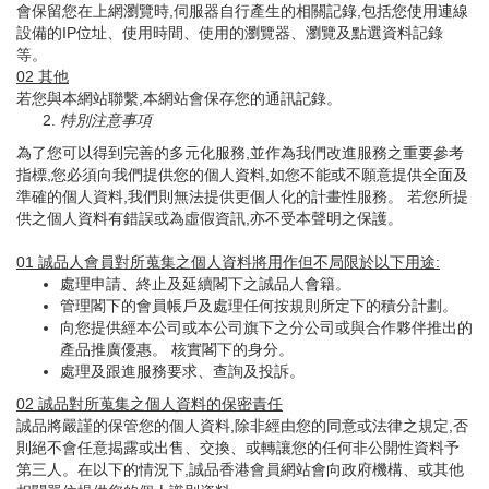
會保留您在上網瀏覽時,伺服器自行產生的相關記錄,包括您使用連線
設備的IP位址、使用時間、使用的瀏覽器、瀏覽及點選資料記錄
等。
02
其他
若您與本網站聯繫,本網站會保存您的通訊記錄。
特別注意事項
為了您可以得到完善的多元化服務,並作為我們改進服務之重要參考
指標,您必須向我們提供您的個人資料,如您不能或不願意提供全面及
準確的個人資料,我們則無法提供更個人化的計畫性服務。 若您所提
供之個人資料有錯誤或為虛假資訊,亦不受本聲明之保護。
01
誠品人會員對所蒐集之個人資料將用作但不局限於以下用途
:
處理申請、終止及延續閣下之誠品人會籍。
管理閣下的會員帳戶及處理任何按規則所定下的積分計劃。
向您提供經本公司或本公司旗下之分公司或與合作夥伴推出的
產品推廣優惠。 核實閣下的身分。
處理及跟進服務要求、查詢及投訴。
02
誠品對所蒐集之個人資料的保密責任
誠品將嚴謹的保管您的個人資料,除非經由您的同意或法律之規定,否
則絕不會任意揭露或出售、交換、或轉讓您的任何非公開性資料予
第三人。在以下的情況下,誠品香港會員網站會向政府機構、或其他