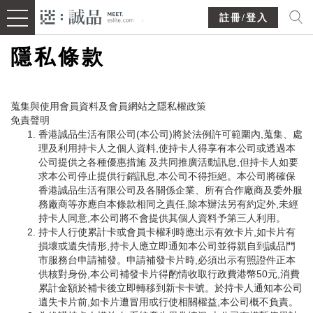
註冊/登入
隱私條款
蒐集與使用會員資料及會員網站之隱私權政策
免責聲明
香港誠品生活有限公司(本公司)將於法例許可範圍內,蒐集、處
理及利用持卡人之個人資料,使持卡人得享有本公司或透過本
公司提供之各種優惠措施 及共同推廣活動訊息,但持卡人如要
求本公司停止提供行銷訊息,本公司不得拒絕。本公司將確保
香港誠品生活有限公司及各關係企業、所有合作廠商及委外服
務廠商等亦應自本條款相同之責任,除本辦法另有約定外,未經
持卡人同意,本公司將不會提供其個人資料予第三人利用。
持卡人行使累計卡或會員卡權利時應出示有效卡片,如卡片有
損壞或遺失情形,持卡人應立即通知本公司並得親自到誠品門
市服務台申請補發。申請補發卡片時,必須出示有照證件正本
供核對身份,本公司補發卡片得酌情收取行政費港幣50元,消費
累計金額於補卡後立即轉移到新卡卡號。於持卡人通知本公司
遺失卡片前,如卡片遭冒用或行使相關權益,本公司概不負責。