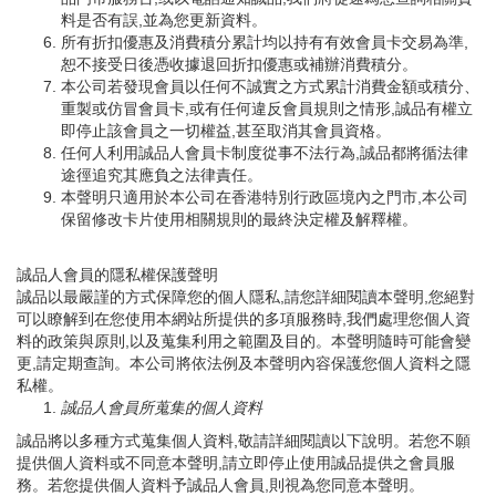
料是否有誤,並為您更新資料。
所有折扣優惠及消費積分累計均以持有有效會員卡交易為準,
恕不接受日後憑收據退回折扣優惠或補辦消費積分。
本公司若發現會員以任何不誠實之方式累計消費金額或積分、
重製或仿冒會員卡,或有任何違反會員規則之情形,誠品有權立
即停止該會員之一切權益,甚至取消其會員資格。
任何人利用誠品人會員卡制度從事不法行為,誠品都將循法律
途徑追究其應負之法律責任。
本聲明只適用於本公司在香港特別行政區境內之門市,本公司
保留修改卡片使用相關規則的最終決定權及解釋權。
誠品人會員的隱私權保護聲明
誠品以最嚴謹的方式保障您的個人隱私,請您詳細閱讀本聲明,您絕對
可以瞭解到在您使用本網站所提供的多項服務時,我們處理您個人資
料的政策與原則,以及蒐集利用之範圍及目的。本聲明隨時可能會變
更,請定期查詢。本公司將依法例及本聲明內容保護您個人資料之隱
私權。
誠品人會員所蒐集的個人資料
誠品將以多種方式蒐集個人資料,敬請詳細閱讀以下說明。若您不願
提供個人資料或不同意本聲明,請立即停止使用誠品提供之會員服
務。若您提供個人資料予誠品人會員,則視為您同意本聲明。