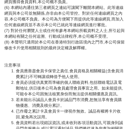
網頁獲得會員資料,本公司概不負責。
(6) 本網站內通往第三者網頁之連結可讓閣下離開本網站。此等連線
網頁與本公司並無關係,亦非由本公司管控。對於任何連線網頁之內
容,本公司概不負責。本公司為方便閣下而提供此等連線網頁,而加入
任何連線網頁並不表示本公司已就此等連線網頁進行審批。
(7) 對於任何瀏覽人士或任何有參考本網站所載資料之人士,所引起與
本網站有關之任何追溯、行動或法律程序,本公司概不受理。
(8) 本聲明只適用於本公司在香港特別行政區境內之門市,本公司保留
修改卡片使用相關規則的最終決定權及解釋權。
注意事項
會員應善盡會員卡保管之責任,會員資格及相關權益(含會員消
費累計)不可轉讓或轉借予他人使用。
會員必須提供真實而準確的個人聯絡資料,包括聯絡電話及電
郵地址,供日後本公司為會員處理會員事宜之用。如未能提供,
可能令本公司因無法核實身份而無法提供相關優惠及資訊。
若未能出示誠品人會員卡於誠品門市消費,恕無法享有會員購
物優惠、消費及積分累計。
已作廢之累計卡及會員卡一律視作無效。誠品有權將卡片收
回,避免再次誤用。
會員資料若出現錯誤資訊,或未收到各項活動資訊,可親身到誠
品門市服務台,或以電話通知誠品,我們將從速為您查詢相關資