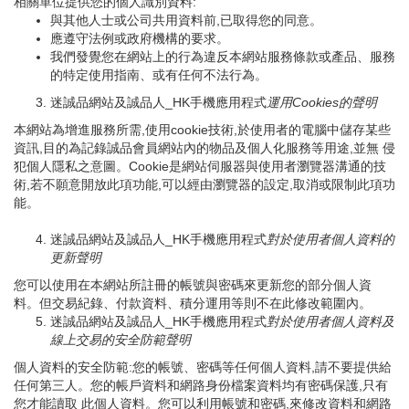
相關單位提供您的個人識別資料:
與其他人士或公司共用資料前,已取得您的同意。
應遵守法例或政府機構的要求。
我們發覺您在網站上的行為違反本網站服務條款或產品、服務
的特定使用指南、或有任何不法行為。
迷誠品網站及誠品人_HK手機應用程式
運用
Cookies
的聲明
本網站為增進服務所需,使用cookie技術,於使用者的電腦中儲存某些
資訊,目的為記錄誠品會員網站內的物品及個人化服務等用途,並無 侵
犯個人隱私之意圖。Cookie是網站伺服器與使用者瀏覽器溝通的技
術,若不願意開放此項功能,可以經由瀏覽器的設定,取消或限制此項功
能。
迷誠品網站及誠品人_HK手機應用程式
對於使用者個人資料的
更新聲明
您可以使用在本網站所註冊的帳號與密碼來更新您的部分個人資
料。但交易紀錄、付款資料、積分運用等則不在此修改範圍內。
迷誠品網站及誠品人_HK手機應用程式
對於使用者個人資料及
線上交易的安全防範聲明
個人資料的安全防範:您的帳號、密碼等任何個人資料,請不要提供給
任何第三人。您的帳戶資料和網路身份檔案資料均有密碼保護,只有
您才能讀取 此個人資料。您可以利用帳號和密碼,來修改資料和網路