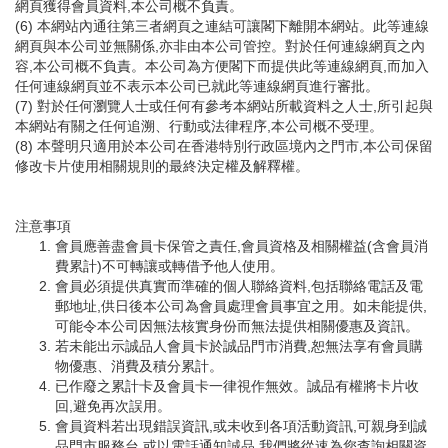
網頁獲得會員資料,本公司概不負責。
(6) 本網站內通往第三者網頁之連結可讓閣下離開本網站。此等連線
網頁與本公司並無關係,亦非由本公司管控。對於任何連線網頁之內
容,本公司概不負責。本公司為方便閣下而提供此等連線網頁,而加入
任何連線網頁並不表示本公司已就此等連線網頁進行審批。
(7) 對於任何瀏覽人士或任何有參考本網站所載資料之人士,所引起與
本網站有關之任何追溯、行動或法律程序,本公司概不受理。
(8) 本聲明只適用於本公司在香港特別行政區境內之門市,本公司保留
修改卡片使用相關規則的最終決定權及解釋權。
注意事項
會員應善盡會員卡保管之責任,會員資格及相關權益(含會員消
費累計)不可轉讓或轉借予他人使用。
會員必須提供真實而準確的個人聯絡資料,包括聯絡電話及電
郵地址,供日後本公司為會員處理會員事宜之用。如未能提供,
可能令本公司因無法核實身份而無法提供相關優惠及資訊。
若未能出示誠品人會員卡於誠品門市消費,恕無法享有會員購
物優惠、消費及積分累計。
已作廢之累計卡及會員卡一律視作無效。誠品有權將卡片收
回,避免再次誤用。
會員資料若出現錯誤資訊,或未收到各項活動資訊,可親身到誠
品門市服務台,或以電話通知誠品,我們將從速為您查詢相關資