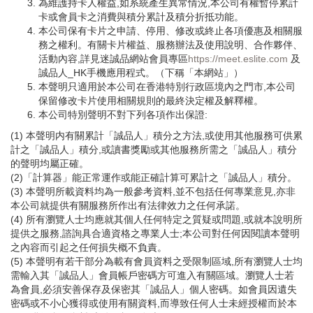
為維護持卡人權益,如系統產生異常情況,本公司有權暫停累計
卡或會員卡之消費與積分累計及積分折抵功能。
本公司保有卡片之申請、停用、修改或終止各項優惠及相關服
務之權利。有關卡片權益、服務辦法及使用說明、合作夥伴、
活動內容,詳見迷誠品網站會員專區
https://meet.eslite.com
及
誠品人_HK手機應用程式。（下稱「本網站」）
本聲明只適用於本公司在香港特別行政區境內之門市,本公司
保留修改卡片使用相關規則的最終決定權及解釋權。
本公司特別聲明不對下列各項作出保證:
(1) 本聲明内有關累計「誠品人」積分之方法,或使用其他服務可供累
計之「誠品人」積分,或讀書獎勵或其他服務所需之「誠品人」積分
的聲明均屬正確。
(2)「計算器」能正常運作或能正確計算可累計之「誠品人」積分。
(3) 本聲明所載資料均為一般參考資料,並不包括任何專業意見,亦非
本公司就提供有關服務所作出有法律效力之任何承諾。
(4) 所有瀏覽人士均應就其個人任何特定之質疑或問題,或就本說明所
提供之服務,諮詢具合適資格之專業人士;本公司對任何因閱讀本聲明
之內容而引起之任何損失概不負責。
(5) 本聲明有若干部分為載有會員資料之受限制區域,所有瀏覽人士均
需輸入其「誠品人」會員帳戶密碼方可進入有關區域。瀏覽人士若
為會員,必須安善保存及保密其「誠品人」個人密碼。如會員因遺失
密碼或不小心獲得或使用有關資料,而導致任何人士未經授權而於本