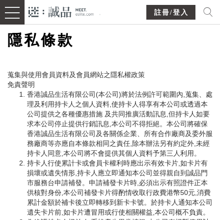
註冊/登入
隱私條款
蒐集與使用會員資料及會員網站之隱私權政策
免責聲明
香港誠品生活有限公司(本公司)將於法例許可範圍內,蒐集、處
理及利用持卡人之個人資料,使持卡人得享有本公司或透過本
公司提供之各種優惠措施 及共同推廣活動訊息,但持卡人如要
求本公司停止提供行銷訊息,本公司不得拒絕。本公司將確保
香港誠品生活有限公司及各關係企業、所有合作廠商及委外服
務廠商等亦應自本條款相同之責任,除本辦法另有約定外,未經
持卡人同意,本公司將不會提供其個人資料予第三人利用。
持卡人行使累計卡或會員卡權利時應出示有效卡片,如卡片有
損壞或遺失情形,持卡人應立即通知本公司並得親自到誠品門
市服務台申請補發。申請補發卡片時,必須出示有照證件正本
供核對身份,本公司補發卡片得酌情收取行政費港幣50元,消費
累計金額於補卡後立即轉移到新卡卡號。於持卡人通知本公司
遺失卡片前,如卡片遭冒用或行使相關權益,本公司概不負責。