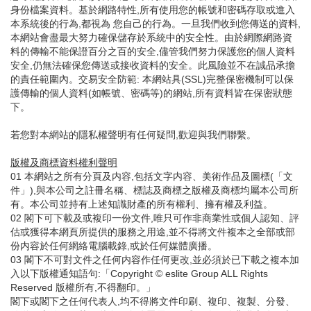
身份檔案資料。基於網路特性,所有使用您的帳號和密碼存取或進入
本系統後的行為,都視為 您自己的行為。一旦我們收到您傳送的資料,
本網站會盡最大努力確保儲存於系統中的安全性。由於網際網路資
料的傳輸不能保證百分之百的安全,儘管我們努力保護您的個人資料
安全,仍無法確保您傳送或接收資料的安全。此風險並不在誠品承擔
的責任範圍內。交易安全防範: 本網站具(SSL)完整保密機制可以保
護傳輸的個人資料(如帳號、密碼等)的網站,所有資料皆在保密狀態
下。
若您對本網站的隱私權聲明有任何疑問,歡迎與我們聯繫。
版權及商標資料權利聲明
01 本網站之所有分頁及内容,包括文字内容、美術作品及圖標(「文
件」),與本公司之註冊名稱、標誌及商標之版權及商標均屬本公司所
有。本公司並持有上述知識財產的所有權利、擁有權及利益。
02 閣下可下載及或複印一份文件,唯只可作非商業性或個人認知、評
估或獲得本網頁所提供的服務之用途,並不得將文件複本之全部或部
份内容於任何網絡電腦載錄,或於任何媒體廣播。
03 閣下不可對文件之任何内容作任何更改,並必須於已下載之複本加
入以下版權通知語句:「Copyright © eslite Group ALL Rights
Reserved 版權所有,不得翻印。」
閣下或閣下之任何代表人,均不得將文件印刷、複印、複製、分發、