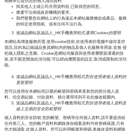
相關單位提供您的個人識別資料:
與其他人士或公司共用資料前,已取得您的同意。
應遵守法例或政府機構的要求。
我們發覺您在網站上的行為違反本網站服務條款或產品、服務
的特定使用指南、或有任何不法行為。
迷誠品網站及誠品人_HK手機應用程式
運用
Cookies
的聲明
本網站為增進服務所需,使用cookie技術,於使用者的電腦中儲存某些
資訊,目的為記錄誠品會員網站內的物品及個人化服務等用途,並無 侵
犯個人隱私之意圖。Cookie是網站伺服器與使用者瀏覽器溝通的技
術,若不願意開放此項功能,可以經由瀏覽器的設定,取消或限制此項功
能。
迷誠品網站及誠品人_HK手機應用程式
對於使用者個人資料的
更新聲明
您可以使用在本網站所註冊的帳號與密碼來更新您的部分個人資
料。但交易紀錄、付款資料、積分運用等則不在此修改範圍內。
迷誠品網站及誠品人_HK手機應用程式
對於使用者個人資料及
線上交易的安全防範聲明
個人資料的安全防範:您的帳號、密碼等任何個人資料,請不要提供給
任何第三人。您的帳戶資料和網路身份檔案資料均有密碼保護,只有
您才能讀取 此個人資料。您可以利用帳號和密碼,來修改資料和網路