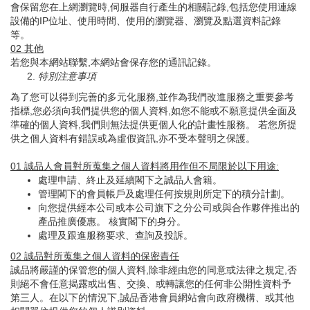
會保留您在上網瀏覽時,伺服器自行產生的相關記錄,包括您使用連線
設備的IP位址、使用時間、使用的瀏覽器、瀏覽及點選資料記錄
等。
02
其他
若您與本網站聯繫,本網站會保存您的通訊記錄。
特別注意事項
為了您可以得到完善的多元化服務,並作為我們改進服務之重要參考
指標,您必須向我們提供您的個人資料,如您不能或不願意提供全面及
準確的個人資料,我們則無法提供更個人化的計畫性服務。 若您所提
供之個人資料有錯誤或為虛假資訊,亦不受本聲明之保護。
01
誠品人會員對所蒐集之個人資料將用作但不局限於以下用途
:
處理申請、終止及延續閣下之誠品人會籍。
管理閣下的會員帳戶及處理任何按規則所定下的積分計劃。
向您提供經本公司或本公司旗下之分公司或與合作夥伴推出的
產品推廣優惠。 核實閣下的身分。
處理及跟進服務要求、查詢及投訴。
02
誠品對所蒐集之個人資料的保密責任
誠品將嚴謹的保管您的個人資料,除非經由您的同意或法律之規定,否
則絕不會任意揭露或出售、交換、或轉讓您的任何非公開性資料予
第三人。在以下的情況下,誠品香港會員網站會向政府機構、或其他