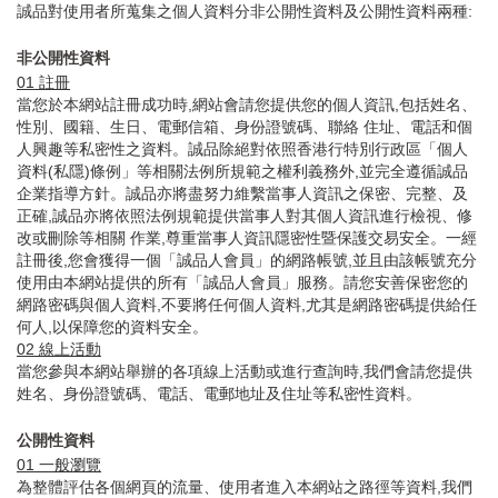
誠品對使用者所蒐集之個人資料分非公開性資料及公開性資料兩種:
非公開性資料
01
註冊
當您於本網站註冊成功時,網站會請您提供您的個人資訊,包括姓名、
性別、國籍、生日、電郵信箱、身份證號碼、聯絡 住址、電話和個
人興趣等私密性之資料。誠品除絕對依照香港行特別行政區「個人
資料(私隱)條例」等相關法例所規範之權利義務外,並完全遵循誠品
企業指導方針。誠品亦將盡努力維繫當事人資訊之保密、完整、及
正確,誠品亦將依照法例規範提供當事人對其個人資訊進行檢視、修
改或刪除等相關 作業,尊重當事人資訊隱密性暨保護交易安全。一經
註冊後,您會獲得一個「誠品人會員」的網路帳號,並且由該帳號充分
使用由本網站提供的所有「誠品人會員」服務。請您安善保密您的
網路密碼與個人資料,不要將任何個人資料,尤其是網路密碼提供給任
何人,以保障您的資料安全。
02
線上活動
當您參與本網站舉辦的各項線上活動或進行查詢時,我們會請您提供
姓名、身份證號碼、電話、電郵地址及住址等私密性資料。
公開性資料
01
一般瀏覽
為整體評估各個網頁的流量、使用者進入本網站之路徑等資料,我們