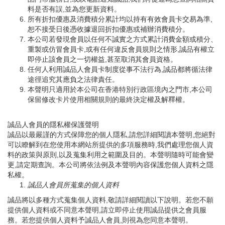
料是否有誤,並為您更新資料。
所有折扣優惠及消費積分累計均以持有有效會員卡交易為準,
恕不接受日後憑收據退回折扣優惠或補辦消費積分。
本公司若發現會員以任何不誠實之方式累計消費金額或積分、
重製或仿冒會員卡,或有任何違反會員規則之情形,誠品有權立
即停止該會員之一切權益,甚至取消其會員資格。
任何人利用誠品人會員卡制度從事不法行為,誠品都將循法律
途徑追究其應負之法律責任。
本聲明只適用於本公司在香港特別行政區境內之門市,本公司
保留修改卡片使用相關規則的最終決定權及解釋權。
誠品人會員的隱私權保護聲明
誠品以最嚴謹的方式保障您的個人隱私,請您詳細閱讀本聲明,您絕對
可以瞭解到在您使用本網站所提供的多項服務時,我們處理您個人資
料的政策與原則,以及蒐集利用之範圍及目的。本聲明隨時可能會變
更,請定期查詢。本公司將依法例及本聲明內容保護您個人資料之隱
私權。
誠品人會員所蒐集的個人資料
誠品將以多種方式蒐集個人資料,敬請詳細閱讀以下說明。若您不願
提供個人資料或不同意本聲明,請立即停止使用誠品提供之會員服
務。若您提供個人資料予誠品人會員,則視為您同意本聲明。