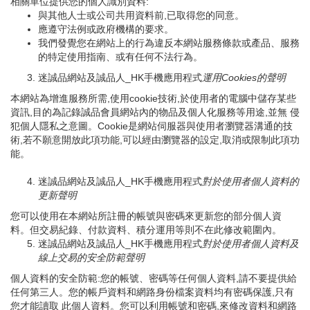
相關單位提供您的個人識別資料:
與其他人士或公司共用資料前,已取得您的同意。
應遵守法例或政府機構的要求。
我們發覺您在網站上的行為違反本網站服務條款或產品、服務
的特定使用指南、或有任何不法行為。
迷誠品網站及誠品人_HK手機應用程式
運用
Cookies
的聲明
本網站為增進服務所需,使用cookie技術,於使用者的電腦中儲存某些
資訊,目的為記錄誠品會員網站內的物品及個人化服務等用途,並無 侵
犯個人隱私之意圖。Cookie是網站伺服器與使用者瀏覽器溝通的技
術,若不願意開放此項功能,可以經由瀏覽器的設定,取消或限制此項功
能。
迷誠品網站及誠品人_HK手機應用程式
對於使用者個人資料的
更新聲明
您可以使用在本網站所註冊的帳號與密碼來更新您的部分個人資
料。但交易紀錄、付款資料、積分運用等則不在此修改範圍內。
迷誠品網站及誠品人_HK手機應用程式
對於使用者個人資料及
線上交易的安全防範聲明
個人資料的安全防範:您的帳號、密碼等任何個人資料,請不要提供給
任何第三人。您的帳戶資料和網路身份檔案資料均有密碼保護,只有
您才能讀取 此個人資料。您可以利用帳號和密碼,來修改資料和網路