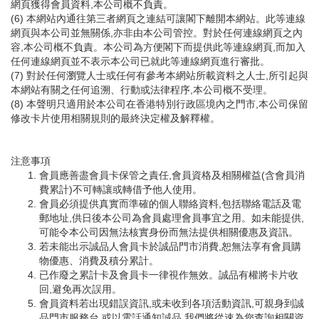
網頁獲得會員資料,本公司概不負責。
(6) 本網站內通往第三者網頁之連結可讓閣下離開本網站。此等連線
網頁與本公司並無關係,亦非由本公司管控。對於任何連線網頁之內
容,本公司概不負責。本公司為方便閣下而提供此等連線網頁,而加入
任何連線網頁並不表示本公司已就此等連線網頁進行審批。
(7) 對於任何瀏覽人士或任何有參考本網站所載資料之人士,所引起與
本網站有關之任何追溯、行動或法律程序,本公司概不受理。
(8) 本聲明只適用於本公司在香港特別行政區境內之門市,本公司保留
修改卡片使用相關規則的最終決定權及解釋權。
注意事項
會員應善盡會員卡保管之責任,會員資格及相關權益(含會員消
費累計)不可轉讓或轉借予他人使用。
會員必須提供真實而準確的個人聯絡資料,包括聯絡電話及電
郵地址,供日後本公司為會員處理會員事宜之用。如未能提供,
可能令本公司因無法核實身份而無法提供相關優惠及資訊。
若未能出示誠品人會員卡於誠品門市消費,恕無法享有會員購
物優惠、消費及積分累計。
已作廢之累計卡及會員卡一律視作無效。誠品有權將卡片收
回,避免再次誤用。
會員資料若出現錯誤資訊,或未收到各項活動資訊,可親身到誠
品門市服務台,或以電話通知誠品,我們將從速為您查詢相關資