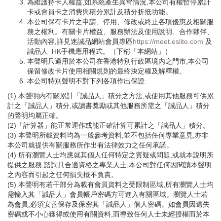
為維護持卡人權益,如系統產生異常情況,本公司有權暫停累計
卡或會員卡之消費與積分累計及積分折抵功能。
本公司保有卡片之申請、停用、修改或終止各項優惠及相關服
務之權利。有關卡片權益、服務辦法及使用說明、合作夥伴、
活動內容,詳見迷誠品網站會員專區
https://meet.eslite.com
及
誠品人_HK手機應用程式。（下稱「本網站」）
本聲明只適用於本公司在香港特別行政區境內之門市,本公司
保留修改卡片使用相關規則的最終決定權及解釋權。
本公司特別聲明不對下列各項作出保證:
(1) 本聲明内有關累計「誠品人」積分之方法,或使用其他服務可供累
計之「誠品人」積分,或讀書獎勵或其他服務所需之「誠品人」積分
的聲明均屬正確。
(2)「計算器」能正常運作或能正確計算可累計之「誠品人」積分。
(3) 本聲明所載資料均為一般參考資料,並不包括任何專業意見,亦非
本公司就提供有關服務所作出有法律效力之任何承諾。
(4) 所有瀏覽人士均應就其個人任何特定之質疑或問題,或就本說明所
提供之服務,諮詢具合適資格之專業人士;本公司對任何因閱讀本聲明
之內容而引起之任何損失概不負責。
(5) 本聲明有若干部分為載有會員資料之受限制區域,所有瀏覽人士均
需輸入其「誠品人」會員帳戶密碼方可進入有關區域。瀏覽人士若
為會員,必須安善保存及保密其「誠品人」個人密碼。如會員因遺失
密碼或不小心獲得或使用有關資料,而導致任何人士未經授權而於本