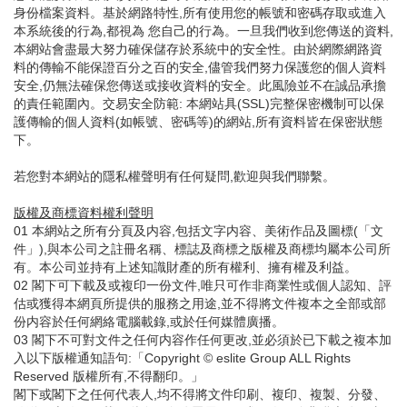
身份檔案資料。基於網路特性,所有使用您的帳號和密碼存取或進入
本系統後的行為,都視為 您自己的行為。一旦我們收到您傳送的資料,
本網站會盡最大努力確保儲存於系統中的安全性。由於網際網路資
料的傳輸不能保證百分之百的安全,儘管我們努力保護您的個人資料
安全,仍無法確保您傳送或接收資料的安全。此風險並不在誠品承擔
的責任範圍內。交易安全防範: 本網站具(SSL)完整保密機制可以保
護傳輸的個人資料(如帳號、密碼等)的網站,所有資料皆在保密狀態
下。
若您對本網站的隱私權聲明有任何疑問,歡迎與我們聯繫。
版權及商標資料權利聲明
01 本網站之所有分頁及内容,包括文字内容、美術作品及圖標(「文
件」),與本公司之註冊名稱、標誌及商標之版權及商標均屬本公司所
有。本公司並持有上述知識財產的所有權利、擁有權及利益。
02 閣下可下載及或複印一份文件,唯只可作非商業性或個人認知、評
估或獲得本網頁所提供的服務之用途,並不得將文件複本之全部或部
份内容於任何網絡電腦載錄,或於任何媒體廣播。
03 閣下不可對文件之任何内容作任何更改,並必須於已下載之複本加
入以下版權通知語句:「Copyright © eslite Group ALL Rights
Reserved 版權所有,不得翻印。」
閣下或閣下之任何代表人,均不得將文件印刷、複印、複製、分發、