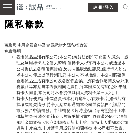
註冊/登入
隱私條款
蒐集與使用會員資料及會員網站之隱私權政策
免責聲明
香港誠品生活有限公司(本公司)將於法例許可範圍內,蒐集、處
理及利用持卡人之個人資料,使持卡人得享有本公司或透過本
公司提供之各種優惠措施 及共同推廣活動訊息,但持卡人如要
求本公司停止提供行銷訊息,本公司不得拒絕。本公司將確保
香港誠品生活有限公司及各關係企業、所有合作廠商及委外服
務廠商等亦應自本條款相同之責任,除本辦法另有約定外,未經
持卡人同意,本公司將不會提供其個人資料予第三人利用。
持卡人行使累計卡或會員卡權利時應出示有效卡片,如卡片有
損壞或遺失情形,持卡人應立即通知本公司並得親自到誠品門
市服務台申請補發。申請補發卡片時,必須出示有照證件正本
供核對身份,本公司補發卡片得酌情收取行政費港幣50元,消費
累計金額於補卡後立即轉移到新卡卡號。於持卡人通知本公司
遺失卡片前,如卡片遭冒用或行使相關權益,本公司概不負責。