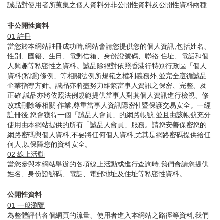
誠品對使用者所蒐集之個人資料分非公開性資料及公開性資料兩種:
非公開性資料
01
註冊
當您於本網站註冊成功時,網站會請您提供您的個人資訊,包括姓名、
性別、國籍、生日、電郵信箱、身份證號碼、聯絡 住址、電話和個
人興趣等私密性之資料。誠品除絕對依照香港行特別行政區「個人
資料(私隱)條例」等相關法例所規範之權利義務外,並完全遵循誠品
企業指導方針。誠品亦將盡努力維繫當事人資訊之保密、完整、及
正確,誠品亦將依照法例規範提供當事人對其個人資訊進行檢視、修
改或刪除等相關 作業,尊重當事人資訊隱密性暨保護交易安全。一經
註冊後,您會獲得一個「誠品人會員」的網路帳號,並且由該帳號充分
使用由本網站提供的所有「誠品人會員」服務。請您安善保密您的
網路密碼與個人資料,不要將任何個人資料,尤其是網路密碼提供給任
何人,以保障您的資料安全。
02
線上活動
當您參與本網站舉辦的各項線上活動或進行查詢時,我們會請您提供
姓名、身份證號碼、電話、電郵地址及住址等私密性資料。
公開性資料
01
一般瀏覽
為整體評估各個網頁的流量、使用者進入本網站之路徑等資料,我們