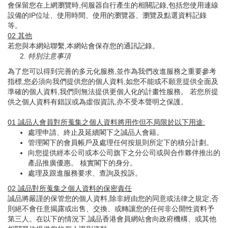
會保留您在上網瀏覽時,伺服器自行產生的相關記錄,包括您使用連線
設備的IP位址、使用時間、使用的瀏覽器、瀏覽及點選資料記錄
等。
02
其他
若您與本網站聯繫,本網站會保存您的通訊記錄。
特別注意事項
為了您可以得到完善的多元化服務,並作為我們改進服務之重要參考
指標,您必須向我們提供您的個人資料,如您不能或不願意提供全面及
準確的個人資料,我們則無法提供更個人化的計畫性服務。 若您所提
供之個人資料有錯誤或為虛假資訊,亦不受本聲明之保護。
01
誠品人會員對所蒐集之個人資料將用作但不局限於以下用途
:
處理申請、終止及延續閣下之誠品人會籍。
管理閣下的會員帳戶及處理任何按規則所定下的積分計劃。
向您提供經本公司或本公司旗下之分公司或與合作夥伴推出的
產品推廣優惠。 核實閣下的身分。
處理及跟進服務要求、查詢及投訴。
02
誠品對所蒐集之個人資料的保密責任
誠品將嚴謹的保管您的個人資料,除非經由您的同意或法律之規定,否
則絕不會任意揭露或出售、交換、或轉讓您的任何非公開性資料予
第三人。在以下的情況下,誠品香港會員網站會向政府機構、或其他