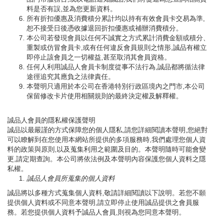
料是否有誤,並為您更新資料。
所有折扣優惠及消費積分累計均以持有有效會員卡交易為準,
恕不接受日後憑收據退回折扣優惠或補辦消費積分。
本公司若發現會員以任何不誠實之方式累計消費金額或積分、
重製或仿冒會員卡,或有任何違反會員規則之情形,誠品有權立
即停止該會員之一切權益,甚至取消其會員資格。
任何人利用誠品人會員卡制度從事不法行為,誠品都將循法律
途徑追究其應負之法律責任。
本聲明只適用於本公司在香港特別行政區境內之門市,本公司
保留修改卡片使用相關規則的最終決定權及解釋權。
誠品人會員的隱私權保護聲明
誠品以最嚴謹的方式保障您的個人隱私,請您詳細閱讀本聲明,您絕對
可以瞭解到在您使用本網站所提供的多項服務時,我們處理您個人資
料的政策與原則,以及蒐集利用之範圍及目的。本聲明隨時可能會變
更,請定期查詢。本公司將依法例及本聲明內容保護您個人資料之隱
私權。
誠品人會員所蒐集的個人資料
誠品將以多種方式蒐集個人資料,敬請詳細閱讀以下說明。若您不願
提供個人資料或不同意本聲明,請立即停止使用誠品提供之會員服
務。若您提供個人資料予誠品人會員,則視為您同意本聲明。