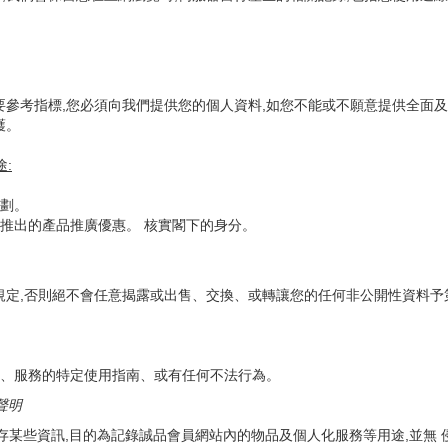
要參考指標,您必須向我們提供您的個人資料,如您不能或不願意提供全面及
護。
途
:
劃。
推出的產品推廣優惠。 核實閣下的身分。
規定,否則絕不會任意揭露或出售、交換、或轉讓您的任何非公開性資料予
、服務的特定使用指南、或有任何不法行為。
聲明
中儲存某些資訊,目的為記錄誠品會員網站內的物品及個人化服務等用途,並無 