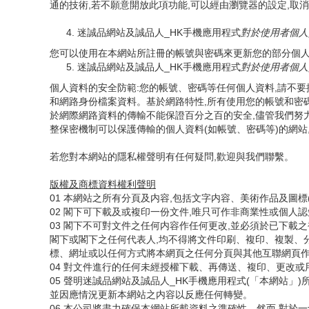
通的技術,若不願意開放此項功能,可以經由瀏覽器的設定,取
迷誠品網站及誠品人_HK手機應用程式
對於使用者個人
您可以使用在本網站所註冊的帳號與密碼來更新您的部分個
迷誠品網站及誠品人_HK手機應用程式
對於使用者個人
個人資料的安全防範:您的帳號、密碼等任何個人資料,請不
和網路身份檔案資料。基於網路特性,所有使用您的帳號和密
於網際網路資料的傳輸不能保證百分之百的安全,儘管我們努力
整保密機制可以保護傳輸的個人資料(如帳號、密碼等)的網站
若您對本網站的隱私權聲明有任何疑問,歡迎與我們聯繫。
版權及商標資料權利聲明
01 本網站之所有分頁及内容,包括文字内容、美術作品及圖
02 閣下可下載及或複印一份文件,唯只可作非商業性或個人
03 閣下不可對文件之任何内容作任何更改,並必須於已下載之複本加入以下版權
閣下或閣下之任何代表人,均不得將文件印刷、複印、複製、
標、網址或以任何方式將本網頁之任何分頁與其他互聯網頁
04 對文件進行的任何未經授權下載、再傳送、複印、更改或
05 聲明迷誠品網站及誠品人_HK手機應用程式(「本網站
並因應情況更新本網站之内容以反應任何轉變。
06 本公司將盡力確保本網站所載資料之準確性。然而,對於