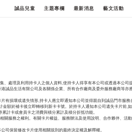
誠品兒童
主題專欄
最新消息
藝文活動
蒐集、處理及利用持卡人之個人資料,使持卡人得享有本公司或透過本公司
香港誠品生活有限公司及各關係企業、所有合作廠商及委外服務廠商等亦應
卡片有損壞或遺失情形,持卡人應立即通知本公司並得親自到誠品門市服務
累計金額於補卡後立即轉移到新卡卡號。於持卡人通知本公司遺失卡片前,
暫停累計卡或會員卡之消費與積分累計及積分折抵功能。
相關服務之權利。有關卡片權益、服務辦法及使用說明、合作夥伴、活動
本公司保留修改卡片使用相關規則的最終決定權及解釋權。