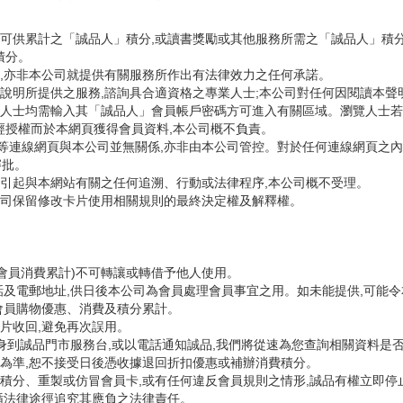
服務可供累計之「誠品人」積分,或讀書獎勵或其他服務所需之「誠品人」積
積分。
意見,亦非本公司就提供有關服務所作出有法律效力之任何承諾。
就本說明所提供之服務,諮詢具合適資格之專業人士;本公司對任何因閱讀本
瀏覽人士均需輸入其「誠品人」會員帳戶密碼方可進入有關區域。瀏覽人士
經授權而於本網頁獲得會員資料,本公司概不負責。
此等連線網頁與本公司並無關係,亦非由本公司管控。對於任何連線網頁之內
審批。
,所引起與本網站有關之任何追溯、行動或法律程序,本公司概不受理。
本公司保留修改卡片使用相關規則的最終決定權及解釋權。
會員消費累計)不可轉讓或轉借予他人使用。
話及電郵地址,供日後本公司為會員處理會員事宜之用。如未能提供,可能
會員購物優惠、消費及積分累計。
片收回,避免再次誤用。
身到誠品門市服務台,或以電話通知誠品,我們將從速為您查詢相關資料是否
為準,恕不接受日後憑收據退回折扣優惠或補辦消費積分。
積分、重製或仿冒會員卡,或有任何違反會員規則之情形,誠品有權立即停
循法律途徑追究其應負之法律責任。