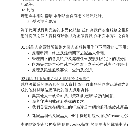
記錄等。
02
其他
若您與本網站聯繫,本網站會保存您的通訊記錄。
特別注意事項
為了您可以得到完善的多元化服務,並作為我們改進服務之重
您所提供之個人資料有錯誤或為虛假資訊,亦不受本聲明之保
01
誠品人會員對所蒐集之個人資料將用作但不局限於以下用
處理申請、終止及延續閣下之誠品人會籍。
管理閣下的會員帳戶及處理任何按規則所定下的積分計
向您提供經本公司或本公司旗下之分公司或與合作夥伴
處理及跟進服務要求、查詢及投訴。
02
誠品對所蒐集之個人資料的保密責任
誠品將嚴謹的保管您的個人資料,除非經由您的同意或法律之
或其他相關單位提供您的個人識別資料:
與其他人士或公司共用資料前,已取得您的同意。
應遵守法例或政府機構的要求。
我們發覺您在網站上的行為違反本網站服務條款或產品
迷誠品網站及誠品人_HK手機應用程式
運用
Cookies
的
本網站為增進服務所需,使用cookie技術,於使用者的電腦