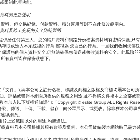
消或限制此項功能。
資料的更新聲明
人資料。但交易紀錄、付款資料、積分運用等則不在此修改範圍內。
資料及線上交易的安全防範聲明
要提供給任何第三人。您的帳戶資料和網路身份檔案資料均有密碼保護,只有
碼存取或進入本系統後的行為,都視為 您自己的行為。一旦我們收到您傳送
保護您的個人資料安全,仍無法確保您傳送或接收資料的安全。此風險並不在
,所有資料皆在保密狀態下。
標(「文件」),與本公司之註冊名稱、標誌及商標之版權及商標均屬本公
認知、評估或獲得本網頁所提供的服務之用途,並不得將文件複本之全部或
通知語句:「Copyright © eslite Group ALL Rights Re
分發、傳送、上傳、下載、儲存、向公眾展示、或更改。除非獲本公司事
作連線網頁。
用於上述範圍以外的用途,均屬違法。
」)所載資料乃本公司根據其現有政策及慣例。本公司於編製本網站時已盡
一切有關本網站之使用及參考,或本網站所載資料之不準確、遺漏、錯誤聲