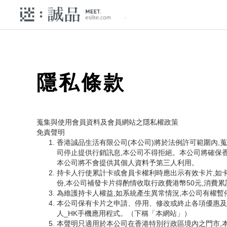
隱私條款
蒐集與使用會員資料及會員網站之隱私權政策
免責聲明
香港誠品生活有限公司(本公司)將於法例許可範圍內,
司停止提供行銷訊息,本公司不得拒絕。本公司將確保
本公司將不會提供其個人資料予第三人利用。
持卡人行使累計卡或會員卡權利時應出示有效卡片,如
份,本公司補發卡片得酌情收取行政費港幣50元,消費
為維護持卡人權益,如系統產生異常情況,本公司有權
本公司保有卡片之申請、停用、修改或終止各項優惠及
人_HK手機應用程式。（下稱「本網站」）
本聲明只適用於本公司在香港特別行政區境內之門市,