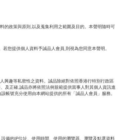
資料的政策與原則,以及蒐集利用之範圍及目的。本聲明隨時可
。若您提供個人資料予誠品人會員,則視為您同意本聲明。
個人興趣等私密性之資料。誠品除絕對依照香港行特別行政區
整、及正確,誠品亦將依照法例規範提供當事人對其個人資訊進
且由該帳號充分使用由本網站提供的所有「誠品人會員」服務。
 設備的IP位址、使用時間、使用的瀏覽器、瀏覽及點選資料