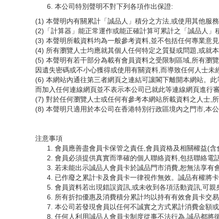
本公司特別聲明不對下列各項作出保證:
(1) 本聲明内有關累計「誠品人」積分之方法,或使用其他
(2)「計算器」能正常運作或能正確計算可累計之「誠品人」
(3) 本聲明所載資料均為一般參考資料,並不包括任何專業
(4) 所有瀏覽人士均應就其個人任何特定之質疑或問題,或
(5) 本聲明有若干部分為載有會員資料之受限制區域,所有
因遺失密碼或不小心獲得或使用有關資料,而導致任何人士未
(6) 本網站內通往第三者網頁之連結可讓閣下離開本網站。
而加入任何連線網頁並不表示本公司已就此等連線網頁進行
(7) 對於任何瀏覽人士或任何有參考本網站所載資料之人士
(8) 本聲明只適用於本公司在香港特別行政區境內之門市,
注意事項
會員應善盡會員卡保管之責任,會員資格及相關權益(含
會員必須提供真實而準確的個人聯絡資料,包括聯絡電
若未能出示誠品人會員卡於誠品門市消費,恕無法享有
已作廢之累計卡及會員卡一律視作無效。誠品有權將卡
會員資料若出現錯誤資訊,或未收到各項活動資訊,可親
所有折扣優惠及消費積分累計均以持有有效會員卡交易
本公司若發現會員以任何不誠實之方式累計消費金額或
任何人利用誠品人會員卡制度從事不法行為,誠品都將