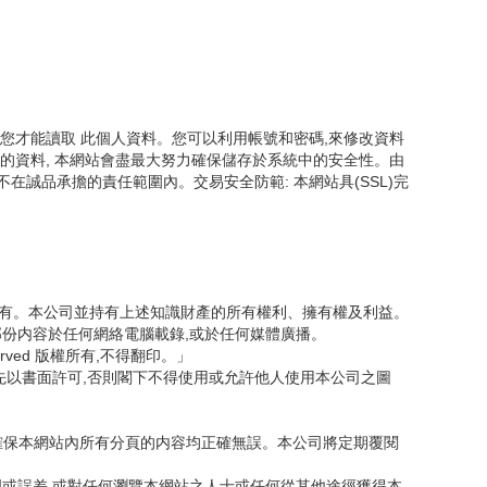
您才能讀取 此個人資料。您可以利用帳號和密碼,來修改資料
的資料, 本網站會盡最大努力確保儲存於系統中的安全性。由
誠品承擔的責任範圍內。交易安全防範: 本網站具(SSL)完
司所有。本公司並持有上述知識財產的所有權利、擁有權及利益。
部份内容於任何網絡電腦載錄,或於任何媒體廣播。
served 版權所有,不得翻印。」
先以書面許可,否則閣下不得使用或允許他人使用本公司之圖
力確保本網站內所有分頁的内容均正確無誤。本公司將定期覆閱
明或誤差,或對任何瀏覽本網站之人士或任何從其他途徑獲得本