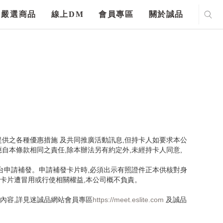
嚴選商品
線上DM
會員專區
關於誠品
提供之各種優惠措施 及共同推廣活動訊息,但持卡人如要求本公
自本條款相同之責任,除本辦法另有約定外,未經持卡人同意,
台申請補發。申請補發卡片時,必須出示有照證件正本供核對身
如卡片遭冒用或行使相關權益,本公司概不負責。
內容,詳見迷誠品網站會員專區
https://meet.eslite.com
及誠品