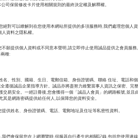
本公司保留修改卡片使用相關規則的最終決定權及解釋權。
,您絕對可以瞭解到在您使用本網站所提供的多項服務時,我們處理您個人
個人資料之隱私權。
您不願提供個人資料或不同意本聲明,請立即停止使用誠品提供之會員服務
兩種:
括姓名、性別、國籍、生日、電郵信箱、身份證號碼、聯絡 住址、電話和
並完全遵循誠品企業指導方針。誠品亦將盡努力維繫當事人資訊之保密、完
保護交易安全。一經註冊後,您會獲得一個「誠品人會員」的網路帳號,並
尤其是網路密碼提供給任何人,以保障您的資料安全。
您提供姓名、身份證號碼、電話、電郵地址及住址等私密性資料。
我們會保留您在上網瀏覽時,伺服器自行產生的相關記錄,包括您使用連線