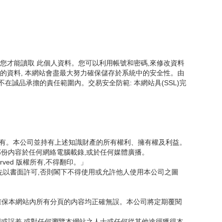
您才能讀取 此個人資料。您可以利用帳號和密碼,來修改資料
的資料, 本網站會盡最大努力確保儲存於系統中的安全性。由
誠品承擔的責任範圍內。交易安全防範: 本網站具(SSL)完
司所有。本公司並持有上述知識財產的所有權利、擁有權及利益。
部份内容於任何網絡電腦載錄,或於任何媒體廣播。
served 版權所有,不得翻印。」
先以書面許可,否則閣下不得使用或允許他人使用本公司之圖
力確保本網站內所有分頁的内容均正確無誤。本公司將定期覆閱
明或誤差,或對任何瀏覽本網站之人士或任何從其他途徑獲得本