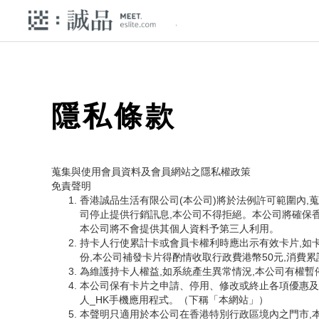
隱私條款
蒐集與使用會員資料及會員網站之隱私權政策
免責聲明
香港誠品生活有限公司(本公司)將於法例許可範圍內,
司停止提供行銷訊息,本公司不得拒絕。本公司將確保
本公司將不會提供其個人資料予第三人利用。
持卡人行使累計卡或會員卡權利時應出示有效卡片,如
份,本公司補發卡片得酌情收取行政費港幣50元,消費
為維護持卡人權益,如系統產生異常情況,本公司有權
本公司保有卡片之申請、停用、修改或終止各項優惠及
人_HK手機應用程式。（下稱「本網站」）
本聲明只適用於本公司在香港特別行政區境內之門市,