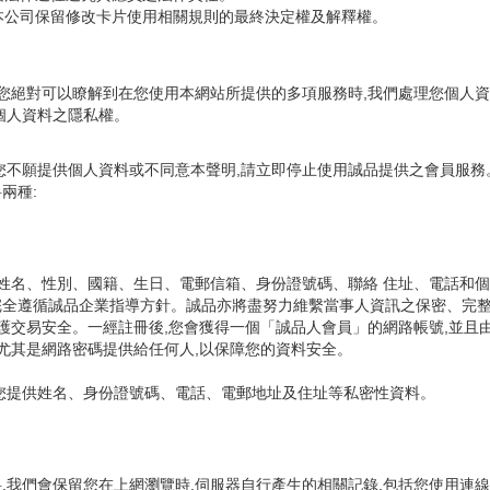
本公司保留修改卡片使用相關規則的最終決定權及解釋權。
,您絕對可以瞭解到在您使用本網站所提供的多項服務時,我們處理您個人
個人資料之隱私權。
您不願提供個人資料或不同意本聲明,請立即停止使用誠品提供之會員服務
兩種:
括姓名、性別、國籍、生日、電郵信箱、身份證號碼、聯絡 住址、電話和
並完全遵循誠品企業指導方針。誠品亦將盡努力維繫當事人資訊之保密、完
保護交易安全。一經註冊後,您會獲得一個「誠品人會員」的網路帳號,並
尤其是網路密碼提供給任何人,以保障您的資料安全。
您提供姓名、身份證號碼、電話、電郵地址及住址等私密性資料。
我們會保留您在上網瀏覽時,伺服器自行產生的相關記錄,包括您使用連線