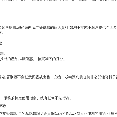
要參考指標,您必須向我們提供您的個人資料,如您不能或不願意提供全面及
護。
途
:
劃。
推出的產品推廣優惠。 核實閣下的身分。
規定,否則絕不會任意揭露或出售、交換、或轉讓您的任何非公開性資料予
、服務的特定使用指南、或有任何不法行為。
聲明
中儲存某些資訊,目的為記錄誠品會員網站內的物品及個人化服務等用途,並無 