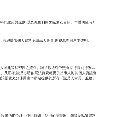
資料的政策與原則,以及蒐集利用之範圍及目的。本聲明隨時可
。若您提供個人資料予誠品人會員,則視為您同意本聲明。
個人興趣等私密性之資料。誠品除絕對依照香港行特別行政區
整、及正確,誠品亦將依照法例規範提供當事人對其個人資訊進
且由該帳號充分使用由本網站提供的所有「誠品人會員」服務。
 設備的IP位址、使用時間、使用的瀏覽器、瀏覽及點選資料