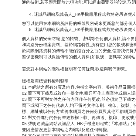
通的技術,若不願意開放此項功能,可以經由瀏覽器的設定,取
迷誠品網站及誠品人_HK手機應用程式
對於使用者個人
您可以使用在本網站所註冊的帳號與密碼來更新您的部分個
迷誠品網站及誠品人_HK手機應用程式
對於使用者個人
個人資料的安全防範:您的帳號、密碼等任何個人資料,請不
和網路身份檔案資料。基於網路特性,所有使用您的帳號和密
於網際網路資料的傳輸不能保證百分之百的安全,儘管我們努力
整保密機制可以保護傳輸的個人資料(如帳號、密碼等)的網站
若您對本網站的隱私權聲明有任何疑問,歡迎與我們聯繫。
版權及商標資料權利聲明
01 本網站之所有分頁及内容,包括文字内容、美術作品及圖
02 閣下可下載及或複印一份文件,唯只可作非商業性或個人
03 閣下不可對文件之任何内容作任何更改,並必須於已下載之複本加入以下版權
閣下或閣下之任何代表人,均不得將文件印刷、複印、複製、
標、網址或以任何方式將本網頁之任何分頁與其他互聯網頁
04 對文件進行的任何未經授權下載、再傳送、複印、更改或
05 聲明迷誠品網站及誠品人_HK手機應用程式(「本網站
並因應情況更新本網站之内容以反應任何轉變。
06 本公司將盡力確保本網站所載資料之準確性。然而,對於