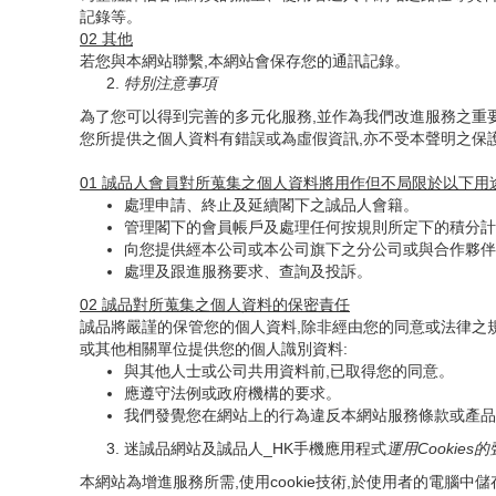
記錄等。
02
其他
若您與本網站聯繫,本網站會保存您的通訊記錄。
特別注意事項
為了您可以得到完善的多元化服務,並作為我們改進服務之重
您所提供之個人資料有錯誤或為虛假資訊,亦不受本聲明之保
01
誠品人會員對所蒐集之個人資料將用作但不局限於以下用
處理申請、終止及延續閣下之誠品人會籍。
管理閣下的會員帳戶及處理任何按規則所定下的積分計
向您提供經本公司或本公司旗下之分公司或與合作夥伴
處理及跟進服務要求、查詢及投訴。
02
誠品對所蒐集之個人資料的保密責任
誠品將嚴謹的保管您的個人資料,除非經由您的同意或法律之
或其他相關單位提供您的個人識別資料:
與其他人士或公司共用資料前,已取得您的同意。
應遵守法例或政府機構的要求。
我們發覺您在網站上的行為違反本網站服務條款或產品
迷誠品網站及誠品人_HK手機應用程式
運用
Cookies
的
本網站為增進服務所需,使用cookie技術,於使用者的電腦