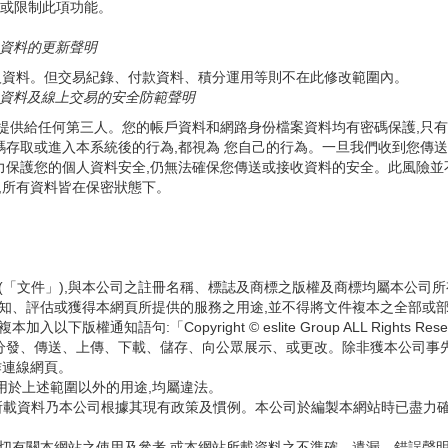
消或限制此項功能。
資料的更新聲明
人資料。但交易紀錄、付款資料、積分運用等則不在此修改範圍內。
資料及線上交易的安全防範聲明
要提供給任何第三人。您的帳戶資料和網路身份檔案資料均有密碼保護,只有
碼存取或進入本系統後的行為,都視為 您自己的行為。一旦我們收到您傳送
保護您的個人資料安全,仍無法確保您傳送或接收資料的安全。此風險並不在
,所有資料皆在保密狀態下。
標(「文件」),與本公司之註冊名稱、標誌及商標之版權及商標均屬本公
認知、評估或獲得本網頁所提供的服務之用途,並不得將文件複本之全部或
通知語句:「Copyright © eslite Group ALL Rights Re
分發、傳送、上傳、下載、儲存、向公眾展示、或更改。除非獲本公司事
作連線網頁。
用於上述範圍以外的用途,均屬違法。
」)所載資料乃本公司根據其現有政策及慣例。本公司於編製本網站時已盡
一切有關本網站之使用及參考,或本網站所載資料之不準確、遺漏、錯誤聲