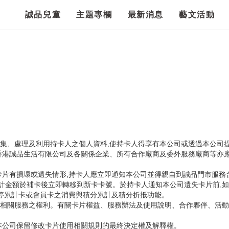
誠品兒童
主題專欄
最新消息
藝文活動
蒐集、處理及利用持卡人之個人資料,使持卡人得享有本公司或透過本公司
香港誠品生活有限公司及各關係企業、所有合作廠商及委外服務廠商等亦應
卡片有損壞或遺失情形,持卡人應立即通知本公司並得親自到誠品門市服務
累計金額於補卡後立即轉移到新卡卡號。於持卡人通知本公司遺失卡片前,
暫停累計卡或會員卡之消費與積分累計及積分折抵功能。
相關服務之權利。有關卡片權益、服務辦法及使用說明、合作夥伴、活動
本公司保留修改卡片使用相關規則的最終決定權及解釋權。