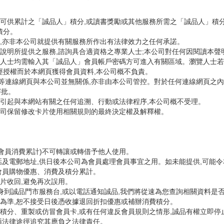
服務可供累計之「誠品人」積分,或讀書獎勵或其他服務所需之「誠品人」積
積分。
意見,亦非本公司就提供有關服務所作出有法律效力之任何承諾。
就本說明所提供之服務,諮詢具合適資格之專業人士;本公司對任何因閱讀本
瀏覽人士均需輸入其「誠品人」會員帳戶密碼方可進入有關區域。瀏覽人士
經授權而於本網頁獲得會員資料,本公司概不負責。
此等連線網頁與本公司並無關係,亦非由本公司管控。對於任何連線網頁之內
審批。
,所引起與本網站有關之任何追溯、行動或法律程序,本公司概不受理。
本公司保留修改卡片使用相關規則的最終決定權及解釋權。
會員消費累計)不可轉讓或轉借予他人使用。
話及電郵地址,供日後本公司為會員處理會員事宜之用。如未能提供,可能
會員購物優惠、消費及積分累計。
片收回,避免再次誤用。
身到誠品門市服務台,或以電話通知誠品,我們將從速為您查詢相關資料是否
為準,恕不接受日後憑收據退回折扣優惠或補辦消費積分。
積分、重製或仿冒會員卡,或有任何違反會員規則之情形,誠品有權立即停
循法律途徑追究其應負之法律責任。