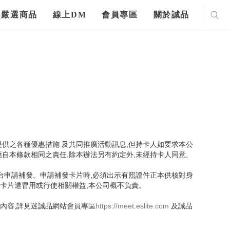
嚴選商品
線上DM
會員專區
關於誠品
提供之各種優惠措施 及共同推廣活動訊息,但持卡人如要求本公
自本條款相同之責任,除本辦法另有約定外,未經持卡人同意,
台申請補發。申請補發卡片時,必須出示有照證件正本供核對身
如卡片遭冒用或行使相關權益,本公司概不負責。
內容,詳見迷誠品網站會員專區
https://meet.eslite.com
及誠品