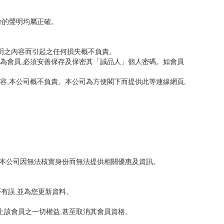
分的聲明均屬正確。
聲明之內容而引起之任何損失概不負責。
若為會員,必須安善保存及保密其「誠品人」個人密碼。如會員
容,本公司概不負責。本公司為方便閣下而提供此等連線網頁,
令本公司因無法核實身份而無法提供相關優惠及資訊。
有誤,並為您更新資料。
止該會員之一切權益,甚至取消其會員資格。