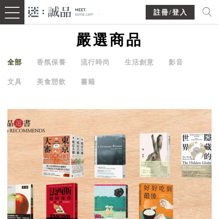
註冊/登入
嚴選商品
全部
香氛保養
流行時尚
生活創意
影音
文具
美食憩飲
書籍