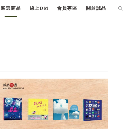
嚴選商品
線上DM
會員專區
關於誠品