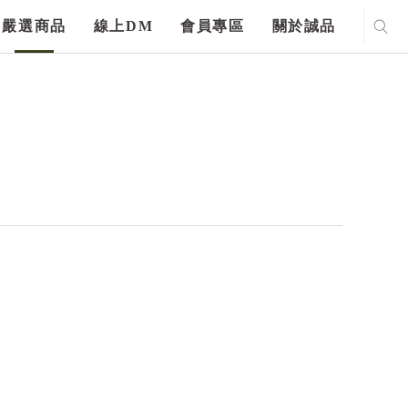
嚴選商品
線上DM
會員專區
關於誠品