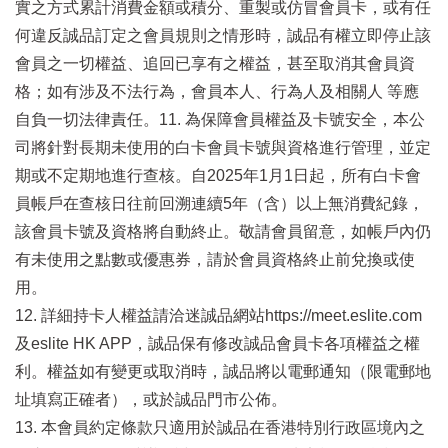
實之方式累計消費金額或積分、重製或仿冒會員卡，或有任
何違反誠品訂定之會員規則之情形時，誠品有權立即停止該
會員之一切權益、追回已享有之權益，甚至取消其會員資
格；如有涉及不法行為，會員本人、行為人及相關人 等應
自負一切法律責任。11. 為保障會員權益及卡號安全，本公
司將針對長期未使用的白卡會員卡號與資格進行管理，並定
期或不定期地進行查核。自2025年1月1日起，所有白卡會
員帳戶在查核日往前回溯連續5年（含）以上無消費紀錄，
該會員卡號及資格將自動終止。敬請會員留意，如帳戶內仍
有未使用之點數或優惠券，請於會員資格終止前兌換或使
用。
12. 詳細持卡人權益請洽迷誠品網站https://meet.eslite.com
及eslite HK APP，誠品保有修改誠品會員卡各項權益之權
利。權益如有變更或取消時，誠品將以電郵通知（限電郵地
址填寫正確者），或於誠品門市公佈。
13. 本會員約定條款只適用於誠品在香港特別行政區境內之