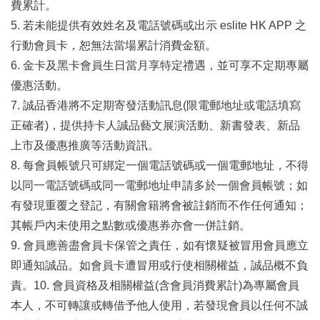
費累計。
5. 若未能提供有效姓名及電話號碼或出示 eslite HK APP 之
行動會員卡，恕無法當場累計消費金額。
6. 金卡及黑卡會員生日當月享特定禮遇，並可享不定期專屬
優惠活動。
7. 誠品香港將不定期寄發活動訊息(限電郵地址或電話填寫
正確者)，提供持卡人誠品藝文展演活動、新書發表、新品
上市及優惠推廣等活動資訊。
8. 每會員帳號只可綁定一個電話號碼或一個電郵地址，不得
以同一電話號碼或同一電郵地址申請多於一個會員帳號；如
有發現重覆之登記，有關會籍將會被註銷而不作任何通知；
其帳戶內未使用之點數或優惠券亦會一併註銷。
9. 會員應善盡會員卡保管之責任，如有懷疑被冒用會員應立
即通知誠品。如會員卡遭冒用或行使相關權益，誠品概不負
責。10. 會員資格及相關權益(含會員消費累計)為專屬會員
本人，不可轉讓或轉借予他人使用，若發現會員以任何不誠