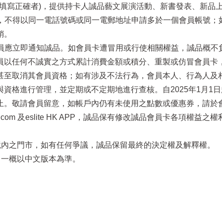
電話填寫正確者)，提供持卡人誠品藝文展演活動、新書發表、新品
址，不得以同一電話號碼或同一電郵地址申請多於一個會員帳號
銷。
員應立即通知誠品。如會員卡遭冒用或行使相關權益，誠品概不負責
員以任何不誠實之方式累計消費金額或積分、重製或仿冒會員卡
至取消其會員資格；如有涉及不法行為，會員本人、行為人及相關
資格進行管理，並定期或不定期地進行查核。自2025年1月1
止。敬請會員留意，如帳戶內仍有未使用之點數或優惠券，請於
.eslite.com 及eslite HK APP，誠品保有修改誠品會員
區境內之門市，如有任何爭議，誠品保留最終的決定權及解釋權。
，一概以中文版本為準。