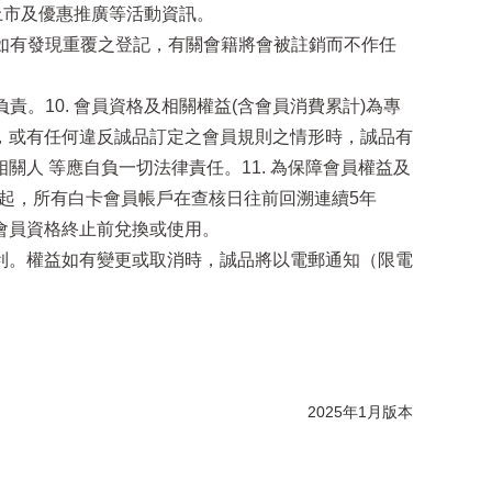
上市及優惠推廣等活動資訊。
；如有發現重覆之登記，有關會籍將會被註銷而不作任
。10. 會員資格及相關權益(含會員消費累計)為專
，或有任何違反誠品訂定之會員規則之情形時，誠品有
人 等應自負一切法律責任。11. 為保障會員權益及
日起，所有白卡會員帳戶在查核日往前回溯連續5年
會員資格終止前兌換或使用。
卡各項權益之權利。權益如有變更或取消時，誠品將以電郵通知（限電
2025年1月版本