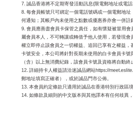
7. 誠品香港將不定期寄發活動訊息(限電郵地址或
8. 每會員帳號只可綁定一個電話號碼或一個電郵地
何通知；其帳戶內未使用之點數或優惠券亦會一併註
9. 會員應善盡會員卡保管之責任，如有懷疑被冒用會
屬會員本人，不可轉讓或轉借予他人使用，若發現會
權立即停止該會員之一切權益、追回已享有之權益，甚
卡號安全，本公司將針對長期未使用的白卡會員卡號與
（含）以上無消費紀錄，該會員卡號及資格將自動終
12. 詳細持卡人權益請洽迷誠品網站https://meet
郵地址填寫正確者），或於誠品門市公佈。
13. 本會員約定條款只適用於誠品在香港特別行政
14. 如條款及細則的中文版本與其他譯本有任何歧異