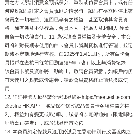
實之方式累計消費金額或積分、重製或仿冒會員卡，或有任
何違反誠品訂定之會員規則之情形時，誠品有權立即停止該
會員之一切權益、追回已享有之權益，甚至取消其會員資
格；如有涉及不法行為，會員本人、行為人及相關人 等應
自負一切法律責任。11. 為保障會員權益及卡號安全，本公
司將針對長期未使用的白卡會員卡號與資格進行管理，並定
期或不定期地進行查核。自2025年1月1日起，所有白卡會
員帳戶在查核日往前回溯連續5年（含）以上無消費紀錄，
該會員卡號及資格將自動終止。敬請會員留意，如帳戶內仍
有未使用之點數或優惠券，請於會員資格終止前兌換或使
用。
12. 詳細持卡人權益請洽迷誠品網站https://meet.eslite.com
及eslite HK APP，誠品保有修改誠品會員卡各項權益之權
利。權益如有變更或取消時，誠品將以電郵通知（限電郵地
址填寫正確者），或於誠品門市公佈。
13. 本會員約定條款只適用於誠品在香港特別行政區境內之