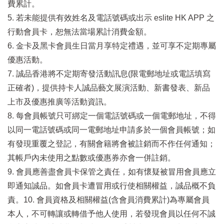
費累計。
5. 若未能提供有效姓名及電話號碼或出示 eslite HK APP 之
行動會員卡，恕無法當場累計消費金額。
6. 金卡及黑卡會員生日當月享特定禮遇，並可享不定期專屬
優惠活動。
7. 誠品香港將不定期寄發活動訊息(限電郵地址或電話填寫
正確者)，提供持卡人誠品藝文展演活動、新書發表、新品
上市及優惠推廣等活動資訊。
8. 每會員帳號只可綁定一個電話號碼或一個電郵地址，不得
以同一電話號碼或同一電郵地址申請多於一個會員帳號；如
有發現重覆之登記，有關會籍將會被註銷而不作任何通知；
其帳戶內未使用之點數或優惠券亦會一併註銷。
9. 會員應善盡會員卡保管之責任，如有懷疑被冒用會員應立
即通知誠品。如會員卡遭冒用或行使相關權益，誠品概不負
責。10. 會員資格及相關權益(含會員消費累計)為專屬會員
本人，不可轉讓或轉借予他人使用，若發現會員以任何不誠