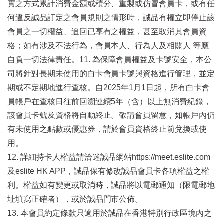
實之方式累計消費金額或積分、重製或仿冒會員卡，或有任
何違反誠品訂定之會員規則之情形時，誠品有權立即停止該
會員之一切權益、追回已享有之權益，甚至取消其會員資
格；如有涉及不法行為，會員本人、行為人及相關人 等應
自負一切法律責任。11. 為保障會員權益及卡號安全，本公
司將針對長期未使用的白卡會員卡號與資格進行管理，並定
期或不定期地進行查核。自2025年1月1日起，所有白卡會
員帳戶在查核日往前回溯連續5年（含）以上無消費紀錄，
該會員卡號及資格將自動終止。敬請會員留意，如帳戶內仍
有未使用之點數或優惠券，請於會員資格終止前兌換或使
用。
12. 詳細持卡人權益請洽迷誠品網站https://meet.eslite.com
及eslite HK APP，誠品保有修改誠品會員卡各項權益之權
利。權益如有變更或取消時，誠品將以電郵通知（限電郵地
址填寫正確者），或於誠品門市公佈。
13. 本會員約定條款只適用於誠品在香港特別行政區境內之