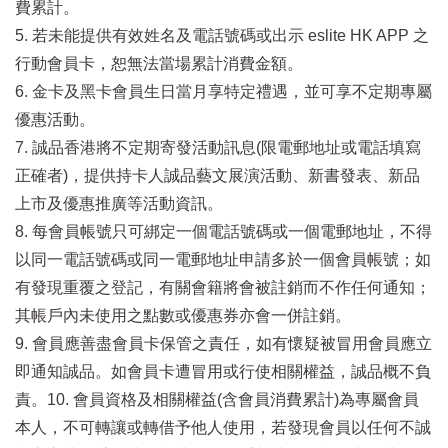
費累計。
5. 若未能提供有效姓名及電話號碼或出示 eslite HK APP 之
行動會員卡，恕無法當場累計消費金額。
6. 金卡及黑卡會員生日當月享特定禮遇，並可享不定期專屬
優惠活動。
7. 誠品香港將不定期寄發活動訊息(限電郵地址或電話填寫
正確者)，提供持卡人誠品藝文展演活動、新書發表、新品
上市及優惠推廣等活動資訊。
8. 每會員帳號只可綁定一個電話號碼或一個電郵地址，不得
以同一電話號碼或同一電郵地址申請多於一個會員帳號；如
有發現重覆之登記，有關會籍將會被註銷而不作任何通知；
其帳戶內未使用之點數或優惠券亦會一併註銷。
9. 會員應善盡會員卡保管之責任，如有懷疑被冒用會員應立
即通知誠品。如會員卡遭冒用或行使相關權益，誠品概不負
責。10. 會員資格及相關權益(含會員消費累計)為專屬會員
本人，不可轉讓或轉借予他人使用，若發現會員以任何不誠