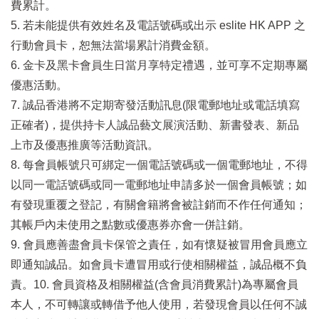
費累計。
5. 若未能提供有效姓名及電話號碼或出示 eslite HK APP 之
行動會員卡，恕無法當場累計消費金額。
6. 金卡及黑卡會員生日當月享特定禮遇，並可享不定期專屬
優惠活動。
7. 誠品香港將不定期寄發活動訊息(限電郵地址或電話填寫
正確者)，提供持卡人誠品藝文展演活動、新書發表、新品
上市及優惠推廣等活動資訊。
8. 每會員帳號只可綁定一個電話號碼或一個電郵地址，不得
以同一電話號碼或同一電郵地址申請多於一個會員帳號；如
有發現重覆之登記，有關會籍將會被註銷而不作任何通知；
其帳戶內未使用之點數或優惠券亦會一併註銷。
9. 會員應善盡會員卡保管之責任，如有懷疑被冒用會員應立
即通知誠品。如會員卡遭冒用或行使相關權益，誠品概不負
責。10. 會員資格及相關權益(含會員消費累計)為專屬會員
本人，不可轉讓或轉借予他人使用，若發現會員以任何不誠