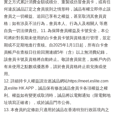
實之方式累計消費金額或積分、重製或仿冒會員卡，或有任
何違反誠品訂定之會員規則之情形時，誠品有權立即停止該
會員之一切權益、追回已享有之權益，甚至取消其會員資
格；如有涉及不法行為，會員本人、行為人及相關人 等應
自負一切法律責任。11. 為保障會員權益及卡號安全，本公
司將針對長期未使用的白卡會員卡號與資格進行管理，並定
期或不定期地進行查核。自2025年1月1日起，所有白卡會
員帳戶在查核日往前回溯連續5年（含）以上無消費紀錄，
該會員卡號及資格將自動終止。敬請會員留意，如帳戶內仍
有未使用之點數或優惠券，請於會員資格終止前兌換或使
用。
12. 詳細持卡人權益請洽迷誠品網站https://meet.eslite.com
及eslite HK APP，誠品保有修改誠品會員卡各項權益之權
利。權益如有變更或取消時，誠品將以電郵通知（限電郵地
址填寫正確者），或於誠品門市公佈。
13. 本會員約定條款只適用於誠品在香港特別行政區境內之