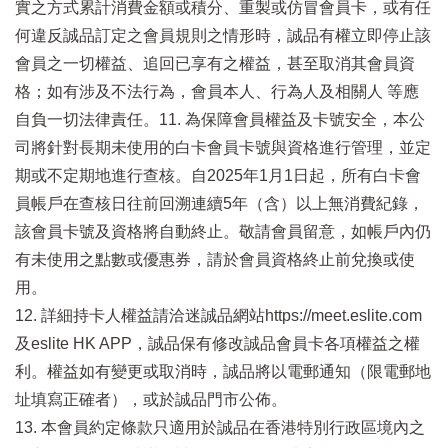
實之方式累計消費金額或積分、重製或仿冒會員卡，或有任
何違反誠品訂定之會員規則之情形時，誠品有權立即停止該
會員之一切權益、追回已享有之權益，甚至取消其會員資
格；如有涉及不法行為，會員本人、行為人及相關人 等應
自負一切法律責任。11. 為保障會員權益及卡號安全，本公
司將針對長期未使用的白卡會員卡號與資格進行管理，並定
期或不定期地進行查核。自2025年1月1日起，所有白卡會
員帳戶在查核日往前回溯連續5年（含）以上無消費紀錄，
該會員卡號及資格將自動終止。敬請會員留意，如帳戶內仍
有未使用之點數或優惠券，請於會員資格終止前兌換或使
用。
12. 詳細持卡人權益請洽迷誠品網站https://meet.eslite.com
及eslite HK APP，誠品保有修改誠品會員卡各項權益之權
利。權益如有變更或取消時，誠品將以電郵通知（限電郵地
址填寫正確者），或於誠品門市公佈。
13. 本會員約定條款只適用於誠品在香港特別行政區境內之