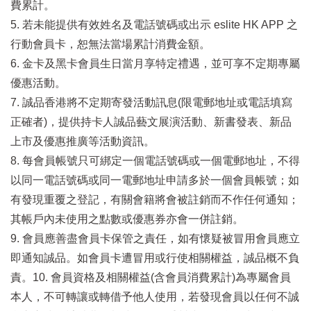
費累計。
5. 若未能提供有效姓名及電話號碼或出示 eslite HK APP 之
行動會員卡，恕無法當場累計消費金額。
6. 金卡及黑卡會員生日當月享特定禮遇，並可享不定期專屬
優惠活動。
7. 誠品香港將不定期寄發活動訊息(限電郵地址或電話填寫
正確者)，提供持卡人誠品藝文展演活動、新書發表、新品
上市及優惠推廣等活動資訊。
8. 每會員帳號只可綁定一個電話號碼或一個電郵地址，不得
以同一電話號碼或同一電郵地址申請多於一個會員帳號；如
有發現重覆之登記，有關會籍將會被註銷而不作任何通知；
其帳戶內未使用之點數或優惠券亦會一併註銷。
9. 會員應善盡會員卡保管之責任，如有懷疑被冒用會員應立
即通知誠品。如會員卡遭冒用或行使相關權益，誠品概不負
責。10. 會員資格及相關權益(含會員消費累計)為專屬會員
本人，不可轉讓或轉借予他人使用，若發現會員以任何不誠