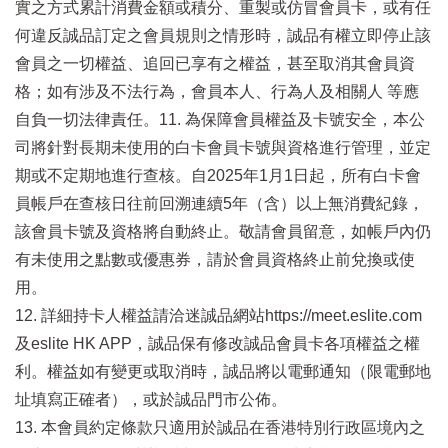
實之方式累計消費金額或積分、重製或仿冒會員卡，或有任
何違反誠品訂定之會員規則之情形時，誠品有權立即停止該
會員之一切權益、追回已享有之權益，甚至取消其會員資
格；如有涉及不法行為，會員本人、行為人及相關人 等應
自負一切法律責任。11. 為保障會員權益及卡號安全，本公
司將針對長期未使用的白卡會員卡號與資格進行管理，並定
期或不定期地進行查核。自2025年1月1日起，所有白卡會
員帳戶在查核日往前回溯連續5年（含）以上無消費紀錄，
該會員卡號及資格將自動終止。敬請會員留意，如帳戶內仍
有未使用之點數或優惠券，請於會員資格終止前兌換或使
用。
12. 詳細持卡人權益請洽迷誠品網站https://meet.eslite.com
及eslite HK APP，誠品保有修改誠品會員卡各項權益之權
利。權益如有變更或取消時，誠品將以電郵通知（限電郵地
址填寫正確者），或於誠品門市公佈。
13. 本會員約定條款只適用於誠品在香港特別行政區境內之