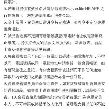
費累計。
5. 若未能提供有效姓名及電話號碼或出示 eslite HK APP 之
行動會員卡，恕無法當場累計消費金額。
6. 金卡及黑卡會員生日當月享特定禮遇，並可享不定期專屬
優惠活動。
7. 誠品香港將不定期寄發活動訊息(限電郵地址或電話填寫
正確者)，提供持卡人誠品藝文展演活動、新書發表、新品
上市及優惠推廣等活動資訊。
8. 每會員帳號只可綁定一個電話號碼或一個電郵地址，不得
以同一電話號碼或同一電郵地址申請多於一個會員帳號；如
有發現重覆之登記，有關會籍將會被註銷而不作任何通知；
其帳戶內未使用之點數或優惠券亦會一併註銷。
9. 會員應善盡會員卡保管之責任，如有懷疑被冒用會員應立
即通知誠品。如會員卡遭冒用或行使相關權益，誠品概不負
責。10. 會員資格及相關權益(含會員消費累計)為專屬會員
本人，不可轉讓或轉借予他人使用，若發現會員以任何不誠