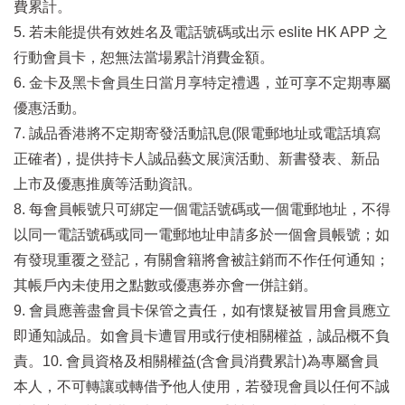
費累計。
5. 若未能提供有效姓名及電話號碼或出示 eslite HK APP 之
行動會員卡，恕無法當場累計消費金額。
6. 金卡及黑卡會員生日當月享特定禮遇，並可享不定期專屬
優惠活動。
7. 誠品香港將不定期寄發活動訊息(限電郵地址或電話填寫
正確者)，提供持卡人誠品藝文展演活動、新書發表、新品
上市及優惠推廣等活動資訊。
8. 每會員帳號只可綁定一個電話號碼或一個電郵地址，不得
以同一電話號碼或同一電郵地址申請多於一個會員帳號；如
有發現重覆之登記，有關會籍將會被註銷而不作任何通知；
其帳戶內未使用之點數或優惠券亦會一併註銷。
9. 會員應善盡會員卡保管之責任，如有懷疑被冒用會員應立
即通知誠品。如會員卡遭冒用或行使相關權益，誠品概不負
責。10. 會員資格及相關權益(含會員消費累計)為專屬會員
本人，不可轉讓或轉借予他人使用，若發現會員以任何不誠