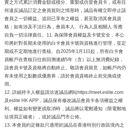
實之方式累計消費金額或積分、重製或仿冒會員卡，或有任
何違反誠品訂定之會員規則之情形時，誠品有權立即停止該
會員之一切權益、追回已享有之權益，甚至取消其會員資
格；如有涉及不法行為，會員本人、行為人及相關人 等應
自負一切法律責任。11. 為保障會員權益及卡號安全，本公
司將針對長期未使用的白卡會員卡號與資格進行管理，並定
期或不定期地進行查核。自2025年1月1日起，所有白卡會
員帳戶在查核日往前回溯連續5年（含）以上無消費紀錄，
該會員卡號及資格將自動終止。敬請會員留意，如帳戶內仍
有未使用之點數或優惠券，請於會員資格終止前兌換或使
用。
12. 詳細持卡人權益請洽迷誠品網站https://meet.eslite.com
及eslite HK APP，誠品保有修改誠品會員卡各項權益之權
利。權益如有變更或取消時，誠品將以電郵通知（限電郵地
址填寫正確者），或於誠品門市公佈。
13. 本會員約定條款只適用於誠品在香港特別行政區境內之