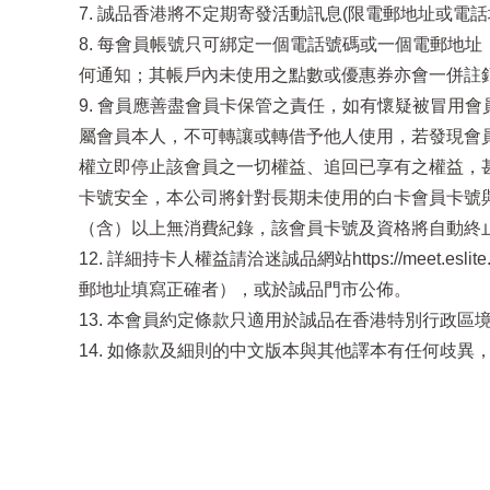
7. 誠品香港將不定期寄發活動訊息(限電郵地址或
8. 每會員帳號只可綁定一個電話號碼或一個電郵地
何通知；其帳戶內未使用之點數或優惠券亦會一併註
9. 會員應善盡會員卡保管之責任，如有懷疑被冒用會
屬會員本人，不可轉讓或轉借予他人使用，若發現會
權立即停止該會員之一切權益、追回已享有之權益，甚
卡號安全，本公司將針對長期未使用的白卡會員卡號與
（含）以上無消費紀錄，該會員卡號及資格將自動終
12. 詳細持卡人權益請洽迷誠品網站https://meet
郵地址填寫正確者），或於誠品門市公佈。
13. 本會員約定條款只適用於誠品在香港特別行政
14. 如條款及細則的中文版本與其他譯本有任何歧異