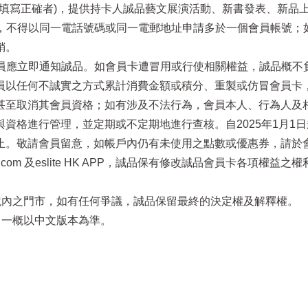
電話填寫正確者)，提供持卡人誠品藝文展演活動、新書發表、新品
址，不得以同一電話號碼或同一電郵地址申請多於一個會員帳號
銷。
員應立即通知誠品。如會員卡遭冒用或行使相關權益，誠品概不負責
員以任何不誠實之方式累計消費金額或積分、重製或仿冒會員卡
至取消其會員資格；如有涉及不法行為，會員本人、行為人及相關
資格進行管理，並定期或不定期地進行查核。自2025年1月1
止。敬請會員留意，如帳戶內仍有未使用之點數或優惠券，請於
.eslite.com 及eslite HK APP，誠品保有修改誠品會員
區境內之門市，如有任何爭議，誠品保留最終的決定權及解釋權。
，一概以中文版本為準。