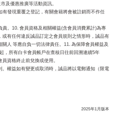
上市及優惠推廣等活動資訊。
；如有發現重覆之登記，有關會籍將會被註銷而不作任
。10. 會員資格及相關權益(含會員消費累計)為專
，或有任何違反誠品訂定之會員規則之情形時，誠品有
人 等應自負一切法律責任。11. 為保障會員權益及
日起，所有白卡會員帳戶在查核日往前回溯連續5年
會員資格終止前兌換或使用。
卡各項權益之權利。權益如有變更或取消時，誠品將以電郵通知（限電
2025年1月版本