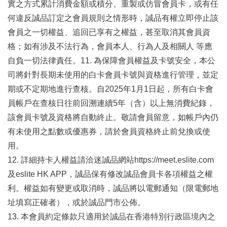
實之方式累計消費金額或積分、重製或仿冒會員卡，或有任
何違反誠品訂定之會員規則之情形時，誠品有權立即停止該
會員之一切權益、追回已享有之權益，甚至取消其會員資
格；如有涉及不法行為，會員本人、行為人及相關人 等應
自負一切法律責任。11. 為保障會員權益及卡號安全，本公
司將針對長期未使用的白卡會員卡號與資格進行管理，並定
期或不定期地進行查核。自2025年1月1日起，所有白卡會
員帳戶在查核日往前回溯連續5年（含）以上無消費紀錄，
該會員卡號及資格將自動終止。敬請會員留意，如帳戶內仍
有未使用之點數或優惠券，請於會員資格終止前兌換或使
用。
12. 詳細持卡人權益請洽迷誠品網站https://meet.eslite.com
及eslite HK APP，誠品保有修改誠品會員卡各項權益之權
利。權益如有變更或取消時，誠品將以電郵通知（限電郵地
址填寫正確者），或於誠品門市公佈。
13. 本會員約定條款只適用於誠品在香港特別行政區境內之