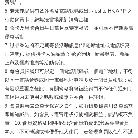
費累計。
5. 若未能提供有效姓名及電話號碼或出示 eslite HK APP 之
行動會員卡，恕無法當場累計消費金額。
6. 金卡及黑卡會員生日當月享特定禮遇，並可享不定期專屬
優惠活動。
7. 誠品香港將不定期寄發活動訊息(限電郵地址或電話填寫
正確者)，提供持卡人誠品藝文展演活動、新書發表、新品
上市及優惠推廣等活動資訊。
8. 每會員帳號只可綁定一個電話號碼或一個電郵地址，不得
以同一電話號碼或同一電郵地址申請多於一個會員帳號；如
有發現重覆之登記，有關會籍將會被註銷而不作任何通知；
其帳戶內未使用之點數或優惠券亦會一併註銷。
9. 會員應善盡會員卡保管之責任，如有懷疑被冒用會員應立
即通知誠品。如會員卡遭冒用或行使相關權益，誠品概不負
責。10. 會員資格及相關權益(含會員消費累計)為專屬會員
本人，不可轉讓或轉借予他人使用，若發現會員以任何不誠