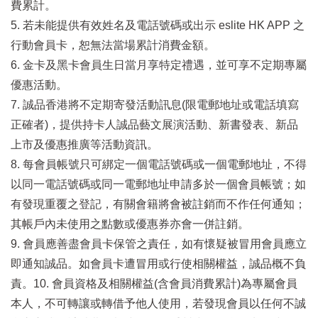
費累計。
5. 若未能提供有效姓名及電話號碼或出示 eslite HK APP 之
行動會員卡，恕無法當場累計消費金額。
6. 金卡及黑卡會員生日當月享特定禮遇，並可享不定期專屬
優惠活動。
7. 誠品香港將不定期寄發活動訊息(限電郵地址或電話填寫
正確者)，提供持卡人誠品藝文展演活動、新書發表、新品
上市及優惠推廣等活動資訊。
8. 每會員帳號只可綁定一個電話號碼或一個電郵地址，不得
以同一電話號碼或同一電郵地址申請多於一個會員帳號；如
有發現重覆之登記，有關會籍將會被註銷而不作任何通知；
其帳戶內未使用之點數或優惠券亦會一併註銷。
9. 會員應善盡會員卡保管之責任，如有懷疑被冒用會員應立
即通知誠品。如會員卡遭冒用或行使相關權益，誠品概不負
責。10. 會員資格及相關權益(含會員消費累計)為專屬會員
本人，不可轉讓或轉借予他人使用，若發現會員以任何不誠