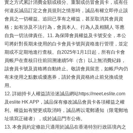
實之方式累計消費金額或積分、重製或仿冒會員卡，或有任
何違反誠品訂定之會員規則之情形時，誠品有權立即停止該
會員之一切權益、追回已享有之權益，甚至取消其會員資
格；如有涉及不法行為，會員本人、行為人及相關人 等應
自負一切法律責任。11. 為保障會員權益及卡號安全，本公
司將針對長期未使用的白卡會員卡號與資格進行管理，並定
期或不定期地進行查核。自2025年1月1日起，所有白卡會
員帳戶在查核日往前回溯連續5年（含）以上無消費紀錄，
該會員卡號及資格將自動終止。敬請會員留意，如帳戶內仍
有未使用之點數或優惠券，請於會員資格終止前兌換或使
用。
12. 詳細持卡人權益請洽迷誠品網站https://meet.eslite.com
及eslite HK APP，誠品保有修改誠品會員卡各項權益之權
利。權益如有變更或取消時，誠品將以電郵通知（限電郵地
址填寫正確者），或於誠品門市公佈。
13. 本會員約定條款只適用於誠品在香港特別行政區境內之